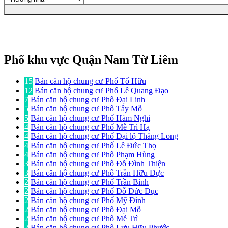
Phố khu vực Quận Nam Từ Liêm
15
Bán căn hộ chung cư Phố Tố Hữu
12
Bán căn hộ chung cư Phố Lê Quang Đạo
7
Bán căn hộ chung cư Phố Đại Linh
5
Bán căn hộ chung cư Phố Tây Mỗ
5
Bán căn hộ chung cư Phố Hàm Nghi
4
Bán căn hộ chung cư Phố Mễ Trì Hạ
4
Bán căn hộ chung cư Phố Đại lộ Thăng Long
4
Bán căn hộ chung cư Phố Lê Đức Thọ
4
Bán căn hộ chung cư Phố Phạm Hùng
3
Bán căn hộ chung cư Phố Đỗ Đình Thiện
3
Bán căn hộ chung cư Phố Trần Hữu Dực
2
Bán căn hộ chung cư Phố Trần Bình
2
Bán căn hộ chung cư Phố Đỗ Đức Dục
2
Bán căn hộ chung cư Phố Mỹ Đình
2
Bán căn hộ chung cư Phố Đại Mỗ
2
Bán căn hộ chung cư Phố Mễ Trì
2
Bán căn hộ chung cư Phố Lưu Hữu Phước