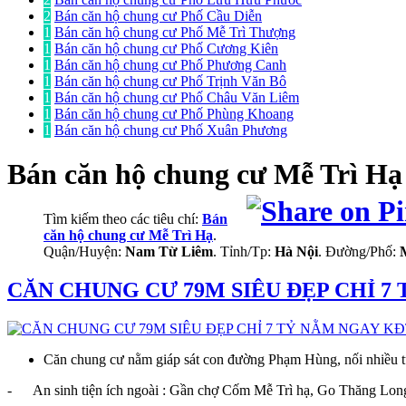
2
Bán căn hộ chung cư Phố Cầu Diễn
1
Bán căn hộ chung cư Phố Mễ Trì Thượng
1
Bán căn hộ chung cư Phố Cương Kiên
1
Bán căn hộ chung cư Phố Phương Canh
1
Bán căn hộ chung cư Phố Trịnh Văn Bô
1
Bán căn hộ chung cư Phố Châu Văn Liêm
1
Bán căn hộ chung cư Phố Phùng Khoang
1
Bán căn hộ chung cư Phố Xuân Phương
Bán căn hộ chung cư
Mễ Trì H
Tìm kiếm theo các tiêu chí:
Bán
căn hộ chung cư Mễ Trì Hạ
.
Quận/Huyện:
Nam Từ Liêm
. Tỉnh/Tp:
Hà Nội
. Đường/Phố:
CĂN CHUNG CƯ 79M SIÊU ĐẸP CHỈ 7
Căn chung cư nằm giáp sát con đường Phạm Hùng, nối nhiều t
- An sinh tiện ích ngoài : Gần chợ Cốm Mễ Trì hạ, Go Thăng Long