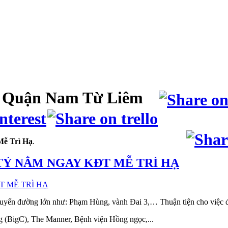
ạ Quận Nam Từ Liêm
Mễ Trì Hạ
.
 TỶ NẰM NGAY KĐT MỄ TRÌ HẠ
uyến đường lớn như: Phạm Hùng, vành Đai 3,… Thuận tiện cho việc đi
 (BigC), The Manner, Bệnh viện Hồng ngọc,...