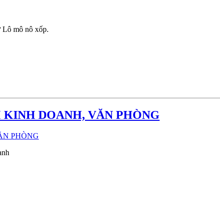
ư Lô mô nô xốp.
 KINH DOANH, VĂN PHÒNG
anh