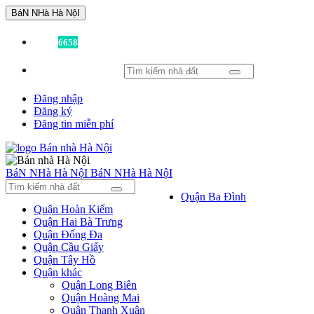
BáN NHà Hà NộI
Đã có
6658
tin được đăng!
Đăng nhập
Đăng ký
Đăng tin miễn phí
BáN NHà Hà NộI
BáN NHà Hà NộI
Quận Ba Đình
Quận Hoàn Kiếm
Quận Hai Bà Trưng
Quận Đống Đa
Quận Cầu Giấy
Quận Tây Hồ
Quận khác
Quận Long Biên
Quận Hoàng Mai
Quận Thanh Xuân