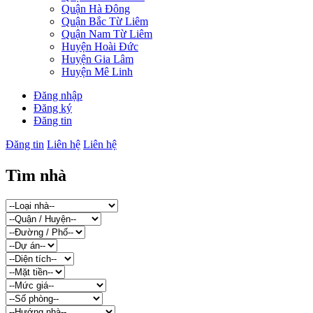
Quận Hà Đông
Quận Bắc Từ Liêm
Quận Nam Từ Liêm
Huyện Hoài Đức
Huyện Gia Lâm
Huyện Mê Linh
Đăng nhập
Đăng ký
Đăng tin
Đăng tin
Liên hệ
Liên hệ
Tìm nhà