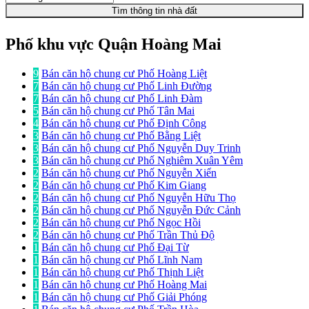
Tìm thông tin nhà đất
Phố khu vực Quận Hoàng Mai
9
Bán căn hộ chung cư Phố Hoàng Liệt
7
Bán căn hộ chung cư Phố Linh Đường
7
Bán căn hộ chung cư Phố Linh Đàm
5
Bán căn hộ chung cư Phố Tân Mai
4
Bán căn hộ chung cư Phố Định Công
3
Bán căn hộ chung cư Phố Bằng Liệt
3
Bán căn hộ chung cư Phố Nguyễn Duy Trinh
3
Bán căn hộ chung cư Phố Nghiêm Xuân Yêm
2
Bán căn hộ chung cư Phố Nguyễn Xiển
2
Bán căn hộ chung cư Phố Kim Giang
2
Bán căn hộ chung cư Phố Nguyễn Hữu Thọ
2
Bán căn hộ chung cư Phố Nguyễn Đức Cảnh
2
Bán căn hộ chung cư Phố Ngọc Hồi
2
Bán căn hộ chung cư Phố Trần Thủ Độ
1
Bán căn hộ chung cư Phố Đại Từ
1
Bán căn hộ chung cư Phố Lĩnh Nam
1
Bán căn hộ chung cư Phố Thịnh Liệt
1
Bán căn hộ chung cư Phố Hoàng Mai
1
Bán căn hộ chung cư Phố Giải Phóng