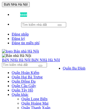
BáN NHà Hà NộI
Đã có
6660
tin được đăng!
Đăng nhập
Đăng ký
Đăng tin miễn phí
BáN NHà Hà NộI
BáN NHà Hà NộI
Quận Ba Đình
Quận Hoàn Kiếm
Quận Hai Bà Trưng
Quận Đống Đa
Quận Cầu Giấy
Quận Tây Hồ
Quận khác
Quận Long Biên
Quận Hoàng Mai
Quận Thanh Xuân