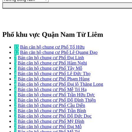
Phố khu vực Quận Nam Từ Liêm
15
Bán căn hộ chung cư Phố Tố Hữu
12
Bán căn hộ chung cư Phố Lê Quang Đạo
7
Bán căn hộ chung cư Phố Đại Linh
5
Bán căn hộ chung cư Phố Hàm Nghi
5
Bán căn hộ chung cư Phố Tây Mỗ
4
Bán căn hộ chung cư Phố Lê Đức Thọ
4
Bán căn hộ chung cư Phố Phạm Hùng
4
Bán căn hộ chung cư Phố Đại lộ Thăng Long
4
Bán căn hộ chung cư Phố Mễ Trì Hạ
3
Bán căn hộ chung cư Phố Trần Hữu Dực
3
Bán căn hộ chung cư Phố Đỗ Đình Thiện
2
Bán căn hộ chung cư Phố Cầu Diễn
2
Bán căn hộ chung cư Phố Trần Bình
2
Bán căn hộ chung cư Phố Đỗ Đức Dục
2
Bán căn hộ chung cư Phố Mỹ Đình
2
Bán căn hộ chung cư Phố Đại Mỗ
2
Bán căn hộ chung cư Phố Mễ Trì