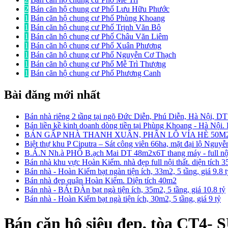
2
Bán căn hộ chung cư Phố Lưu Hữu Phước
1
Bán căn hộ chung cư Phố Phùng Khoang
1
Bán căn hộ chung cư Phố Trịnh Văn Bô
1
Bán căn hộ chung cư Phố Châu Văn Liêm
1
Bán căn hộ chung cư Phố Xuân Phương
1
Bán căn hộ chung cư Phố Nguyễn Cơ Thạch
1
Bán căn hộ chung cư Phố Mễ Trì Thượng
1
Bán căn hộ chung cư Phố Phương Canh
Bài đăng mới nhất
Bán nhà riêng 2 tầng tại ngõ Đức Diễn, Phú Diễn, Hà Nội, D
Bán liền kề kinh doanh dòng tiền tại Phùng Khoang - Hà Nội
BÁN GẤP NHÀ THANH XUÂN, PHÂN LÔ VỈA HÈ 50M2
Biệt thự khu P Ciputra – Sát công viên 66ha, mặt đại lộ Nguy
B.Á.N Nh.à PHỐ B.ạch Mai DT 48m2x6T thang máy - full nội 
Bán nhà khu vực Hoàn Kiếm. nhà đẹp full nội thất. diện tích 
Bán nhà - Hoàn Kiếm bạt ngàn tiện ích, 33m2, 5 tầng, giá 9.8 
Bán nhà đẹp quận Hoàn Kiếm. Diện tích 40m2
Bán nhà - BÁt ĐÀn bạt ngà tiện ích, 35m2, 5 tầng, giá 10.8 tỷ
Bán nhà - Hoàn Kiếm bạt ngà tiện ích, 30m2, 5 tầng, giá 9 tỷ
Bán căn hộ siêu đẹp, tòa CT4-