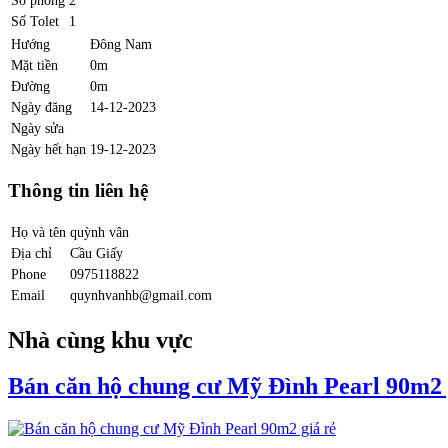
Số phòng
2
Số Tolet
1
Hướng
Đông Nam
Mặt tiền
0m
Đường
0m
Ngày đăng
14-12-2023
Ngày sửa
Ngày hết hạn
19-12-2023
Thông tin liên hệ
Họ và tên
quỳnh vân
Địa chỉ
Cầu Giấy
Phone
0975118822
Email
quynhvanhb@gmail.com
Nhà cùng khu vực
Bán căn hộ chung cư Mỹ Đình Pearl 90m2 