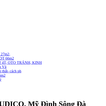
T 27m2,
. DT 66m2
 4T, OTO TRÁNH, KINH
ễn Vă
thất- cách ph
35m2
tỷ
 SUDICO. Mỹ Đình Sông Đà