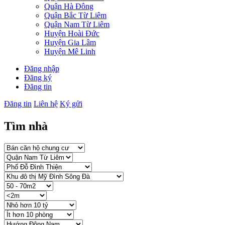
Quận Hà Đông
Quận Bắc Từ Liêm
Quận Nam Từ Liêm
Huyện Hoài Đức
Huyện Gia Lâm
Huyện Mê Linh
Đăng nhập
Đăng ký
Đăng tin
Đăng tin
Liên hệ
Ký gửi
Tìm nhà