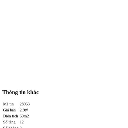
Thông tin khác
Mã tin
28963
Giá bán
2.9tỷ
Diện tích
60m2
Số tầng
12