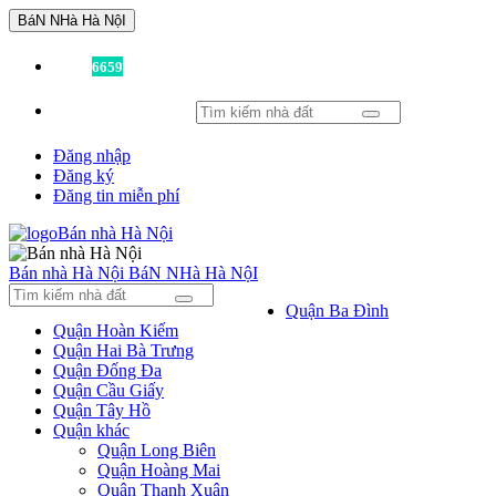
BáN NHà Hà NộI
Đã có
6659
tin được đăng!
Đăng nhập
Đăng ký
Đăng tin miễn phí
Bán nhà Hà Nội
BáN NHà Hà NộI
Quận Ba Đình
Quận Hoàn Kiếm
Quận Hai Bà Trưng
Quận Đống Đa
Quận Cầu Giấy
Quận Tây Hồ
Quận khác
Quận Long Biên
Quận Hoàng Mai
Quận Thanh Xuân