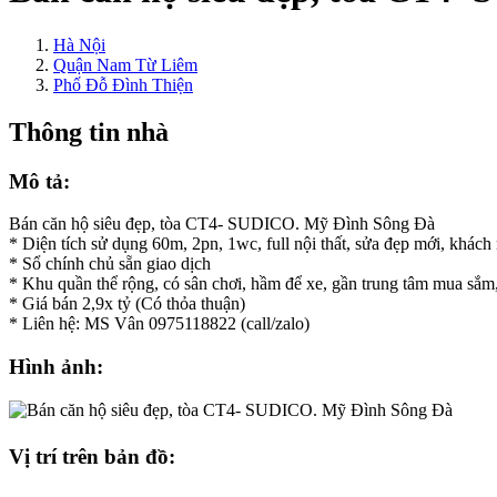
Hà Nội
Quận Nam Từ Liêm
Phố Đỗ Đình Thiện
Thông tin nhà
Mô tả:
Bán căn hộ siêu đẹp, tòa CT4- SUDICO. Mỹ Đình Sông Đà
* Diện tích sử dụng 60m, 2pn, 1wc, full nội thất, sửa đẹp mới, khách
* Sổ chính chủ sẵn giao dịch
* Khu quần thể rộng, có sân chơi, hầm để xe, gần trung tâm mua sắm,
* Giá bán 2,9x tỷ (Có thỏa thuận)
* Liên hệ: MS Vân 0975118822 (call/zalo)
Hình ảnh:
Vị trí trên bản đồ: