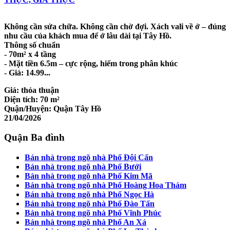
Không cần sửa chữa. Không cần chờ đợi. Xách vali về ở – đúng
nhu cầu của khách mua để ở lâu dài tại Tây Hồ.
Thông số chuẩn
- 70m² x 4 tầng
- Mặt tiền 6.5m – cực rộng, hiếm trong phân khúc
- Giá: 14.99...
Giá:
thỏa thuận
Diện tích:
70 m²
Quận/Huyện:
Quận Tây Hồ
21/04/2026
Quận Ba đình
Bán nhà trong ngõ nhà Phố Đội Cấn
Bán nhà trong ngõ nhà Phố Bưởi
Bán nhà trong ngõ nhà Phố Kim Mã
Bán nhà trong ngõ nhà Phố Hoàng Hoa Thám
Bán nhà trong ngõ nhà Phố Ngọc Hà
Bán nhà trong ngõ nhà Phố Đào Tấn
Bán nhà trong ngõ nhà Phố Vĩnh Phúc
Bán nhà trong ngõ nhà Phố An Xá