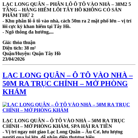
LẠC LONG QUÂN – PHÂN LÔ Ô TÔ VÀO NHÀ – 38M2 5
TẦNG – HÀNG HIẾM LÕI TÂY HỒ KHÔNG CÓ SẢN
PHẨM THỨ 2
- Khu phân lô ô tô vào nhà, cách 50m ra 2 mặt phố lớn – vị trí
lõi cực kỳ khan hiếm tại Tây Hồ.
- Ngõ thông đa hướng,...
Giá:
thỏa thuận
Diện tích:
38 m²
Quận/Huyện:
Quận Tây Hồ
23/04/2026
LẠC LONG QUÂN – Ô TÔ VÀO NHÀ –
50M RA TRỤC CHÍNH – MỞ PHÒNG
KHÁM
LẠC LONG QUÂN – Ô TÔ VÀO NHÀ – 50M RA TRỤC
CHÍNH – MỞ PHÒNG KHÁM, SPA HÁI RA TIỀN
- Vị trí ngay nút giao Lạc Long Quân – Âu Cơ, lưu lượng
người qua lại lớn, dễ nhận diện thương hiệu.