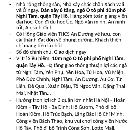
-
Nhà rộng thông sàn, Nhà xây chắc chắn Xách vali
về Ở ngay.
Dân xây 6 tầng, ngõ Ô tô phi 10m phố
Nghi Tàm, quận Tây Hồ
. Hàng xóm toàn giảng viên
đại học, Con đi du học Úc. Ngõ văn minh, An ninh
tốt, An sinh đỉnh.
-
Cô Hồng Giáo viên THCS An Dương về hưu,
con
cái thành đạt đón về phụng dưỡng. Khách thiện
chí mang tiền là chốt.
-
Sổ đỏ chính chủ, Giao dịch ngay
-
Vị trí Siêu hiếm,
10m ngõ Ô tô phi phố Nghi Tàm,
quận Tây Hồ
. Hạ tầng giao thông thuận lợi các ngả
từ Nghi Tàm, Yên Phụ, Yên Hoa, Từ Hoa, Vũ Miện,
Phó Đức Chính, Nghi Tàm, An Dương, Âu Cơ, Tứ
Liên, Đê Quai, Xuân Diệu, Tô Ngọc Vân, Đặng Thai
Mai, Nhật Tân…
-
Hưởng trọn lợi ích 3 quận lớn nhất Hà Nội – Hoàn
Kiếm – Tây Hồ - Ba Đình: Hồ Gươm, Phố đi bộ
Hoàn Kiếm, Hồ Trúc Bạch, Lăng Bác Hồ Chí Minh,
Công viên Bách Thảo, khu vui chơi công viên Nước
Hồ Tây, Phố đi bộ Trịnh Công Sơn, Lotte Mall,