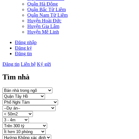
Quận Hà Đông
Quận Bắc Từ Liêm
Quận Nam Từ Liêm
Huyện Hoài Đức
Huyện Gia Lâm
Huyện Mê Linh
Đăng nhập
Đăng ký
Đăng tin
Đăng tin
Liên hệ
Ký gửi
Tìm nhà