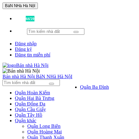
BáN NHà Hà NộI
Đã có
6659
tin được đăng!
Đăng nhập
Đăng ký
Đăng tin miễn phí
Bán nhà Hà Nội
BáN NHà Hà NộI
Quận Ba Đình
Quận Hoàn Kiếm
Quận Hai Bà Trưng
Quận Đống Đa
Quận Cầu Giấy
Quận Tây Hồ
Quận khác
Quận Long Biên
Quận Hoàng Mai
Quận Thanh Xuân