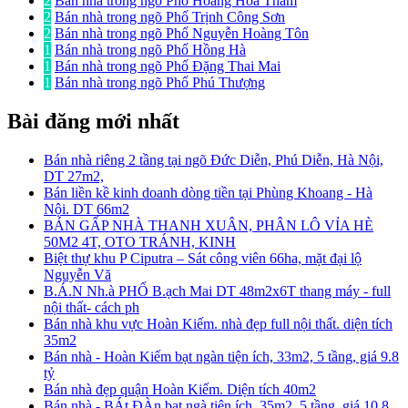
2
Bán nhà trong ngõ Phố Hoàng Hoa Thám
2
Bán nhà trong ngõ Phố Trịnh Công Sơn
2
Bán nhà trong ngõ Phố Nguyễn Hoàng Tôn
1
Bán nhà trong ngõ Phố Hồng Hà
1
Bán nhà trong ngõ Phố Đặng Thai Mai
1
Bán nhà trong ngõ Phố Phú Thượng
Bài đăng mới nhất
Bán nhà riêng 2 tầng tại ngõ Đức Diễn, Phú Diễn, Hà Nội,
DT 27m2,
Bán liền kề kinh doanh dòng tiền tại Phùng Khoang - Hà
Nội. DT 66m2
BÁN GẤP NHÀ THANH XUÂN, PHÂN LÔ VỈA HÈ
50M2 4T, OTO TRÁNH, KINH
Biệt thự khu P Ciputra – Sát công viên 66ha, mặt đại lộ
Nguyễn Vă
B.Á.N Nh.à PHỐ B.ạch Mai DT 48m2x6T thang máy - full
nội thất- cách ph
Bán nhà khu vực Hoàn Kiếm. nhà đẹp full nội thất. diện tích
35m2
Bán nhà - Hoàn Kiếm bạt ngàn tiện ích, 33m2, 5 tầng, giá 9.8
tỷ
Bán nhà đẹp quận Hoàn Kiếm. Diện tích 40m2
Bán nhà - BÁt ĐÀn bạt ngà tiện ích, 35m2, 5 tầng, giá 10.8