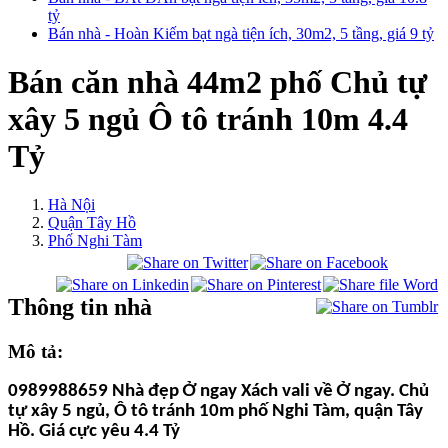
tỷ
Bán nhà - Hoàn Kiếm bạt ngà tiện ích, 30m2, 5 tầng, giá 9 tỷ
Bán căn nhà 44m2 phố Chủ tự
xây 5 ngủ Ô tô tránh 10m 4.4
Tỷ
Hà Nội
Quận Tây Hồ
Phố Nghi Tàm
Thông tin nhà
Mô tả:
0989988659 Nhà đẹp Ở ngay Xách vali về Ở ngay.
Chủ
tự xây 5 ngủ, Ô tô tránh 10m phố Nghi Tàm, quận Tây
Hồ
. Giá cực yêu 4.4 Tỷ