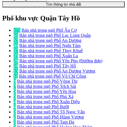
Tìm thông tin nhà đất
Phố khu vực Quận Tây Hồ
175
Bán nhà trong ngõ Phố Âu Cơ
61
Bán nhà trong ngõ Phố Lạc Long Quân
57
Bán nhà trong ngõ Phố An Dương
40
Bán nhà trong ngõ Phố Nghi Tàm
37
Bán nhà trong ngõ Phố Thụy Khuê
35
Bán nhà trong ngõ Phố Xuân La
28
Bán nhà trong ngõ Phố Yên Phụ (Đường đơn)
18
Bán nhà trong ngõ Phố Tây Hồ
13
Bán nhà trong ngõ Phố An Dương Vương
11
Bán nhà trong ngõ Phố Võ Chí Công
9
Bán nhà trong ngõ Phố Võng Thị
7
Bán nhà trong ngõ Phố Trích Sài
5
Bán nhà trong ngõ Phố Yên Hoa
5
Bán nhà trong ngõ Phố Phú Xá
4
Bán nhà trong ngõ Phố Xuân Diệu
4
Bán nhà trong ngõ Phố Bưởi
2
Bán nhà trong ngõ Phố Tô Ngọc Vân
2
Bán nhà trong ngõ Phố Hùng Vương
2
Bán nhà trong ngõ Phố Tam Đa