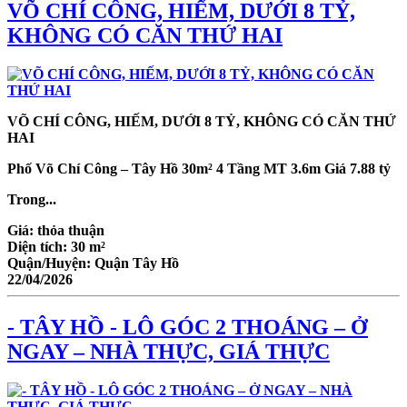
VÕ CHÍ CÔNG, HIẾM, DƯỚI 8 TỶ,
KHÔNG CÓ CĂN THỨ HAI
VÕ CHÍ CÔNG, HIẾM, DƯỚI 8 TỶ, KHÔNG CÓ CĂN THỨ
HAI
Phố Võ Chí Công – Tây Hồ 30m² 4 Tầng MT 3.6m Giá 7.88 tỷ
Trong...
Giá:
thỏa thuận
Diện tích:
30 m²
Quận/Huyện:
Quận Tây Hồ
22/04/2026
- TÂY HỒ - LÔ GÓC 2 THOÁNG – Ở
NGAY – NHÀ THỰC, GIÁ THỰC