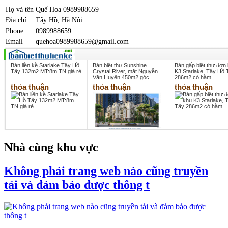
Họ và tên
Quế Hoa 0989988659
Địa chỉ
Tây Hồ, Hà Nội
Phone
0989988659
Email
quehoa0989988659@gmail.com
Bán liền kề Starlake Tây Hồ
Bán biệt thự Sunshine
Bán gấp biệt thự đơn 
Tây 132m2 MT:8m TN giá rẻ
Crystal River, mặt Nguyễn
K3 Starlake, Tây Hồ 
Văn Huyên 450m2 góc
286m2 có hầm
thỏa thuận
thỏa thuận
thỏa thuận
Nhà cùng khu vực
Không phải trang web nào cũng truyền
tải và đảm bảo được thông t