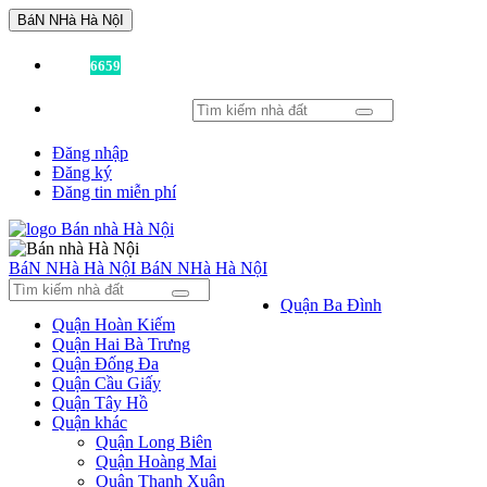
BáN NHà Hà NộI
Đã có
6659
tin được đăng!
Đăng nhập
Đăng ký
Đăng tin miễn phí
BáN NHà Hà NộI
BáN NHà Hà NộI
Quận Ba Đình
Quận Hoàn Kiếm
Quận Hai Bà Trưng
Quận Đống Đa
Quận Cầu Giấy
Quận Tây Hồ
Quận khác
Quận Long Biên
Quận Hoàng Mai
Quận Thanh Xuân