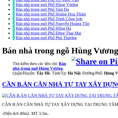
2
Bán nhà trong ngõ Phố Hùng Vương
2
Bán nhà trong ngõ Phố Tam Đa
2
Bán nhà trong ngõ Phố Hoàng Hoa Thám
2
Bán nhà trong ngõ Phố Trịnh Công Sơn
2
Bán nhà trong ngõ Phố Nguyễn Hoàng Tôn
1
Bán nhà trong ngõ Phố Hồng Hà
1
Bán nhà trong ngõ Phố Đặng Thai Mai
1
Bán nhà trong ngõ Phố Phú Thượng
Bán nhà trong ngõ
Hùng Vương
Tìm kiếm theo các tiêu chí:
Bán
nhà trong ngõ Hùng Vương
.
Quận/Huyện:
Tây Hồ
. Tỉnh/Tp:
Hà Nội
. Đường/Phố:
Hùng 
CẦN B.ÁN CĂN NHÀ TỰ TAY XÂY DỰNG
CẦN B.ÁN CĂN NHÀ TỰ TAY XÂY DỰNG TẠI TRUNG TÂM, 
-Diện tích 40m2. MT 3,5m..