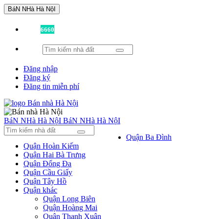
BáN NHà Hà NộI
Đã có
6660
tin được đăng!
Đăng nhập
Đăng ký
Đăng tin miễn phí
BáN NHà Hà NộI
BáN NHà Hà NộI
Quận Ba Đình
Quận Hoàn Kiếm
Quận Hai Bà Trưng
Quận Đống Đa
Quận Cầu Giấy
Quận Tây Hồ
Quận khác
Quận Long Biên
Quận Hoàng Mai
Quận Thanh Xuân