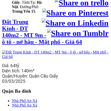
Giấy
. Tỉnh/Tp:
Hà
Nội
. Đường/Phố:
Trung Yên 15
.
Đất Trung
Kính - DT
140m2 - MT 9m -
ô tô - nở hậu - Mặt phố - Giá 64
Giá:
64tỷ
Diện tích:
140m²
Quận/Huyện:
Quận Cầu Giấy
03/03/2025
Quận Ba đình
Nhà Phố An Xá
Nhà Phố An Xá