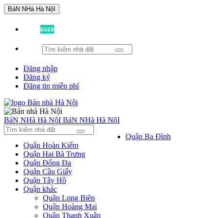
BáN NHà Hà NộI
Đã có
6660
tin được đăng!
Đăng nhập
Đăng ký
Đăng tin miễn phí
BáN NHà Hà NộI
BáN NHà Hà NộI
Quận Ba Đình
Quận Hoàn Kiếm
Quận Hai Bà Trưng
Quận Đống Đa
Quận Cầu Giấy
Quận Tây Hồ
Quận khác
Quận Long Biên
Quận Hoàng Mai
Quận Thanh Xuân