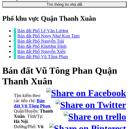
Tìm thông tin nhà đất
Phố khu vực Quận Thanh Xuân
7
Bán đất Phố Lê Văn Lương
2
Bán đất Phố Ngụy Như Kon Tum
2
Bán đất Phố Nguyễn Trãi
2
Bán đất Phố Khương Đình
1
Bán đất Phố Nguyễn Xiển
1
Bán đất Phố Vũ Tông Phan
Bán đất
Vũ Tông Phan Quận
Thanh Xuân
Tìm kiếm theo
các tiêu chí:
Bán
đất Vũ Tông Phan
.
Quận/Huyện:
Thanh
Xuân
. Tỉnh/Tp:
Hà Nội
.
Đường/Phố:
Vũ