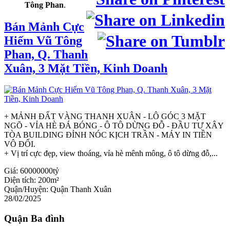
Tông Phan
.
Bán Mảnh Cực
Hiếm Vũ Tông
Phan, Q. Thanh
Xuân, 3 Mặt Tiền, Kinh Doanh
+ MẢNH ĐẤT VÀNG THANH XUÂN - LÔ GÓC 3 MẶT
NGÕ - VỈA HÈ ĐÁ BÓNG - Ô TÔ DỪNG ĐỖ - ĐẦU TƯ XÂY
TÒA BUILDING ĐỈNH NÓC KỊCH TRẦN - MÁY IN TIỀN
VÔ ĐỐI.
+ Vị trí cực đẹp, view thoáng, vỉa hè mênh mông, ô tô dừng đỗ,...
Giá:
60000000tỷ
Diện tích:
200m²
Quận/Huyện:
Quận Thanh Xuân
28/02/2025
Quận Ba đình