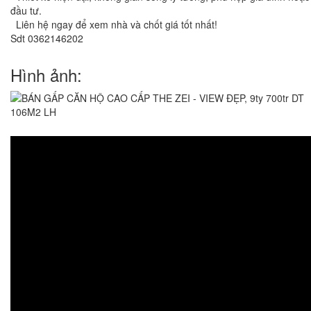
đầu tư.
Liên hệ ngay để xem nhà và chốt giá tốt nhất!
Sdt 0362146202
Hình ảnh: