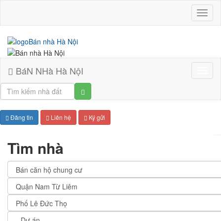
BáN
NHà
Hà
NộI
BáN NHà Hà NộI
Bán
nhà
Hà
Nội
Đăng tin
Liên hệ
Ký gửi
Tìm nhà