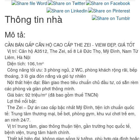
Thông tin nhà
Mô tả:
CẦN BÁN GẤP CĂN HỘ CAO CẤP THE ZEI - VIEW ĐẸP, GIÁ TỐT
Vị trí: Căn hộ A3512, The Zei, số 8 Lê Đức Thọ, Mỹ Đình, Nam Từ
Liêm, Hà Nội
Diện tích: 106,1m²
Công năng tối ưu: 3 phòng ngủ, 2 WC, phòng khách rộng rãi, bếp
thoáng, 3 lô gia đón nắng và gió tự nhiên
Nội thất hiện đại: Bàn giao theo tiêu chuẩn chủ đầu tư, có sẵn rèm
các phòng và giàn phơi thông minh.
Giá bán: 92 triệu/m² (đã bao gồm thuế TNCN)
Lợi thế nổi bật:
The Zei – Dự án cao cấp bậc nhất Mỹ Đình, tiện ích chuẩn quốc
tế: Trung tâm thương mại, bể bơi, phòng gym, khu vui chơi trẻ em,
an ninh 24/7.
Vị trí trung tâm, giao thông thuận tiện, gần trường học quốc tế,
bệnh viện, trung tâm hành chính.
Thiết kế hiện đại, không gian sống lý tưởng, phù hợp gia đình hoặc