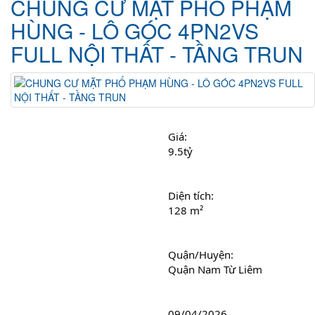
CHUNG CƯ MẶT PHỐ PHẠM
HÙNG - LÔ GÓC 4PN2VS
FULL NỘI THẤT - TẦNG TRUN
Giá: 
9.5tỷ
Diện tích: 
128 m²
Quận/Huyện: 
Quận Nam Từ Liêm
09/04/2026