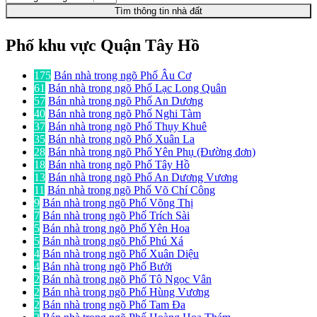
Tìm thông tin nhà đất
Phố khu vực Quận Tây Hồ
175
Bán nhà trong ngõ Phố Âu Cơ
61
Bán nhà trong ngõ Phố Lạc Long Quân
57
Bán nhà trong ngõ Phố An Dương
40
Bán nhà trong ngõ Phố Nghi Tàm
37
Bán nhà trong ngõ Phố Thụy Khuê
35
Bán nhà trong ngõ Phố Xuân La
28
Bán nhà trong ngõ Phố Yên Phụ (Đường đơn)
18
Bán nhà trong ngõ Phố Tây Hồ
13
Bán nhà trong ngõ Phố An Dương Vương
11
Bán nhà trong ngõ Phố Võ Chí Công
9
Bán nhà trong ngõ Phố Võng Thị
7
Bán nhà trong ngõ Phố Trích Sài
5
Bán nhà trong ngõ Phố Yên Hoa
5
Bán nhà trong ngõ Phố Phú Xá
4
Bán nhà trong ngõ Phố Xuân Diệu
4
Bán nhà trong ngõ Phố Bưởi
2
Bán nhà trong ngõ Phố Tô Ngọc Vân
2
Bán nhà trong ngõ Phố Hùng Vương
2
Bán nhà trong ngõ Phố Tam Đa