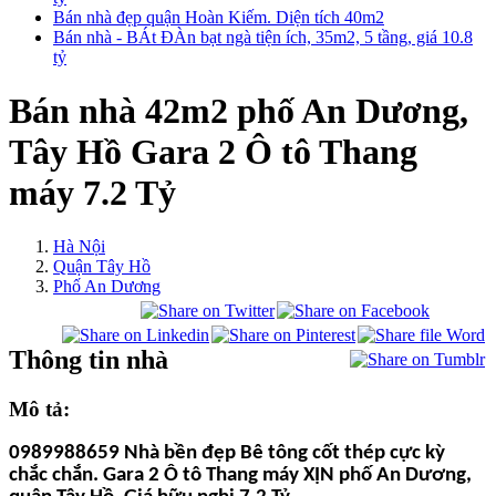
Bán nhà đẹp quận Hoàn Kiếm. Diện tích 40m2
Bán nhà - BÁt ĐÀn bạt ngà tiện ích, 35m2, 5 tầng, giá 10.8
tỷ
Bán nhà 42m2 phố An Dương,
Tây Hồ Gara 2 Ô tô Thang
máy 7.2 Tỷ
Hà Nội
Quận Tây Hồ
Phố An Dương
Thông tin nhà
Mô tả:
0989988659 Nhà bền đẹp Bê tông cốt thép cực kỳ
chắc chắn.
Gara 2 Ô tô Thang máy XỊN
phố An Dương,