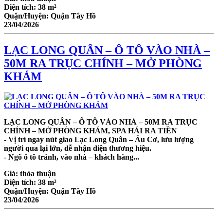
Diện tích:
38 m²
Quận/Huyện:
Quận Tây Hồ
23/04/2026
LẠC LONG QUÂN – Ô TÔ VÀO NHÀ –
50M RA TRỤC CHÍNH – MỞ PHÒNG
KHÁM
LẠC LONG QUÂN – Ô TÔ VÀO NHÀ – 50M RA TRỤC
CHÍNH – MỞ PHÒNG KHÁM, SPA HÁI RA TIỀN
- Vị trí ngay nút giao Lạc Long Quân – Âu Cơ, lưu lượng
người qua lại lớn, dễ nhận diện thương hiệu.
- Ngõ ô tô tránh, vào nhà – khách hàng...
Giá:
thỏa thuận
Diện tích:
38 m²
Quận/Huyện:
Quận Tây Hồ
23/04/2026