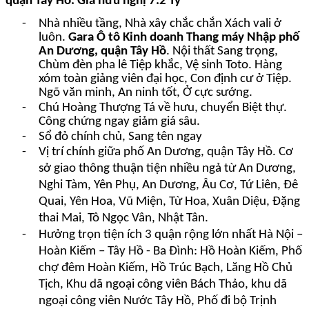
quận Tây Hồ. Giá hữu nghị 7.2 Tỷ
-
Nhà nhiều tầng, Nhà xây chắc chắn Xách vali ở
luôn.
Gara Ô tô Kinh doanh Thang máy Nhập
phố
An Dương, quận Tây Hồ
. Nội thất Sang trọng,
Chùm đèn pha lê Tiệp khắc, Vệ sinh Toto. Hàng
xóm toàn giảng viên đại học, Con định cư ở Tiệp.
Ngõ văn minh, An ninh tốt, Ở cực sướng.
-
Chú Hoàng Thượng Tá về hưu,
chuyển Biệt thự.
Công chứng ngay giảm giá sâu.
-
Sổ đỏ chính chủ, Sang tên ngay
-
Vị trí chính giữa phố An Dương, quận Tây Hồ. Cơ
sở giao thông thuận tiện nhiều ngả từ An Dương,
Nghi Tàm, Yên Phụ, An Dương, Âu Cơ, Tứ Liên, Đê
Quai, Yên Hoa, Vũ Miện, Từ Hoa, Xuân Diệu, Đặng
thai Mai, Tô Ngọc Vân, Nhật Tân.
-
Hưởng trọn tiện ích 3 quận rộng lớn nhất Hà Nội –
Hoàn Kiếm – Tây Hồ - Ba Đình: Hồ Hoàn Kiếm, Phố
chợ đêm Hoàn Kiếm, Hồ Trúc Bạch, Lăng Hồ Chủ
Tịch, Khu dã ngoại công viên Bách Thảo, khu dã
ngoại công viên Nước Tây Hồ, Phố đi bộ Trịnh