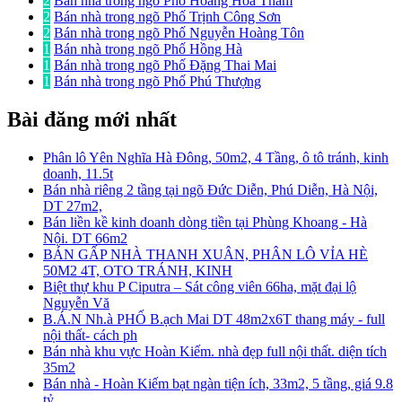
2
Bán nhà trong ngõ Phố Hoàng Hoa Thám
2
Bán nhà trong ngõ Phố Trịnh Công Sơn
2
Bán nhà trong ngõ Phố Nguyễn Hoàng Tôn
1
Bán nhà trong ngõ Phố Hồng Hà
1
Bán nhà trong ngõ Phố Đặng Thai Mai
1
Bán nhà trong ngõ Phố Phú Thượng
Bài đăng mới nhất
Phân lô Yên Nghĩa Hà Đông, 50m2, 4 Tầng, ô tô tránh, kinh
doanh, 11.5t
Bán nhà riêng 2 tầng tại ngõ Đức Diễn, Phú Diễn, Hà Nội,
DT 27m2,
Bán liền kề kinh doanh dòng tiền tại Phùng Khoang - Hà
Nội. DT 66m2
BÁN GẤP NHÀ THANH XUÂN, PHÂN LÔ VỈA HÈ
50M2 4T, OTO TRÁNH, KINH
Biệt thự khu P Ciputra – Sát công viên 66ha, mặt đại lộ
Nguyễn Vă
B.Á.N Nh.à PHỐ B.ạch Mai DT 48m2x6T thang máy - full
nội thất- cách ph
Bán nhà khu vực Hoàn Kiếm. nhà đẹp full nội thất. diện tích
35m2
Bán nhà - Hoàn Kiếm bạt ngàn tiện ích, 33m2, 5 tầng, giá 9.8
tỷ