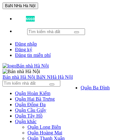
BáN NHà Hà NộI
Đã có
6660
tin được đăng!
Đăng nhập
Đăng ký
Đăng tin miễn phí
Bán nhà Hà Nội
BáN NHà Hà NộI
Quận Ba Đình
Quận Hoàn Kiếm
Quận Hai Bà Trưng
Quận Đống Đa
Quận Cầu Giấy
Quận Tây Hồ
Quận khác
Quận Long Biên
Quận Hoàng Mai
Quận Thanh Xuân