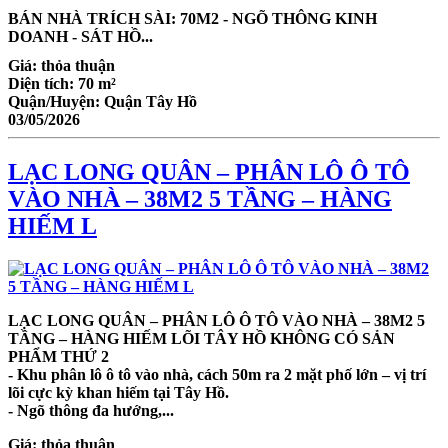
BÁN NHÀ TRÍCH SÀI: 70M2 - NGÕ THÔNG KINH
DOANH - SÁT HỒ...
Giá:
thỏa thuận
Diện tích:
70 m²
Quận/Huyện:
Quận Tây Hồ
03/05/2026
LẠC LONG QUÂN – PHÂN LÔ Ô TÔ
VÀO NHÀ – 38M2 5 TẦNG – HÀNG
HIẾM L
LẠC LONG QUÂN – PHÂN LÔ Ô TÔ VÀO NHÀ – 38M2 5
TẦNG – HÀNG HIẾM LÕI TÂY HỒ KHÔNG CÓ SẢN
PHẨM THỨ 2
- Khu phân lô ô tô vào nhà, cách 50m ra 2 mặt phố lớn – vị trí
lõi cực kỳ khan hiếm tại Tây Hồ.
- Ngõ thông đa hướng,...
Giá:
thỏa thuận