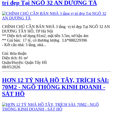
trí đẹp Tại NGÕ 32 AN DƯƠNG TÂ
CHÍNH CHỦ CẦN BÁN NHÀ 3 tầng vị trí đẹp Tại NGÕ 32 AN
DƯƠNG TÂY HỒ, TP Hà Nội
** Diện tích sử dụng 81m2, mặt tiền 3.5m, nở hậu 4m
** Giá bán: 17 tỷ, có thương lượng Lh*888229396
- Kết cấu nhà: 3 tầng, nhà...
Giá:
thỏa thuận
Diện tích:
81 m²
Quận/Huyện:
Quận Tây Hồ
08/05/2026
HƠN 12 TỶ NHÀ HỒ TÂY, TRÍCH SÀI:
70M2 - NGÕ THÔNG KINH DOANH -
SÁT HỒ