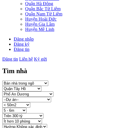
Quận Hà Đông
Quận Bắc Từ Liêm
Quận Nam Từ Liêm
Huyện Hoài Đức
Huyện Gia Lâm
Huyện Mê Linh
Đăng nhập
Đăng ký
Đăng tin
Đăng tin
Liên hệ
Ký gửi
Tìm nhà