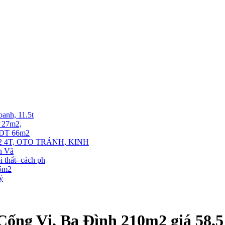
oanh, 11.5t
T 27m2,
. DT 66m2
 4T, OTO TRÁNH, KINH
ễn Vă
thất- cách ph
35m2
tỷ
ống Vị, Ba Đình 210m2 giá 58,5