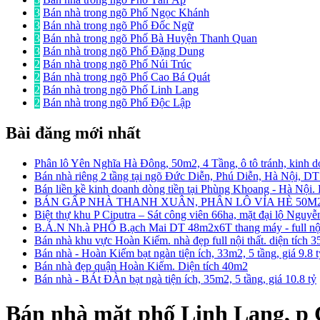
3
Bán nhà trong ngõ Phố Ngọc Khánh
3
Bán nhà trong ngõ Phố Đốc Ngữ
3
Bán nhà trong ngõ Phố Bà Huyện Thanh Quan
3
Bán nhà trong ngõ Phố Đặng Dung
2
Bán nhà trong ngõ Phố Núi Trúc
2
Bán nhà trong ngõ Phố Cao Bá Quát
2
Bán nhà trong ngõ Phố Linh Lang
2
Bán nhà trong ngõ Phố Độc Lập
Bài đăng mới nhất
Phân lô Yên Nghĩa Hà Đông, 50m2, 4 Tầng, ô tô tránh, kinh d
Bán nhà riêng 2 tầng tại ngõ Đức Diễn, Phú Diễn, Hà Nội, D
Bán liền kề kinh doanh dòng tiền tại Phùng Khoang - Hà Nội
BÁN GẤP NHÀ THANH XUÂN, PHÂN LÔ VỈA HÈ 50M2
Biệt thự khu P Ciputra – Sát công viên 66ha, mặt đại lộ Nguy
B.Á.N Nh.à PHỐ B.ạch Mai DT 48m2x6T thang máy - full nội 
Bán nhà khu vực Hoàn Kiếm. nhà đẹp full nội thất. diện tích 
Bán nhà - Hoàn Kiếm bạt ngàn tiện ích, 33m2, 5 tầng, giá 9.8 
Bán nhà đẹp quận Hoàn Kiếm. Diện tích 40m2
Bán nhà - BÁt ĐÀn bạt ngà tiện ích, 35m2, 5 tầng, giá 10.8 tỷ
Bán nhà mặt phố Linh Lang, p C