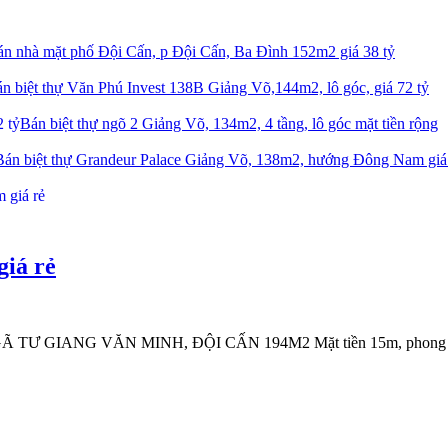
n nhà mặt phố Đội Cấn, p Đội Cấn, Ba Đình 152m2 giá 38 tỷ
n biệt thự Văn Phú Invest 138B Giảng Võ,144m2, lô góc, giá 72 tỷ
Bán biệt thự ngõ 2 Giảng Võ, 134m2, 4 tầng, lô góc mặt tiền rộng
Bán biệt thự Grandeur Palace Giảng Võ, 138m2, hướng Đông Nam giá
iá rẻ
IANG VĂN MINH, ĐỘI CẤN 194M2 Mặt tiền 15m, phong thu