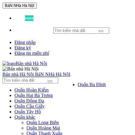
BáN NHà Hà NộI
Đã có
6660
tin được đăng!
Đăng nhập
Đăng ký
Đăng tin miễn phí
Bán nhà Hà Nội
BáN NHà Hà NộI
Quận Ba Đình
Quận Hoàn Kiếm
Quận Hai Bà Trưng
Quận Đống Đa
Quận Cầu Giấy
Quận Tây Hồ
Quận khác
Quận Long Biên
Quận Hoàng Mai
Quận Thanh Xuân