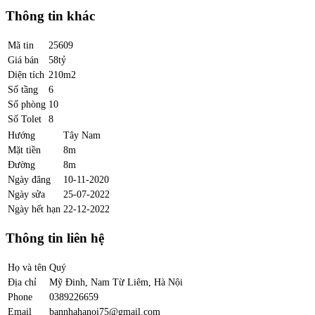
Thông tin khác
Mã tin
25609
Giá bán
58tỷ
Diện tích
210m2
Số tầng
6
Số phòng
10
Số Tolet
8
Hướng
Tây Nam
Mặt tiền
8m
Đường
8m
Ngày đăng
10-11-2020
Ngày sửa
25-07-2022
Ngày hết hạn
22-12-2022
Thông tin liên hệ
Họ và tên
Quý
Địa chỉ
Mỹ Đinh, Nam Từ Liêm, Hà Nội
Phone
0389226659
Email
bannhahanoi75@gmail.com