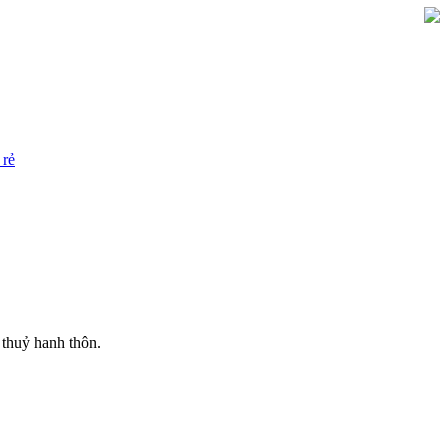
 rẻ
ỷ hanh thôn.