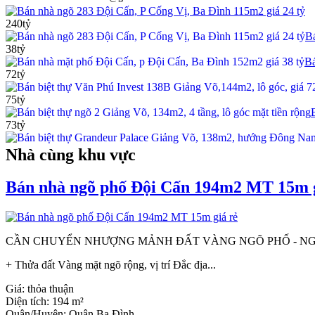
Bán nhà ngõ 283 Đội Cấn, P Cống Vị, Ba Đình 115m2 giá 24 tỷ
240tỷ
Bá
38tỷ
Bá
72tỷ
75tỷ
73tỷ
Nhà cùng khu vực
Bán nhà ngõ phố Đội Cấn 194m2 MT 15m g
CẦN CHUYỂN NHƯỢNG MẢNH ĐẤT VÀNG NGÕ PHỐ - NGÃ TƯ G
+ Thửa đất Vàng mặt ngõ rộng, vị trí Đắc địa...
Giá:
thỏa thuận
Diện tích:
194 m²
Quận/Huyện:
Quận Ba Đình