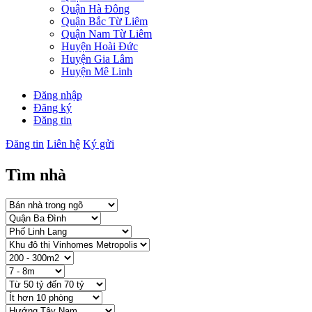
Quận Hà Đông
Quận Bắc Từ Liêm
Quận Nam Từ Liêm
Huyện Hoài Đức
Huyện Gia Lâm
Huyện Mê Linh
Đăng nhập
Đăng ký
Đăng tin
Đăng tin
Liên hệ
Ký gửi
Tìm nhà