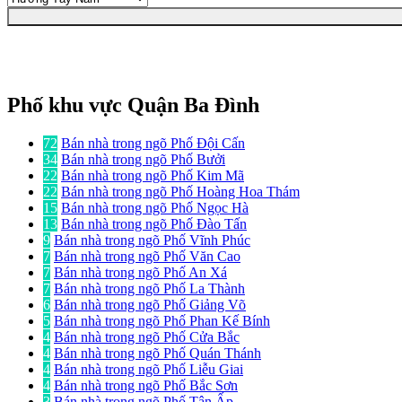
Phố khu vực Quận Ba Đình
72
Bán nhà trong ngõ Phố Đội Cấn
34
Bán nhà trong ngõ Phố Bưởi
22
Bán nhà trong ngõ Phố Kim Mã
22
Bán nhà trong ngõ Phố Hoàng Hoa Thám
15
Bán nhà trong ngõ Phố Ngọc Hà
13
Bán nhà trong ngõ Phố Đào Tấn
9
Bán nhà trong ngõ Phố Vĩnh Phúc
7
Bán nhà trong ngõ Phố Văn Cao
7
Bán nhà trong ngõ Phố An Xá
7
Bán nhà trong ngõ Phố La Thành
6
Bán nhà trong ngõ Phố Giảng Võ
5
Bán nhà trong ngõ Phố Phan Kế Bính
4
Bán nhà trong ngõ Phố Cửa Bắc
4
Bán nhà trong ngõ Phố Quán Thánh
4
Bán nhà trong ngõ Phố Liễu Giai
4
Bán nhà trong ngõ Phố Bắc Sơn
3
Bán nhà trong ngõ Phố Tân Ấp