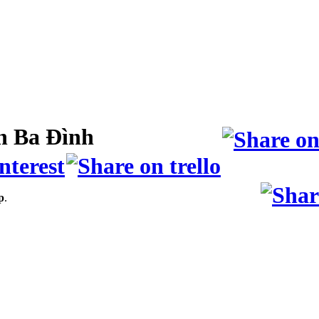
n Ba Đình
p
.