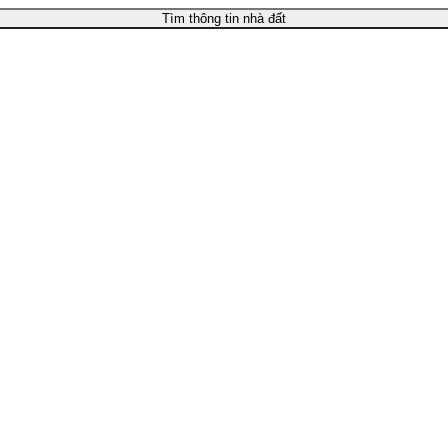
Tìm thông tin nhà đất