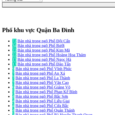
Phố khu vực Quận Ba Đình
72
Bán nhà trong ngõ Phố Đội Cấn
34
Bán nhà trong ngõ Phố Bưởi
22
Bán nhà trong ngõ Phố Kim Mã
22
Bán nhà trong ngõ Phố Hoàng Hoa Thám
15
Bán nhà trong ngõ Phố Ngọc Hà
13
Bán nhà trong ngõ Phố Đào Tấn
9
Bán nhà trong ngõ Phố Vĩnh Phúc
7
Bán nhà trong ngõ Phố An Xá
7
Bán nhà trong ngõ Phố La Thành
7
Bán nhà trong ngõ Phố Văn Cao
6
Bán nhà trong ngõ Phố Giảng Võ
5
Bán nhà trong ngõ Phố Phan Kế Bính
4
Bán nhà trong ngõ Phố Bắc Sơn
4
Bán nhà trong ngõ Phố Liễu Giai
4
Bán nhà trong ngõ Phố Cửa Bắc
4
Bán nhà trong ngõ Phố Quán Thánh
3
Bán nhà trong ngõ Phố Bà Huyện Thanh Quan