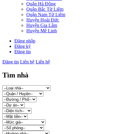
Quận Hà Đông
Quận Bắc Từ Liêm
Quận Nam Từ Liêm
Huyện Hoài Đức
Huyện Gia Lâm
Huyện Mê Linh
Đăng nhập
Đăng ký
Đăng tin
Đăng tin
Liên hệ
Liên hệ
Tìm nhà