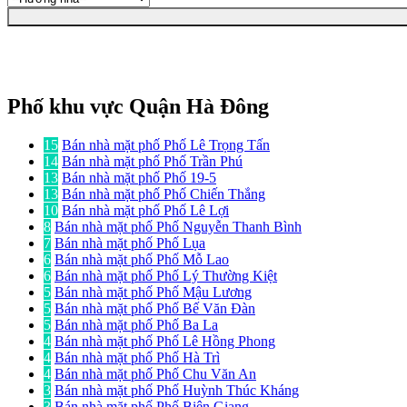
Phố khu vực Quận Hà Đông
15
Bán nhà mặt phố Phố Lê Trọng Tấn
14
Bán nhà mặt phố Phố Trần Phú
13
Bán nhà mặt phố Phố 19-5
13
Bán nhà mặt phố Phố Chiến Thắng
10
Bán nhà mặt phố Phố Lê Lợi
8
Bán nhà mặt phố Phố Nguyễn Thanh Bình
7
Bán nhà mặt phố Phố Lụa
6
Bán nhà mặt phố Phố Mỗ Lao
6
Bán nhà mặt phố Phố Lý Thường Kiệt
5
Bán nhà mặt phố Phố Mậu Lương
5
Bán nhà mặt phố Phố Bế Văn Đàn
5
Bán nhà mặt phố Phố Ba La
4
Bán nhà mặt phố Phố Lê Hồng Phong
4
Bán nhà mặt phố Phố Hà Trì
4
Bán nhà mặt phố Phố Chu Văn An
3
Bán nhà mặt phố Phố Huỳnh Thúc Kháng
3
Bán nhà mặt phố Phố Biên Giang