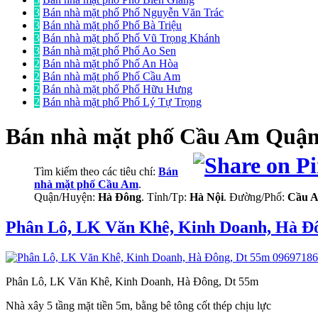
3
Bán nhà mặt phố Phố Nguyễn Văn Trác
3
Bán nhà mặt phố Phố Bà Triệu
3
Bán nhà mặt phố Phố Vũ Trọng Khánh
3
Bán nhà mặt phố Phố Ao Sen
2
Bán nhà mặt phố Phố An Hòa
2
Bán nhà mặt phố Phố Cầu Am
2
Bán nhà mặt phố Phố Hữu Hưng
2
Bán nhà mặt phố Phố Lý Tự Trọng
Bán nhà mặt phố
Cầu Am Quận
Tìm kiếm theo các tiêu chí:
Bán
nhà mặt phố Cầu Am
.
Quận/Huyện:
Hà Đông
. Tỉnh/Tp:
Hà Nội
. Đường/Phố:
Cầu 
Phân Lô, LK Văn Khê, Kinh Doanh, Hà Đ
Phân Lô, LK Văn Khê, Kinh Doanh, Hà Đông, Dt 55m
Nhà xây 5 tầng mặt tiền 5m, bằng bê tông cốt thép chịu lực