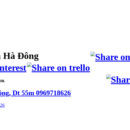
 Hà Đông
Am
.
ông, Dt 55m 0969718626