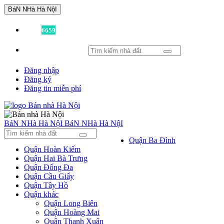
BáN NHà Hà NộI
Đã có
6659
tin được đăng!
Đăng nhập
Đăng ký
Đăng tin miễn phí
BáN NHà Hà NộI
BáN NHà Hà NộI
Quận Ba Đình
Quận Hoàn Kiếm
Quận Hai Bà Trưng
Quận Đống Đa
Quận Cầu Giấy
Quận Tây Hồ
Quận khác
Quận Long Biên
Quận Hoàng Mai
Quận Thanh Xuân