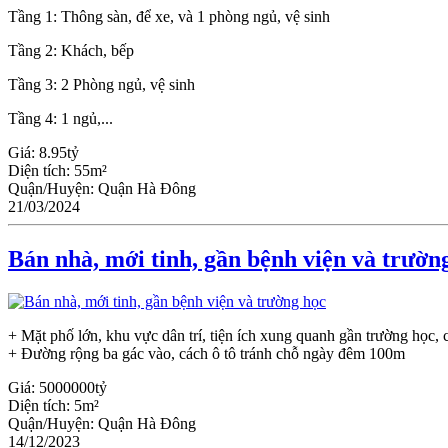
Tầng 1: Thông sàn, để xe, và 1 phòng ngủ, vệ sinh
Tầng 2: Khách, bếp
Tầng 3: 2 Phòng ngủ, vệ sinh
Tầng 4: 1 ngủ,...
Giá:
8.95tỷ
Diện tích:
55m²
Quận/Huyện:
Quận Hà Đông
21/03/2024
Bán nhà, mới tinh, gần bệnh viện và trườn
+ Mặt phố lớn, khu vực dân trí, tiện ích xung quanh gần trường học, ch
+ Đường rộng ba gác vào, cách ô tô tránh chỗ ngày đêm 100m
Giá:
5000000tỷ
Diện tích:
5m²
Quận/Huyện:
Quận Hà Đông
14/12/2023