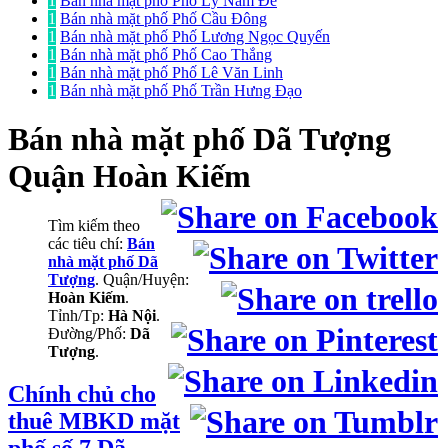
1
Bán nhà mặt phố Phố Lý Nam Đế
1
Bán nhà mặt phố Phố Cầu Đông
1
Bán nhà mặt phố Phố Lương Ngọc Quyến
1
Bán nhà mặt phố Phố Cao Thắng
1
Bán nhà mặt phố Phố Lê Văn Linh
1
Bán nhà mặt phố Phố Trần Hưng Đạo
Bán nhà mặt phố
Dã Tượng
Quận Hoàn Kiếm
Tìm kiếm theo
các tiêu chí:
Bán
nhà mặt phố Dã
Tượng
. Quận/Huyện:
Hoàn Kiếm
.
Tỉnh/Tp:
Hà Nội
.
Đường/Phố:
Dã
Tượng
.
Chính chủ cho
thuê MBKD mặt
phố số 7 Dã