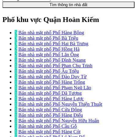
Tìm thông tin nhà đất
Phố khu vực Quận Hoàn Kiếm
5
Bán nhà mặt phố Phố Hàng Bông
3
Bán nhà mặt phố Phố Bà Triệu
3
Bán nhà mặt phố Phố Hai Bà Trưng
2
Bán nhà mặt phố Phố Hồng Hà
2
Bán nhà mặt phố Phố Lãn Ông
1
Bán nhà mặt phố Phố Đình Ngang
1
Bán nhà mặt phố Phố Phan Chu Trinh
1
Bán nhà mặt phố Phố Ấu Triệu
1
Bán nhà mặt phố Phố Đào Duy Từ
1
Bán nhà mặt phố Phố Hàng Trống
1
Bán nhà mặt phố Phố Phạm Ngũ Lão
1
Bán nhà mặt phố Phố Dã Tượng
1
Bán nhà mặt phố Phố Hàng Lược
1
Bán nhà mặt phố Phố Nguyễn Thiện Thuật
1
Bán nhà mặt phố Phố Cửa Đông
1
Bán nhà mặt phố Phố Hàng Điếu
1
Bán nhà mặt phố Phố Nguyễn Hữu Huân
1
Bán nhà mặt phố Phố Cầu Gỗ
1
Bán nhà mặt phố Phố Hàng Cót