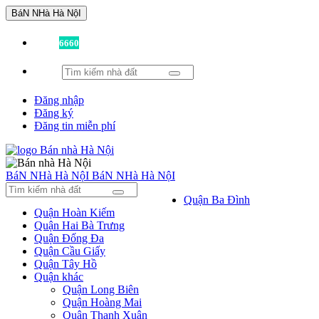
BáN NHà Hà NộI
Đã có
6660
tin được đăng!
Đăng nhập
Đăng ký
Đăng tin miễn phí
BáN NHà Hà NộI
BáN NHà Hà NộI
Quận Ba Đình
Quận Hoàn Kiếm
Quận Hai Bà Trưng
Quận Đống Đa
Quận Cầu Giấy
Quận Tây Hồ
Quận khác
Quận Long Biên
Quận Hoàng Mai
Quận Thanh Xuân