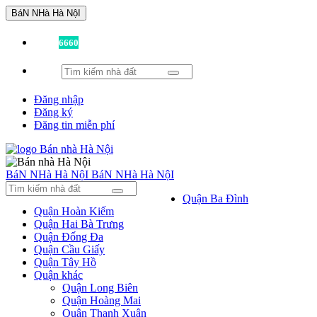
BáN NHà Hà NộI
Đã có
6660
tin được đăng!
Đăng nhập
Đăng ký
Đăng tin miễn phí
BáN NHà Hà NộI
BáN NHà Hà NộI
Quận Ba Đình
Quận Hoàn Kiếm
Quận Hai Bà Trưng
Quận Đống Đa
Quận Cầu Giấy
Quận Tây Hồ
Quận khác
Quận Long Biên
Quận Hoàng Mai
Quận Thanh Xuân