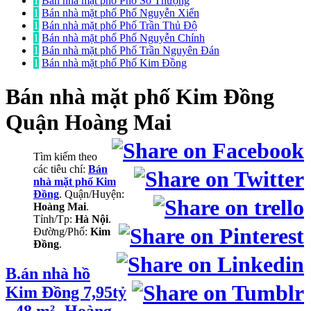
1
Bán nhà mặt phố Phố Sở Thượng
1
Bán nhà mặt phố Phố Nguyễn Xiển
1
Bán nhà mặt phố Phố Trần Thủ Độ
1
Bán nhà mặt phố Phố Nguyễn Chính
1
Bán nhà mặt phố Phố Trần Nguyên Đán
1
Bán nhà mặt phố Phố Kim Đồng
Bán nhà mặt phố
Kim Đồng
Quận Hoàng Mai
Tìm kiếm theo
các tiêu chí:
Bán
nhà mặt phố Kim
Đồng
. Quận/Huyện:
Hoàng Mai
.
Tỉnh/Tp:
Hà Nội
.
Đường/Phố:
Kim
Đồng
.
B.án nhà hồ
Kim Đồng 7,95tỷ
- 48 m²- Hoàng