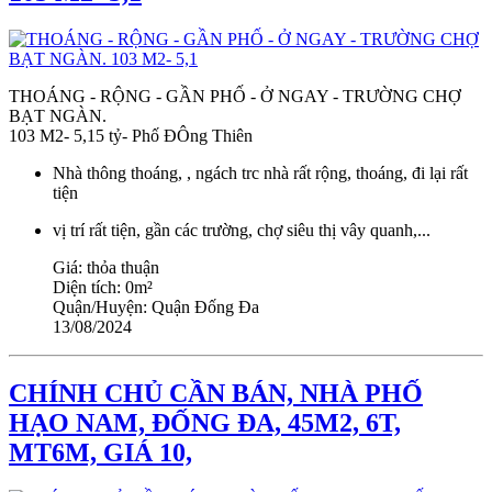
THOÁNG - RỘNG - GẦN PHỐ - Ở NGAY - TRƯỜNG CHỢ
BẠT NGÀN.
103 M2- 5,15 tỷ- Phố ĐÔng Thiên
Nhà thông thoáng, , ngách trc nhà rất rộng, thoáng, đi lại rất
tiện
vị trí rất tiện, gần các trường, chợ siêu thị vây quanh,...
Giá:
thỏa thuận
Diện tích:
0m²
Quận/Huyện:
Quận Đống Đa
13/08/2024
CHÍNH CHỦ CẦN BÁN, NHÀ PHỐ
HẠO NAM, ĐỐNG ĐA, 45M2, 6T,
MT6M, GIÁ 10,