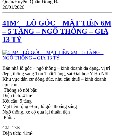
Quận/Huyện:
Quận Đống Đa
26/01/2026
41M² – LÔ GÓC – MẶT TIỀN 6M
– 5 TẦNG – NGÕ THÔNG – GIÁ
13 TỶ
Bán nhà lô góc – ngõ thông – kinh doanh đa dạng, vị trí
đẹp , thông sang Tôn Thất Tùng, sát Đại học Y Hà Nội.
Khu vực dân cư đông đúc, nhu cầu thuê – kinh doanh
cực cao.
Thông số nổi bật:
Diện tích: 41m²
Kết cấu: 5 tầng
Mặt tiền rộng ~6m, lô góc thoáng sáng
Ngõ thông, xe cộ qua lại thuận tiện
Phù...
Giá:
13tỷ
Diện tích:
41m²