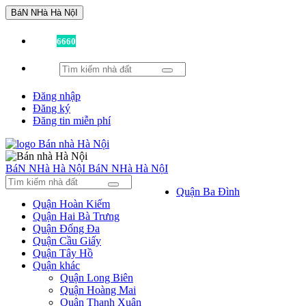
BáN NHà Hà NộI
Đã có
6660
tin được đăng!
Đăng nhập
Đăng ký
Đăng tin miễn phí
BáN NHà Hà NộI
BáN NHà Hà NộI
Quận Ba Đình
Quận Hoàn Kiếm
Quận Hai Bà Trưng
Quận Đống Đa
Quận Cầu Giấy
Quận Tây Hồ
Quận khác
Quận Long Biên
Quận Hoàng Mai
Quận Thanh Xuân