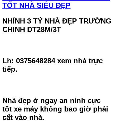
NHỈNH 3 TỶ NHÀ ĐẸP TRƯỜNG
CHINH DT28M/3T
Lh: 0375648284 xem nhà trực
tiếp.
Nhà đẹp ở ngay an ninh cực
tốt xe máy không bao giờ phải
cất vào nhà.