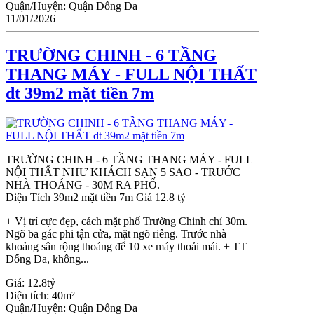
Quận/Huyện:
Quận Đống Đa
11/01/2026
TRƯỜNG CHINH - 6 TẦNG
THANG MÁY - FULL NỘI THẤT
dt 39m2 mặt tiền 7m
TRƯỜNG CHINH - 6 TẦNG THANG MÁY - FULL
NỘI THẤT NHƯ KHÁCH SẠN 5 SAO - TRƯỚC
NHÀ THOÁNG - 30M RA PHỐ.
Diện Tích 39m2 mặt tiền 7m Giá 12.8 tỷ
+ Vị trí cực đẹp, cách mặt phố Trường Chinh chỉ 30m.
Ngõ ba gác phi tận cửa, mặt ngõ riêng. Trước nhà
khoảng sân rộng thoáng để 10 xe máy thoải mái. + TT
Đống Đa, không...
Giá:
12.8tỷ
Diện tích:
40m²
Quận/Huyện:
Quận Đống Đa