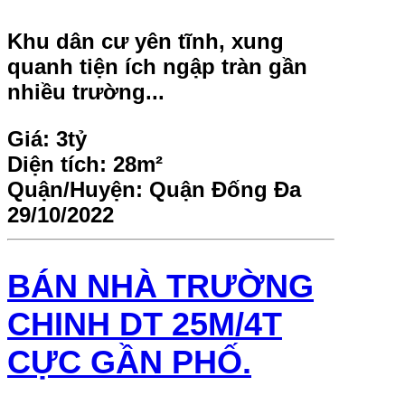
Khu dân cư yên tĩnh, xung
quanh tiện ích ngập tràn gần
nhiều trường...
Giá:
3tỷ
Diện tích:
28m²
Quận/Huyện:
Quận Đống Đa
29/10/2022
BÁN NHÀ TRƯỜNG
CHINH DT 25M/4T
CỰC GẦN PHỐ.