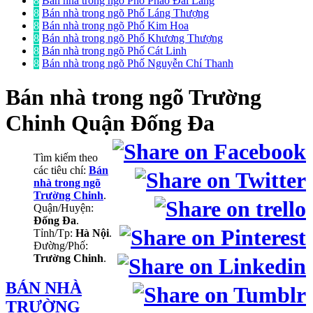
8
Bán nhà trong ngõ Phố Pháo Đài Láng
8
Bán nhà trong ngõ Phố Láng Thượng
8
Bán nhà trong ngõ Phố Kim Hoa
8
Bán nhà trong ngõ Phố Khương Thượng
8
Bán nhà trong ngõ Phố Cát Linh
8
Bán nhà trong ngõ Phố Nguyễn Chí Thanh
Bán nhà trong ngõ
Trường
Chinh Quận Đống Đa
Tìm kiếm theo
các tiêu chí:
Bán
nhà trong ngõ
Trường Chinh
.
Quận/Huyện:
Đống Đa
.
Tỉnh/Tp:
Hà Nội
.
Đường/Phố:
Trường Chinh
.
BÁN NHÀ
TRƯỜNG