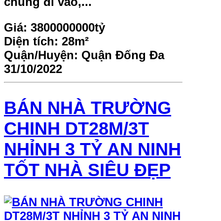
chung đi vào,...
Giá:
3800000000tỷ
Diện tích:
28m²
Quận/Huyện:
Quận Đống Đa
31/10/2022
BÁN NHÀ TRƯỜNG
CHINH DT28M/3T
NHỈNH 3 TỶ AN NINH
TỐT NHÀ SIÊU ĐẸP