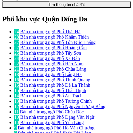
Tìm thông tin nhà đất
Phố khu vực Quận Đống Đa
74
Bán nhà trong ngõ Phố Thái Hà
28
Bán nhà trong ngõ Phố Khâm Thiên
27
Bán nhà trong ngõ Phố Tôn Đức Thắng
27
Bán nhà trong ngõ Phố Hoàng Cầu
25
Bán nhà trong ngõ Phố Tây Sơn
24
Bán nhà trong ngõ Phố Xã Đàn
22
Bán nhà trong ngõ Phố Hào Nam
21
Bán nhà trong ngõ Phố Chùa Láng
18
Bán nhà trong ngõ Phố Láng Hạ
16
Bán nhà trong ngõ Phố Thịnh Quang
15
Bán nhà trong ngõ Phố Đê La Thành
15
Bán nhà trong ngõ Phố Thái Thịnh
14
Bán nhà trong ngõ Phố An Trạch
13
Bán nhà trong ngõ Phố Trường Chinh
12
Bán nhà trong ngõ Phố Nguyễn Lương Bằng
11
Bán nhà trong ngõ Phố Chùa Bộc
10
Bán nhà trong ngõ Phố Đặng Văn Ngữ
10
Bán nhà trong ngõ Phố Yên Lãng
9
Bán nhà trong ngõ Phố Hồ Văn Chương