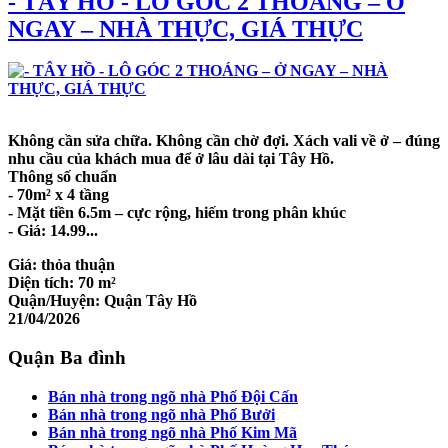
- TÂY HỒ - LÔ GÓC 2 THOÁNG – Ở
NGAY – NHÀ THỰC, GIÁ THỰC
Không cần sửa chữa. Không cần chờ đợi. Xách vali về ở – đúng
nhu cầu của khách mua để ở lâu dài tại Tây Hồ.
Thông số chuẩn
- 70m² x 4 tầng
- Mặt tiền 6.5m – cực rộng, hiếm trong phân khúc
- Giá: 14.99...
Giá:
thỏa thuận
Diện tích:
70 m²
Quận/Huyện:
Quận Tây Hồ
21/04/2026
Quận Ba đình
Bán nhà trong ngõ nhà Phố Đội Cấn
Bán nhà trong ngõ nhà Phố Bưởi
Bán nhà trong ngõ nhà Phố Kim Mã