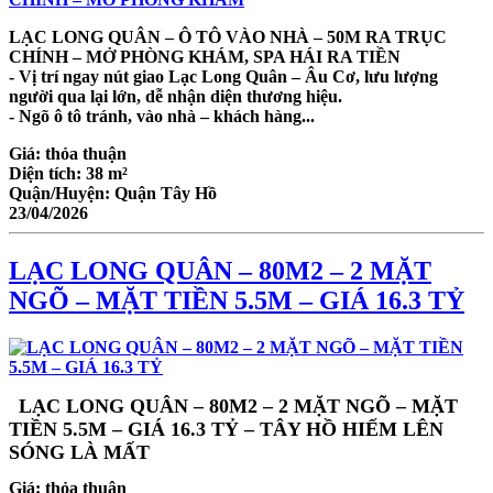
LẠC LONG QUÂN – Ô TÔ VÀO NHÀ – 50M RA TRỤC
CHÍNH – MỞ PHÒNG KHÁM, SPA HÁI RA TIỀN
- Vị trí ngay nút giao Lạc Long Quân – Âu Cơ, lưu lượng
người qua lại lớn, dễ nhận diện thương hiệu.
- Ngõ ô tô tránh, vào nhà – khách hàng...
Giá:
thỏa thuận
Diện tích:
38 m²
Quận/Huyện:
Quận Tây Hồ
23/04/2026
LẠC LONG QUÂN – 80M2 – 2 MẶT
NGÕ – MẶT TIỀN 5.5M – GIÁ 16.3 TỶ
LẠC LONG QUÂN – 80M2 – 2 MẶT NGÕ – MẶT
TIỀN 5.5M – GIÁ 16.3 TỶ – TÂY HỒ HIẾM LÊN
SÓNG LÀ MẤT
Giá:
thỏa thuận