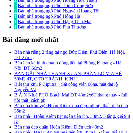
2
Bán nhà trong ngõ Phố Hoàng Hoa Thám
2
Bán nhà trong ngõ Phố Trịnh Công Sơn
2
Bán nhà trong ngõ Phố Nguyễn Hoàng Tôn
1
Bán nhà trong ngõ Phố Hồng Hà
1
Bán nhà trong ngõ Phố Đặng Thai Mai
1
Bán nhà trong ngõ Phố Phú Thượng
Bài đăng mới nhất
Bán nhà riêng 2 tầng tại ngõ Đức Diễn, Phú Diễn, Hà Nội,
DT 27m2,
Bán liền kề kinh doanh dòng tiền tại Phùng Khoang - Hà
Nội. DT 66m2
BÁN GẤP NHÀ THANH XUÂN, PHÂN LÔ VỈA HÈ
50M2 4T, OTO TRÁNH, KINH
Biệt thự khu P Ciputra – Sát công viên 66ha, mặt đại lộ
Nguyễn Vă
B.Á.N Nh.à PHỐ B.ạch Mai DT 48m2x6T thang máy - full
nội thất- cách ph
Bán nhà khu vực Hoàn Kiếm. nhà đẹp full nội thất. diện tích
35m2
Bán nhà - Hoàn Kiếm bạt ngàn tiện ích, 33m2, 5 tầng, giá 9.8
tỷ
Bán nhà đẹp quận Hoàn Kiếm. Diện tích 40m2
Bán nhà - BÁt ĐÀn bạt ngà tiện ích, 35m2, 5 tầng, giá 10.8