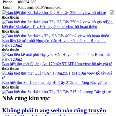
Phone
0869641669
Email
Kimdunghn0610@gmail.com
Bán biệt thự Starlake khu Tây Hồ Tây 350m2 view hồ giá rẻ
thỏa thuận
Bán
biệt thự Starlake - Tây Hồ Tây 400m2 view hồ hoàn thiện
thỏa thuận
Bán liền kề mặt phố Nguyễn Văn Huyên kéo dài khu Romantic
Park 120m2
thỏa thuận
Bán biệt thự mặt Quảng An 170m2x5T MT:10m view hồ tây giá rẻ
thỏa thuận
Bán biệt thự Starlake khu Tây Hồ Tây 215m2 hướng Bắc giá rẻ
thỏa thuận
Nhà cùng khu vực
Không phải trang web nào cũng truyền