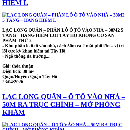
HIẾM L
LẠC LONG QUÂN – PHÂN LÔ Ô TÔ VÀO NHÀ – 38M2 5
TẦNG – HÀNG HIẾM LÕI TÂY HỒ KHÔNG CÓ SẢN
PHẨM THỨ 2
- Khu phân lô ô tô vào nhà, cách 50m ra 2 mặt phố lớn – vị trí
lõi cực kỳ khan hiếm tại Tây Hồ.
- Ngõ thông đa hướng,...
Giá:
thỏa thuận
Diện tích:
38 m²
Quận/Huyện:
Quận Tây Hồ
23/04/2026
LẠC LONG QUÂN – Ô TÔ VÀO NHÀ –
50M RA TRỤC CHÍNH – MỞ PHÒNG
KHÁM