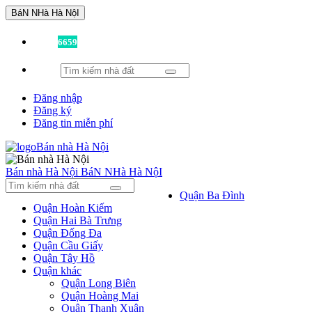
BáN NHà Hà NộI
Đã có
6659
tin được đăng!
Đăng nhập
Đăng ký
Đăng tin miễn phí
Bán nhà Hà Nội
BáN NHà Hà NộI
Quận Ba Đình
Quận Hoàn Kiếm
Quận Hai Bà Trưng
Quận Đống Đa
Quận Cầu Giấy
Quận Tây Hồ
Quận khác
Quận Long Biên
Quận Hoàng Mai
Quận Thanh Xuân