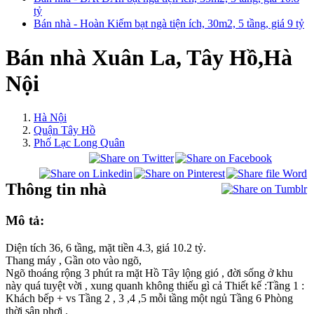
tỷ
Bán nhà - Hoàn Kiếm bạt ngà tiện ích, 30m2, 5 tầng, giá 9 tỷ
Bán nhà Xuân La, Tây Hồ,Hà
Nội
Hà Nội
Quận Tây Hồ
Phố Lạc Long Quân
Thông tin nhà
Mô tả:
Diện tích 36, 6 tầng, mặt tiền 4.3, giá 10.2 tỷ.
Thang máy , Gần oto vào ngõ,
Ngõ thoáng rộng 3 phút ra mặt Hồ Tây lộng gió , đời sống ở khu
này quá tuyệt vời , xung quanh không thiếu gì cả Thiết kế :Tầng 1 :
Khách bếp + vs Tầng 2 , 3 ,4 ,5 mỗi tầng một ngủ Tầng 6 Phòng
thời sân phơi .