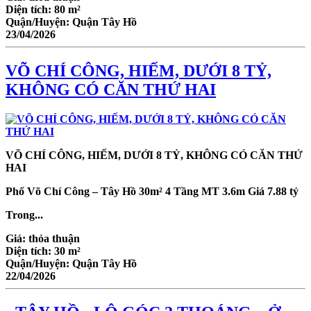
Diện tích:
80 m²
Quận/Huyện:
Quận Tây Hồ
23/04/2026
VÕ CHÍ CÔNG, HIẾM, DƯỚI 8 TỶ,
KHÔNG CÓ CĂN THỨ HAI
VÕ CHÍ CÔNG, HIẾM, DƯỚI 8 TỶ, KHÔNG CÓ CĂN THỨ
HAI
Phố Võ Chí Công – Tây Hồ 30m² 4 Tầng MT 3.6m Giá 7.88 tỷ
Trong...
Giá:
thỏa thuận
Diện tích:
30 m²
Quận/Huyện:
Quận Tây Hồ
22/04/2026