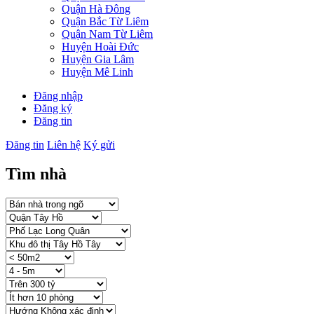
Quận Hà Đông
Quận Bắc Từ Liêm
Quận Nam Từ Liêm
Huyện Hoài Đức
Huyện Gia Lâm
Huyện Mê Linh
Đăng nhập
Đăng ký
Đăng tin
Đăng tin
Liên hệ
Ký gửi
Tìm nhà