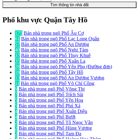
Tìm thông tin nhà đất
Phố khu vực Quận Tây Hồ
175
Bán nhà trong ngõ Phố Âu Cơ
61
Bán nhà trong ngõ Phố Lạc Long Quân
57
Bán nhà trong ngõ Phố An Dương
40
Bán nhà trong ngõ Phố Nghi Tàm
37
Bán nhà trong ngõ Phố Thụy Khuê
35
Bán nhà trong ngõ Phố Xuân La
28
Bán nhà trong ngõ Phố Yên Phụ (Đường đơn)
18
Bán nhà trong ngõ Phố Tây Hồ
13
Bán nhà trong ngõ Phố An Dương Vương
11
Bán nhà trong ngõ Phố Võ Chí Công
9
Bán nhà trong ngõ Phố Võng Thị
7
Bán nhà trong ngõ Phố Trích Sài
5
Bán nhà trong ngõ Phố Yên Hoa
5
Bán nhà trong ngõ Phố Phú Xá
4
Bán nhà trong ngõ Phố Xuân Diệu
4
Bán nhà trong ngõ Phố Bưởi
2
Bán nhà trong ngõ Phố Tô Ngọc Vân
2
Bán nhà trong ngõ Phố Hùng Vương
2
Bán nhà trong ngõ Phố Tam Đa