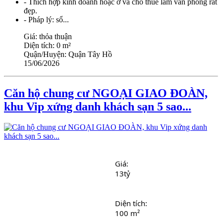
- Thích hợp kinh doanh hoặc ở và cho thuê làm văn phòng rất
đẹp.
- Pháp lý: sổ...
Giá:
thỏa thuận
Diện tích:
0 m²
Quận/Huyện:
Quận Tây Hồ
15/06/2026
Căn hộ chung cư NGOẠI GIAO ĐOÀN,
khu Vip xứng danh khách sạn 5 sao...
Giá: 
13tỷ
Diện tích: 
100 m²