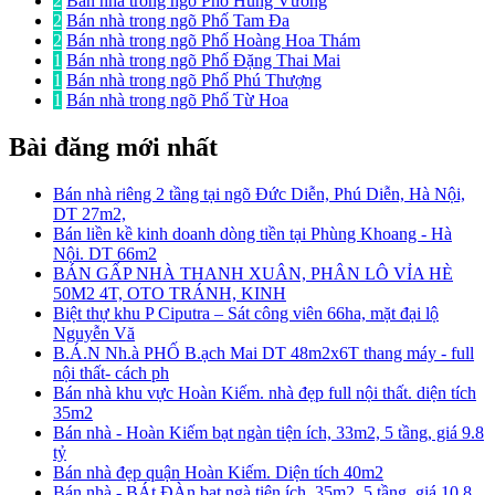
2
Bán nhà trong ngõ Phố Hùng Vương
2
Bán nhà trong ngõ Phố Tam Đa
2
Bán nhà trong ngõ Phố Hoàng Hoa Thám
1
Bán nhà trong ngõ Phố Đặng Thai Mai
1
Bán nhà trong ngõ Phố Phú Thượng
1
Bán nhà trong ngõ Phố Từ Hoa
Bài đăng mới nhất
Bán nhà riêng 2 tầng tại ngõ Đức Diễn, Phú Diễn, Hà Nội,
DT 27m2,
Bán liền kề kinh doanh dòng tiền tại Phùng Khoang - Hà
Nội. DT 66m2
BÁN GẤP NHÀ THANH XUÂN, PHÂN LÔ VỈA HÈ
50M2 4T, OTO TRÁNH, KINH
Biệt thự khu P Ciputra – Sát công viên 66ha, mặt đại lộ
Nguyễn Vă
B.Á.N Nh.à PHỐ B.ạch Mai DT 48m2x6T thang máy - full
nội thất- cách ph
Bán nhà khu vực Hoàn Kiếm. nhà đẹp full nội thất. diện tích
35m2
Bán nhà - Hoàn Kiếm bạt ngàn tiện ích, 33m2, 5 tầng, giá 9.8
tỷ
Bán nhà đẹp quận Hoàn Kiếm. Diện tích 40m2
Bán nhà - BÁt ĐÀn bạt ngà tiện ích, 35m2, 5 tầng, giá 10.8