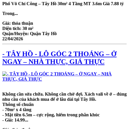
Phố Võ Chí Công – Tây Hồ 30m² 4 Tầng MT 3.6m Giá 7.88 tỷ
Trong...
Giá:
thỏa thuận
Diện tích:
30 m²
Quận/Huyện:
Quận Tây Hồ
22/04/2026
- TÂY HỒ - LÔ GÓC 2 THOÁNG – Ở
NGAY – NHÀ THỰC, GIÁ THỰC
Không cần sửa chữa. Không cần chờ đợi. Xách vali về ở – đúng
nhu cầu của khách mua để ở lâu dài tại Tây Hồ.
Thông số chuẩn
- 70m² x 4 tầng
- Mặt tiền 6.5m – cực rộng, hiếm trong phân khúc
- Giá: 14.99...