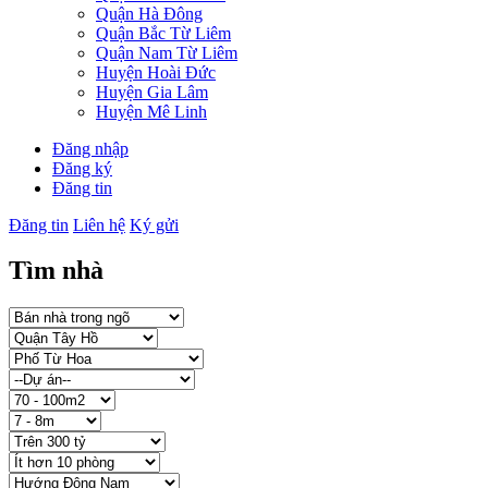
Quận Hà Đông
Quận Bắc Từ Liêm
Quận Nam Từ Liêm
Huyện Hoài Đức
Huyện Gia Lâm
Huyện Mê Linh
Đăng nhập
Đăng ký
Đăng tin
Đăng tin
Liên hệ
Ký gửi
Tìm nhà