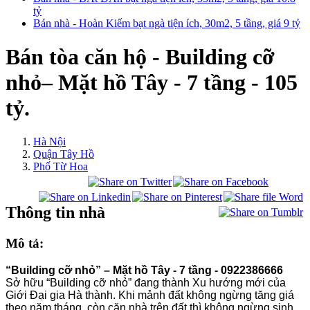
tỷ
Bán nhà - Hoàn Kiếm bạt ngà tiện ích, 30m2, 5 tầng, giá 9 tỷ
Bán tòa căn hộ - Building cỡ
nhỏ– Mặt hồ Tây - 7 tầng - 105
tỷ.
Hà Nội
Quận Tây Hồ
Phố Từ Hoa
Thông tin nhà
Mô tả:
“Building cỡ nhỏ” – Mặt hồ Tây - 7 tầng - 0922386666
Sở hữu “Building cỡ nhỏ” đang thành Xu hướng mới của
Giới Đại gia Hà thành. Khi mảnh đất không ngừng tăng giá
theo năm tháng, còn căn nhà trên đất thì không ngừng sinh