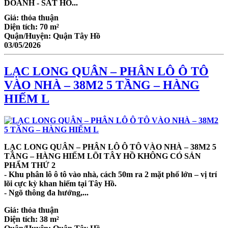
DOANH - SÁT HỒ...
Giá:
thỏa thuận
Diện tích:
70 m²
Quận/Huyện:
Quận Tây Hồ
03/05/2026
LẠC LONG QUÂN – PHÂN LÔ Ô TÔ
VÀO NHÀ – 38M2 5 TẦNG – HÀNG
HIẾM L
LẠC LONG QUÂN – PHÂN LÔ Ô TÔ VÀO NHÀ – 38M2 5
TẦNG – HÀNG HIẾM LÕI TÂY HỒ KHÔNG CÓ SẢN
PHẨM THỨ 2
- Khu phân lô ô tô vào nhà, cách 50m ra 2 mặt phố lớn – vị trí
lõi cực kỳ khan hiếm tại Tây Hồ.
- Ngõ thông đa hướng,...
Giá:
thỏa thuận
Diện tích:
38 m²