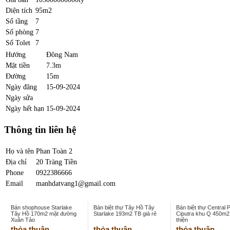
Diện tích
95m2
Số tầng
7
Số phòng
7
Số Tolet
7
Hướng
Đông Nam
Mặt tiền
7.3m
Đường
15m
Ngày đăng
15-09-2024
Ngày sửa
Ngày hết hạn
15-09-2024
Thông tin liên hệ
Họ và tên
Phan Toàn 2
Địa chỉ
20 Tràng Tiền
Phone
0922386666
Email
manhdatvang1@gmail.com
Bán shophouse Starlake
Bán biệt thự Tây Hồ Tây
Bán biệt thự Central 
Tây Hồ 170m2 mặt đường
Starlake 193m2 TB giá rẻ
Ciputra khu Q 450m2
Xuân Tảo
thiện
thỏa thuận
thỏa thuận
thỏa thuận