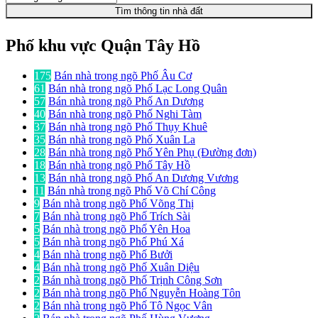
Tìm thông tin nhà đất
Phố khu vực Quận Tây Hồ
175
Bán nhà trong ngõ Phố Âu Cơ
61
Bán nhà trong ngõ Phố Lạc Long Quân
57
Bán nhà trong ngõ Phố An Dương
40
Bán nhà trong ngõ Phố Nghi Tàm
37
Bán nhà trong ngõ Phố Thụy Khuê
35
Bán nhà trong ngõ Phố Xuân La
28
Bán nhà trong ngõ Phố Yên Phụ (Đường đơn)
18
Bán nhà trong ngõ Phố Tây Hồ
13
Bán nhà trong ngõ Phố An Dương Vương
11
Bán nhà trong ngõ Phố Võ Chí Công
9
Bán nhà trong ngõ Phố Võng Thị
7
Bán nhà trong ngõ Phố Trích Sài
5
Bán nhà trong ngõ Phố Yên Hoa
5
Bán nhà trong ngõ Phố Phú Xá
4
Bán nhà trong ngõ Phố Bưởi
4
Bán nhà trong ngõ Phố Xuân Diệu
2
Bán nhà trong ngõ Phố Trịnh Công Sơn
2
Bán nhà trong ngõ Phố Nguyễn Hoàng Tôn
2
Bán nhà trong ngõ Phố Tô Ngọc Vân