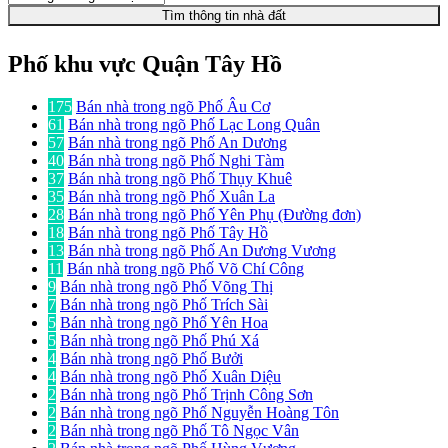
Tìm thông tin nhà đất
Phố khu vực Quận Tây Hồ
175
Bán nhà trong ngõ Phố Âu Cơ
61
Bán nhà trong ngõ Phố Lạc Long Quân
57
Bán nhà trong ngõ Phố An Dương
40
Bán nhà trong ngõ Phố Nghi Tàm
37
Bán nhà trong ngõ Phố Thụy Khuê
35
Bán nhà trong ngõ Phố Xuân La
28
Bán nhà trong ngõ Phố Yên Phụ (Đường đơn)
18
Bán nhà trong ngõ Phố Tây Hồ
13
Bán nhà trong ngõ Phố An Dương Vương
11
Bán nhà trong ngõ Phố Võ Chí Công
9
Bán nhà trong ngõ Phố Võng Thị
7
Bán nhà trong ngõ Phố Trích Sài
5
Bán nhà trong ngõ Phố Yên Hoa
5
Bán nhà trong ngõ Phố Phú Xá
4
Bán nhà trong ngõ Phố Bưởi
4
Bán nhà trong ngõ Phố Xuân Diệu
2
Bán nhà trong ngõ Phố Trịnh Công Sơn
2
Bán nhà trong ngõ Phố Nguyễn Hoàng Tôn
2
Bán nhà trong ngõ Phố Tô Ngọc Vân