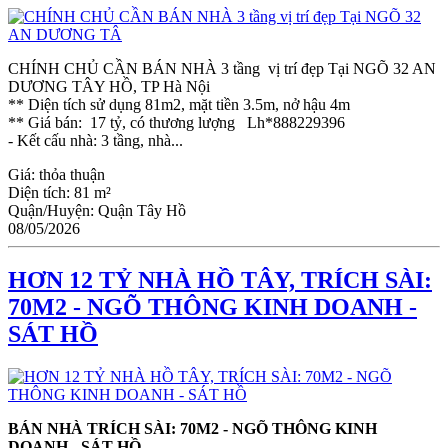
CHÍNH CHỦ CẦN BÁN NHÀ 3 tầng vị trí đẹp Tại NGÕ 32 AN
DƯƠNG TÂY HỒ, TP Hà Nội
** Diện tích sử dụng 81m2, mặt tiền 3.5m, nở hậu 4m
** Giá bán: 17 tỷ, có thương lượng Lh*888229396
- Kết cấu nhà: 3 tầng, nhà...
Giá:
thỏa thuận
Diện tích:
81 m²
Quận/Huyện:
Quận Tây Hồ
08/05/2026
HƠN 12 TỶ NHÀ HỒ TÂY, TRÍCH SÀI:
70M2 - NGÕ THÔNG KINH DOANH -
SÁT HỒ
BÁN NHÀ TRÍCH SÀI: 70M2 - NGÕ THÔNG KINH
DOANH - SÁT HỒ...