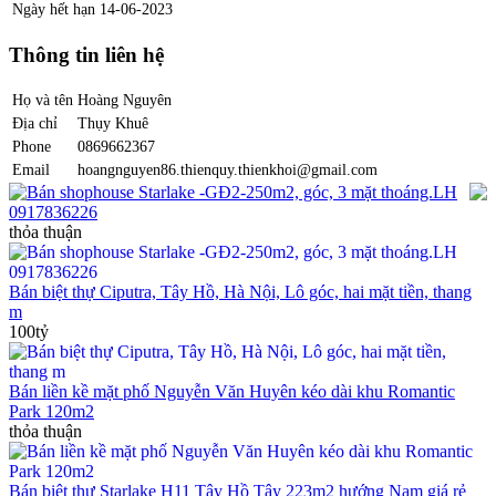
Ngày hết hạn
14-06-2023
Thông tin liên hệ
Họ và tên
Hoàng Nguyên
Địa chỉ
Thụy Khuê
Phone
0869662367
Email
hoangnguyen86.thienquy.thienkhoi@gmail.com
Bán shophouse Starlake -GĐ2-250m2, góc, 3 mặt thoáng.LH
0917836226
thỏa thuận
Bán biệt thự Ciputra, Tây Hồ, Hà Nội, Lô góc, hai mặt tiền, thang
m
100tỷ
Bán liền kề mặt phố Nguyễn Văn Huyên kéo dài khu Romantic
Park 120m2
thỏa thuận
Bán biệt thự Starlake H11 Tây Hồ Tây 223m2 hướng Nam giá rẻ