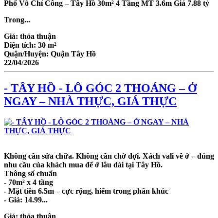
Phố Võ Chí Công – Tây Hồ 30m² 4 Tầng MT 3.6m Giá 7.88 tỷ
Trong...
Giá:
thỏa thuận
Diện tích:
30 m²
Quận/Huyện:
Quận Tây Hồ
22/04/2026
- TÂY HỒ - LÔ GÓC 2 THOÁNG – Ở
NGAY – NHÀ THỰC, GIÁ THỰC
Không cần sửa chữa. Không cần chờ đợi. Xách vali về ở – đúng
nhu cầu của khách mua để ở lâu dài tại Tây Hồ.
Thông số chuẩn
- 70m² x 4 tầng
- Mặt tiền 6.5m – cực rộng, hiếm trong phân khúc
- Giá: 14.99...
Giá:
thỏa thuận