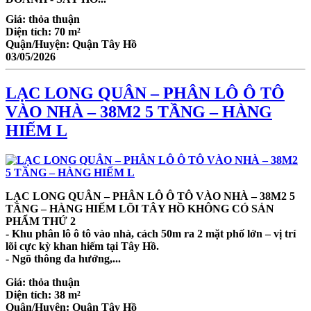
Giá:
thỏa thuận
Diện tích:
70 m²
Quận/Huyện:
Quận Tây Hồ
03/05/2026
LẠC LONG QUÂN – PHÂN LÔ Ô TÔ
VÀO NHÀ – 38M2 5 TẦNG – HÀNG
HIẾM L
LẠC LONG QUÂN – PHÂN LÔ Ô TÔ VÀO NHÀ – 38M2 5
TẦNG – HÀNG HIẾM LÕI TÂY HỒ KHÔNG CÓ SẢN
PHẨM THỨ 2
- Khu phân lô ô tô vào nhà, cách 50m ra 2 mặt phố lớn – vị trí
lõi cực kỳ khan hiếm tại Tây Hồ.
- Ngõ thông đa hướng,...
Giá:
thỏa thuận
Diện tích:
38 m²
Quận/Huyện:
Quận Tây Hồ