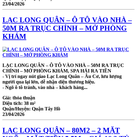
23/04/2026
LẠC LONG QUÂN – Ô TÔ VÀO NHÀ –
50M RA TRỤC CHÍNH – MỞ PHÒNG
KHÁM
LẠC LONG QUÂN – Ô TÔ VÀO NHÀ – 50M RA TRỤC
CHÍNH – MỞ PHÒNG KHÁM, SPA HÁI RA TIỀN
- Vị trí ngay nút giao Lạc Long Quân – Âu Cơ, lưu lượng
người qua lại lớn, dễ nhận diện thương hiệu.
- Ngõ ô tô tránh, vào nhà – khách hàng...
Giá:
thỏa thuận
Diện tích:
38 m²
Quận/Huyện:
Quận Tây Hồ
23/04/2026
LẠC LONG QUÂN – 80M2 – 2 MẶT