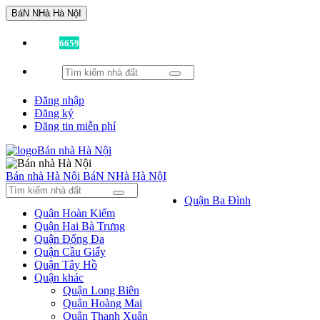
BáN NHà Hà NộI
Đã có
6659
tin được đăng!
Đăng nhập
Đăng ký
Đăng tin miễn phí
Bán nhà Hà Nội
BáN NHà Hà NộI
Quận Ba Đình
Quận Hoàn Kiếm
Quận Hai Bà Trưng
Quận Đống Đa
Quận Cầu Giấy
Quận Tây Hồ
Quận khác
Quận Long Biên
Quận Hoàng Mai
Quận Thanh Xuân