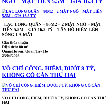
NGÕ – MẶT TIỀN 5.5M – GIÁ 16.3 TỶ
LẠC LONG QUÂN – 80M2 – 2 MẶT NGÕ – MẶT
TIỀN 5.5M – GIÁ 16.3 TỶ – TÂY HỒ HIẾM LÊN
SÓNG LÀ MẤT
Giá:
thỏa thuận
Diện tích:
80 m²
Quận/Huyện:
Quận Tây Hồ
23/04/2026
VÕ CHÍ CÔNG, HIẾM, DƯỚI 8 TỶ,
KHÔNG CÓ CĂN THỨ HAI
VÕ CHÍ CÔNG, HIẾM, DƯỚI 8 TỶ, KHÔNG CÓ CĂN THỨ
HAI