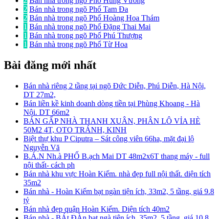
2
Bán nhà trong ngõ Phố Hùng Vương
2
Bán nhà trong ngõ Phố Tam Đa
2
Bán nhà trong ngõ Phố Hoàng Hoa Thám
1
Bán nhà trong ngõ Phố Đặng Thai Mai
1
Bán nhà trong ngõ Phố Phú Thượng
1
Bán nhà trong ngõ Phố Từ Hoa
Bài đăng mới nhất
Bán nhà riêng 2 tầng tại ngõ Đức Diễn, Phú Diễn, Hà Nội,
DT 27m2,
Bán liền kề kinh doanh dòng tiền tại Phùng Khoang - Hà
Nội. DT 66m2
BÁN GẤP NHÀ THANH XUÂN, PHÂN LÔ VỈA HÈ
50M2 4T, OTO TRÁNH, KINH
Biệt thự khu P Ciputra – Sát công viên 66ha, mặt đại lộ
Nguyễn Vă
B.Á.N Nh.à PHỐ B.ạch Mai DT 48m2x6T thang máy - full
nội thất- cách ph
Bán nhà khu vực Hoàn Kiếm. nhà đẹp full nội thất. diện tích
35m2
Bán nhà - Hoàn Kiếm bạt ngàn tiện ích, 33m2, 5 tầng, giá 9.8
tỷ
Bán nhà đẹp quận Hoàn Kiếm. Diện tích 40m2
Bán nhà - BÁt ĐÀn bạt ngà tiện ích, 35m2, 5 tầng, giá 10.8