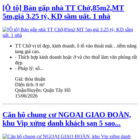
[Ô tô] Bán gấp nhà TT Chờ,85m2,MT
5m,giá 3.25 tỷ, KD sầm uất. 1 nhà
TT Chờ vị trí đẹp, kinh doanh, ô tô vào thoải mái…tiềm năng
tang giá cao.
- Thích hợp kinh doanh hoặc ở và cho thuê làm văn phòng rất
đẹp.
- Pháp lý: sổ...
Giá:
thỏa thuận
Diện tích:
0 m²
Quận/Huyện:
Quận Tây Hồ
15/06/2026
Căn hộ chung cư NGOẠI GIAO ĐOÀN,
khu Vip xứng danh khách sạn 5 sao...