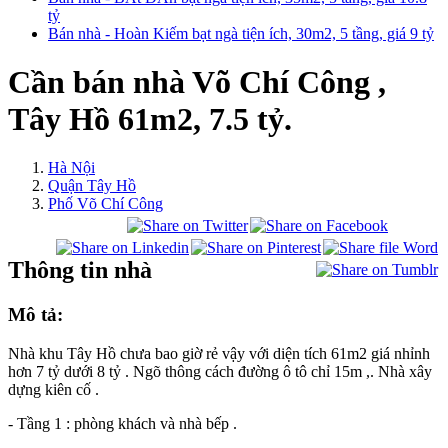
tỷ
Bán nhà - Hoàn Kiếm bạt ngà tiện ích, 30m2, 5 tầng, giá 9 tỷ
Cần bán nhà Võ Chí Công ,
Tây Hồ 61m2, 7.5 tỷ.
Hà Nội
Quận Tây Hồ
Phố Võ Chí Công
Thông tin nhà
Mô tả:
Nhà khu Tây Hồ chưa bao giờ rẻ vậy với diện tích 61m2 giá nhỉnh
hơn 7 tỷ dưới 8 tỷ . Ngõ thông cách đường ô tô chỉ 15m ,. Nhà xây
dựng kiên cố .
- Tầng 1 : phòng khách và nhà bếp .