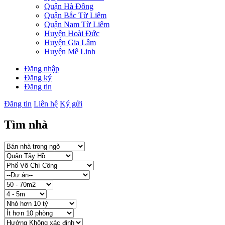
Quận Hà Đông
Quận Bắc Từ Liêm
Quận Nam Từ Liêm
Huyện Hoài Đức
Huyện Gia Lâm
Huyện Mê Linh
Đăng nhập
Đăng ký
Đăng tin
Đăng tin
Liên hệ
Ký gửi
Tìm nhà