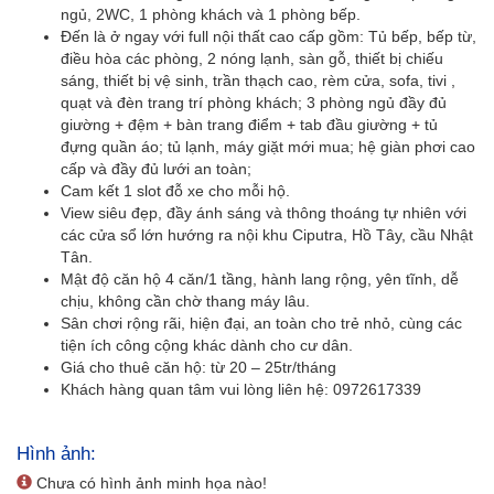
ngủ, 2WC, 1 phòng khách và 1 phòng bếp.
Đến là ở ngay với full nội thất cao cấp gồm: Tủ bếp, bếp từ,
điều hòa các phòng, 2 nóng lạnh, sàn gỗ, thiết bị chiếu
sáng, thiết bị vệ sinh, trần thạch cao, rèm cửa, sofa, tivi ,
quạt và đèn trang trí phòng khách; 3 phòng ngủ đầy đủ
giường + đệm + bàn trang điểm + tab đầu giường + tủ
đựng quần áo; tủ lạnh, máy giặt mới mua; hệ giàn phơi cao
cấp và đầy đủ lưới an toàn;
Cam kết 1 slot đỗ xe cho mỗi hộ.
View siêu đẹp, đầy ánh sáng và thông thoáng tự nhiên với
các cửa sổ lớn hướng ra nội khu Ciputra, Hồ Tây, cầu Nhật
Tân.
Mật độ căn hộ 4 căn/1 tầng, hành lang rộng, yên tĩnh, dễ
chịu, không cần chờ thang máy lâu.
Sân chơi rộng rãi, hiện đại, an toàn cho trẻ nhỏ, cùng các
tiện ích công cộng khác dành cho cư dân.
Giá cho thuê căn hộ: từ 20 – 25tr/tháng
Khách hàng quan tâm vui lòng liên hệ: 0972617339
Hình ảnh:
Chưa có hình ảnh minh họa nào!