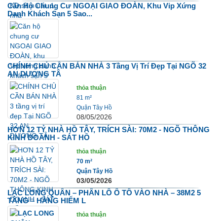
Căn Hộ Chung Cư NGOẠI GIAO ĐOÀN, Khu Vip Xứng
Danh Khách Sạn 5 Sao...
CHÍNH CHỦ CẦN BÁN NHÀ 3 Tầng Vị Trí Đẹp Tại NGÕ 32
AN DƯƠNG TÂ
thỏa thuận
81 m²
Quận Tây Hồ
08/05/2026
HƠN 12 TỶ NHÀ HỒ TÂY, TRÍCH SÀI: 70M2 - NGÕ THÔNG
KINH DOANH - SÁT HỒ
thỏa thuận
70 m²
Quận Tây Hồ
03/05/2026
LẠC LONG QUÂN – PHÂN LÔ Ô TÔ VÀO NHÀ – 38M2 5
TẦNG – HÀNG HIẾM L
thỏa thuận