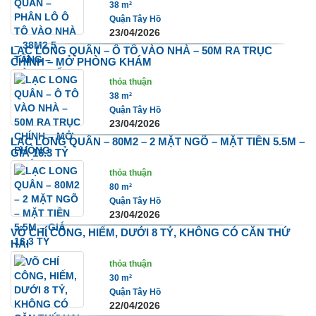
38 m²
Quận Tây Hồ
23/04/2026
LẠC LONG QUÂN – Ô TÔ VÀO NHÀ – 50M RA TRỤC
CHÍNH – MỞ PHÒNG KHÁM
thỏa thuận
38 m²
Quận Tây Hồ
23/04/2026
LẠC LONG QUÂN – 80M2 – 2 MẶT NGÕ – MẶT TIỀN 5.5M –
GIÁ 16.3 TỶ
thỏa thuận
80 m²
Quận Tây Hồ
23/04/2026
VÕ CHÍ CÔNG, HIẾM, DƯỚI 8 TỶ, KHÔNG CÓ CĂN THỨ
HAI
thỏa thuận
30 m²
Quận Tây Hồ
22/04/2026