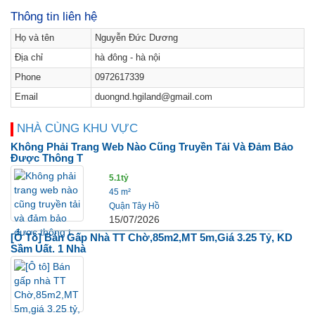
Thông tin liên hệ
Họ và tên
Nguyễn Đức Dương
Địa chỉ
hà đông - hà nội
Phone
0972617339
Email
duongnd.hgiland@gmail.com
NHÀ CÙNG KHU VỰC
Không Phải Trang Web Nào Cũng Truyền Tải Và Đảm Bảo
Được Thông T
5.1tỷ
45 m²
Quận Tây Hồ
15/07/2026
[Ô Tô] Bán Gấp Nhà TT Chờ,85m2,MT 5m,giá 3.25 Tỷ, KD
Sầm Uất. 1 Nhà