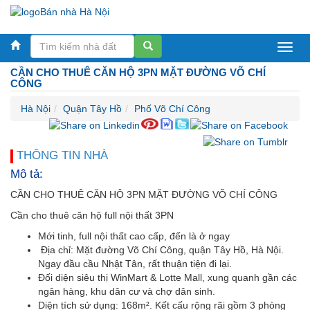
Bán
CẦN CHO THUÊ CĂN HỘ 3PN MẶT ĐƯỜNG VÕ CHÍ
nhà
CÔNG
Hà
Hà Nội
Quận Tây Hồ
Phố Võ Chí Công
Nội
THÔNG TIN NHÀ
Mô tả:
CẦN CHO THUÊ CĂN HỘ 3PN MẶT ĐƯỜNG VÕ CHÍ CÔNG
Cần cho thuê căn hộ full nội thất 3PN
Mới tinh, full nội thất cao cấp, đến là ở ngay
Địa chỉ: Mặt đường Võ Chí Công, quận Tây Hồ, Hà Nội.
Ngay đầu cầu Nhật Tân, rất thuận tiện đi lại.
Đối diện siêu thị WinMart & Lotte Mall, xung quanh gần các
ngân hàng, khu dân cư và chợ dân sinh.
Diện tích sử dụng: 168m². Kết cấu rộng rãi gồm 3 phòng