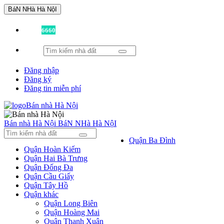
BáN NHà Hà NộI
Đã có
6660
tin được đăng!
Đăng nhập
Đăng ký
Đăng tin miễn phí
Bán nhà Hà Nội
BáN NHà Hà NộI
Quận Ba Đình
Quận Hoàn Kiếm
Quận Hai Bà Trưng
Quận Đống Đa
Quận Cầu Giấy
Quận Tây Hồ
Quận khác
Quận Long Biên
Quận Hoàng Mai
Quận Thanh Xuân