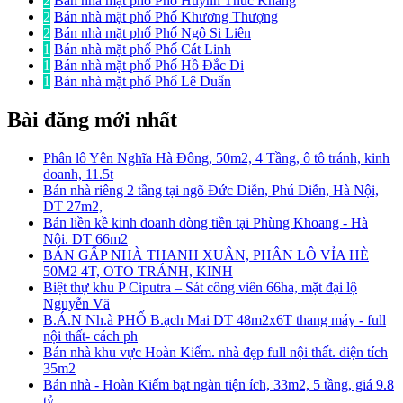
2
Bán nhà mặt phố Phố Huỳnh Thúc Kháng
2
Bán nhà mặt phố Phố Khương Thượng
2
Bán nhà mặt phố Phố Ngô Si Liên
1
Bán nhà mặt phố Phố Cát Linh
1
Bán nhà mặt phố Phố Hồ Đắc Di
1
Bán nhà mặt phố Phố Lê Duẩn
Bài đăng mới nhất
Phân lô Yên Nghĩa Hà Đông, 50m2, 4 Tầng, ô tô tránh, kinh
doanh, 11.5t
Bán nhà riêng 2 tầng tại ngõ Đức Diễn, Phú Diễn, Hà Nội,
DT 27m2,
Bán liền kề kinh doanh dòng tiền tại Phùng Khoang - Hà
Nội. DT 66m2
BÁN GẤP NHÀ THANH XUÂN, PHÂN LÔ VỈA HÈ
50M2 4T, OTO TRÁNH, KINH
Biệt thự khu P Ciputra – Sát công viên 66ha, mặt đại lộ
Nguyễn Vă
B.Á.N Nh.à PHỐ B.ạch Mai DT 48m2x6T thang máy - full
nội thất- cách ph
Bán nhà khu vực Hoàn Kiếm. nhà đẹp full nội thất. diện tích
35m2
Bán nhà - Hoàn Kiếm bạt ngàn tiện ích, 33m2, 5 tầng, giá 9.8
tỷ