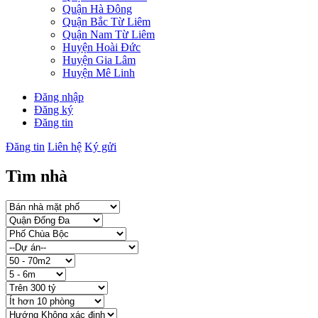
Quận Hà Đông
Quận Bắc Từ Liêm
Quận Nam Từ Liêm
Huyện Hoài Đức
Huyện Gia Lâm
Huyện Mê Linh
Đăng nhập
Đăng ký
Đăng tin
Đăng tin
Liên hệ
Ký gửi
Tìm nhà