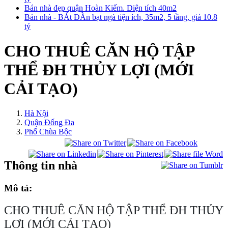
Bán nhà đẹp quận Hoàn Kiếm. Diện tích 40m2
Bán nhà - BÁt ĐÀn bạt ngà tiện ích, 35m2, 5 tầng, giá 10.8
tỷ
CHO THUÊ CĂN HỘ TẬP
THỂ ĐH THỦY LỢI (MỚI
CẢI TẠO)
Hà Nội
Quận Đống Đa
Phố Chùa Bộc
Thông tin nhà
Mô tả:
CHO THUÊ CĂN HỘ TẬP THỂ ĐH THỦY
LỢI (MỚI CẢI TẠO)