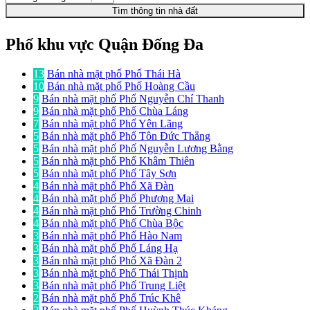
Tìm thông tin nhà đất
Phố khu vực Quận Đống Đa
13
Bán nhà mặt phố Phố Thái Hà
10
Bán nhà mặt phố Phố Hoàng Cầu
9
Bán nhà mặt phố Phố Nguyễn Chí Thanh
9
Bán nhà mặt phố Phố Chùa Láng
7
Bán nhà mặt phố Phố Yên Lãng
5
Bán nhà mặt phố Phố Tôn Đức Thắng
5
Bán nhà mặt phố Phố Nguyễn Lương Bằng
5
Bán nhà mặt phố Phố Khâm Thiên
5
Bán nhà mặt phố Phố Tây Sơn
4
Bán nhà mặt phố Phố Xã Đàn
4
Bán nhà mặt phố Phố Phương Mai
4
Bán nhà mặt phố Phố Trường Chinh
4
Bán nhà mặt phố Phố Chùa Bộc
3
Bán nhà mặt phố Phố Hào Nam
3
Bán nhà mặt phố Phố Láng Hạ
3
Bán nhà mặt phố Phố Xã Đàn 2
3
Bán nhà mặt phố Phố Thái Thịnh
3
Bán nhà mặt phố Phố Trung Liệt
2
Bán nhà mặt phố Phố Trúc Khê