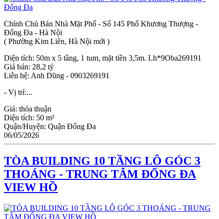
Chính Chủ Bán Nhà Mặt Phố - Số 145 Phố Khương Thượng -
Đống Đa - Hà Nội
( Phường Kim Liên, Hà Nội mới )
Diện tích: 50m x 5 tầng, 1 tum, mặt tiền 3,5m. Lh*9Oba269191
Giá bán: 28,2 tỷ
Liên hệ: Anh Dũng - 0903269191
- Vị trí:...
Giá:
thỏa thuận
Diện tích:
50 m²
Quận/Huyện:
Quận Đống Đa
06/05/2026
TÒA BUILDING 10 TẦNG LÔ GÓC 3
THOÁNG - TRUNG TÂM ĐỐNG ĐA
VIEW HỒ