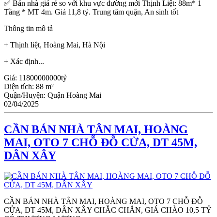
✅ Bán nhà giá rẻ so với khu vực đường mới Thịnh Liệt: 88m* 1
Tầng * MT 4m. Giá 11,8 tỷ. Trung tâm quận, An sinh tốt
Thông tin mô tả
+ Thịnh liệt, Hoàng Mai, Hà Nội
+ Xác định...
Giá:
11800000000tỷ
Diện tích:
88 m²
Quận/Huyện:
Quận Hoàng Mai
02/04/2025
CẦN BÁN NHÀ TÂN MAI, HOÀNG
MAI, OTO 7 CHỖ ĐỖ CỬA, DT 45M,
DÂN XÂY
CẦN BÁN NHÀ TÂN MAI, HOÀNG MAI, OTO 7 CHỖ ĐỖ
CỬA, DT 45M, DÂN XÂY CHẮC CHẮN, GIÁ CHÀO 10,5 TỶ