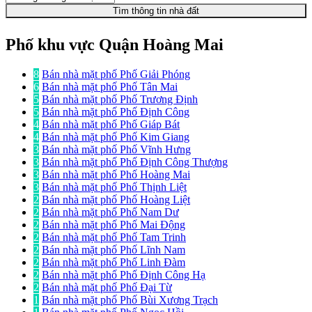
Tìm thông tin nhà đất
Phố khu vực Quận Hoàng Mai
8
Bán nhà mặt phố Phố Giải Phóng
6
Bán nhà mặt phố Phố Tân Mai
5
Bán nhà mặt phố Phố Trương Định
5
Bán nhà mặt phố Phố Định Công
4
Bán nhà mặt phố Phố Giáp Bát
4
Bán nhà mặt phố Phố Kim Giang
3
Bán nhà mặt phố Phố Vĩnh Hưng
3
Bán nhà mặt phố Phố Định Công Thượng
3
Bán nhà mặt phố Phố Hoàng Mai
3
Bán nhà mặt phố Phố Thịnh Liệt
2
Bán nhà mặt phố Phố Hoàng Liệt
2
Bán nhà mặt phố Phố Nam Dư
2
Bán nhà mặt phố Phố Mai Động
2
Bán nhà mặt phố Phố Tam Trinh
2
Bán nhà mặt phố Phố Lĩnh Nam
2
Bán nhà mặt phố Phố Linh Đàm
2
Bán nhà mặt phố Phố Định Công Hạ
2
Bán nhà mặt phố Phố Đại Từ
1
Bán nhà mặt phố Phố Bùi Xương Trạch