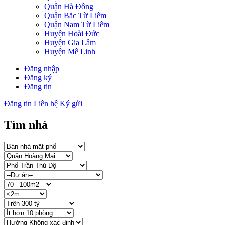
Quận Hà Đông
Quận Bắc Từ Liêm
Quận Nam Từ Liêm
Huyện Hoài Đức
Huyện Gia Lâm
Huyện Mê Linh
Đăng nhập
Đăng ký
Đăng tin
Đăng tin
Liên hệ
Ký gửi
Tìm nhà