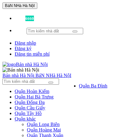
BáN NHà Hà NộI
Đã có
6660
tin được đăng!
Đăng nhập
Đăng ký
Đăng tin miễn phí
Bán nhà Hà Nội
BáN NHà Hà NộI
Quận Ba Đình
Quận Hoàn Kiếm
Quận Hai Bà Trưng
Quận Đống Đa
Quận Cầu Giấy
Quận Tây Hồ
Quận khác
Quận Long Biên
Quận Hoàng Mai
Quận Thanh Xuân