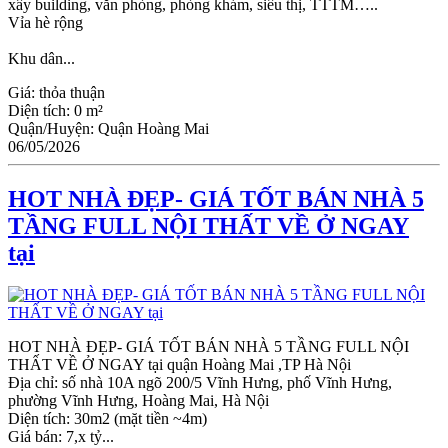
xây building, văn phòng, phòng khám, siêu thị, TTTM…..
Vỉa hè rộng
Khu dân...
Giá:
thỏa thuận
Diện tích:
0 m²
Quận/Huyện:
Quận Hoàng Mai
06/05/2026
HOT NHÀ ĐẸP- GIÁ TỐT BÁN NHÀ 5
TẦNG FULL NỘI THẤT VỀ Ở NGAY
tại
HOT NHÀ ĐẸP- GIÁ TỐT BÁN NHÀ 5 TẦNG FULL NỘI
THẤT VỀ Ở NGAY tại quận Hoàng Mai ,TP Hà Nội
Địa chỉ: số nhà 10A ngõ 200/5 Vĩnh Hưng, phố Vĩnh Hưng,
phường Vĩnh Hưng, Hoàng Mai, Hà Nội
Diện tích: 30m2 (mặt tiền ~4m)
Giá bán: 7,x tỷ...