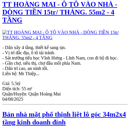
TT HOÀNG MAI - Ô TÔ VÀO NHÀ -
DÒNG TIỀN 15tr/ THÁNG. 55m2 - 4
TẦNG
- Dân xây 4 tầng, thiết kế sang sịn.
- Vị trí đắc địa, ô tô tải tránh.
- Sát trường tiểu học Vĩnh Hưng - Lĩnh Nam, con đi bộ đi học.
- Gần chợ, siêu thị, chợ đầu mối phía Nam.
- Dân trí cao, an ninh tốt.
Liên hệ: Mr Thiệp...
Giá:
5.5tỷ
Diện tích:
55 m²
Quận/Huyện:
Quận Hoàng Mai
04/08/2025
Bán nhà mặt phố thịnh liệt lô góc 34m2x4
tầng kinh doanh đỉnh