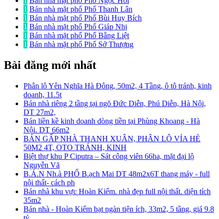
1
Bán nhà mặt phố Phố Ngọc Hồi
1
Bán nhà mặt phố Phố Thanh Lân
1
Bán nhà mặt phố Phố Bùi Huy Bích
1
Bán nhà mặt phố Phố Giáp Nhị
1
Bán nhà mặt phố Phố Bằng Liệt
1
Bán nhà mặt phố Phố Sở Thượng
Bài đăng mới nhất
Phân lô Yên Nghĩa Hà Đông, 50m2, 4 Tầng, ô tô tránh, kinh
doanh, 11.5t
Bán nhà riêng 2 tầng tại ngõ Đức Diễn, Phú Diễn, Hà Nội,
DT 27m2,
Bán liền kề kinh doanh dòng tiền tại Phùng Khoang - Hà
Nội. DT 66m2
BÁN GẤP NHÀ THANH XUÂN, PHÂN LÔ VỈA HÈ
50M2 4T, OTO TRÁNH, KINH
Biệt thự khu P Ciputra – Sát công viên 66ha, mặt đại lộ
Nguyễn Vă
B.Á.N Nh.à PHỐ B.ạch Mai DT 48m2x6T thang máy - full
nội thất- cách ph
Bán nhà khu vực Hoàn Kiếm. nhà đẹp full nội thất. diện tích
35m2
Bán nhà - Hoàn Kiếm bạt ngàn tiện ích, 33m2, 5 tầng, giá 9.8
tỷ