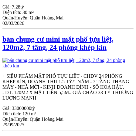
Giá:
7.28tỷ
Diện tích:
30 m²
Quận/Huyện:
Quận Hoàng Mai
02/03/2026
bán chung cư mini mặt phố tựu liệt,
120m2, 7 tầng, 24 phòng khép kín
+ SIÊU PHẨM MẶT PHỐ TỰU LIỆT - CHDV 24 PHÒNG
KHÉP KÍN, DOANH THU 1.5 TỶ/1 NĂM - 7 TẦNG THANG
MÁY - NHÀ MỚI - KINH DOANH ĐỈNH - SỔ HOA HẬU.
- DT: 120M2 X MẶT TIỀN 5,5M...GIÁ CHÀO 33 TỶ THƯƠNG
LƯỢNG MẠNH.
Giá:
33000000tỷ
Diện tích:
120 m²
Quận/Huyện:
Quận Hoàng Mai
29/09/2025