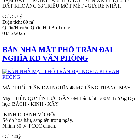
SẦM UẤT - TRUNG TÂM THỦ ĐÔ - NHÀ XÂY HẾT 2 TỶ
ĐẤT KHOẢNG 33 TRIỆU MỘT MÉT - GIÁ RẺ NHẤT...
Giá:
5.7tỷ
Diện tích:
80 m²
Quận/Huyện:
Quận Hai Bà Trưng
01/12/2025
BÁN NHÀ MẶT PHỐ TRẦN ĐẠI
NGHĨA KD VĂN PHÒNG
MẶT PHỐ TRẦN ĐẠI NGHĨA 48 M7 TẦNG THANG MÁY
MẶT TIÊN QUYỀN LỰC GẦN 6M Bán kính 500M Trường Đại
học BÁCH - KINH - XÂY
KINH DOANH VÔ ĐỐi
Sổ đỏ hoa hậu, sang tên trong ngày.
Nhỉnh 50 tỷ, PCCC chuẩn.
Giá:
50tỷ