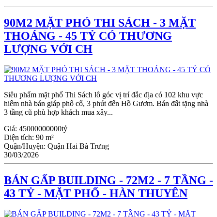
90M2 MẶT PHÓ THI SÁCH - 3 MẶT
THOÁNG - 45 TỶ CÓ THƯƠNG
LƯỢNG VỚI CH
Siêu phẩm mặt phố Thi Sách lô góc vị trí đắc địa có 102 khu vực
hiếm nhà bán giáp phố cổ, 3 phút đến Hồ Gươm. Bán đất tặng nhà
3 tầng cũ phù hợp khách mua xây...
Giá:
45000000000tỷ
Diện tích:
90 m²
Quận/Huyện:
Quận Hai Bà Trưng
30/03/2026
BÁN GẤP BUILDING - 72M2 - 7 TẦNG -
43 TỶ - MẶT PHỐ - HÀN THUYÊN