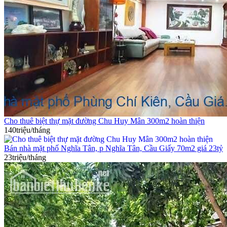
Cho thuê biệt thự mặt đường Chu Huy Mân 300m2 hoàn thiện
140triệu/tháng
Bán nhà mặt phố Nghĩa Tân, p Nghĩa Tân, Cầu Giấy 70m2 giá 23tỷ
23triệu/tháng