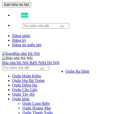
BáN NHà Hà NộI
Đã có
6660
tin được đăng!
Đăng nhập
Đăng ký
Đăng tin miễn phí
Bán nhà Hà Nội
BáN NHà Hà NộI
Quận Ba Đình
Quận Hoàn Kiếm
Quận Hai Bà Trưng
Quận Đống Đa
Quận Cầu Giấy
Quận Tây Hồ
Quận khác
Quận Long Biên
Quận Hoàng Mai
Quận Thanh Xuân