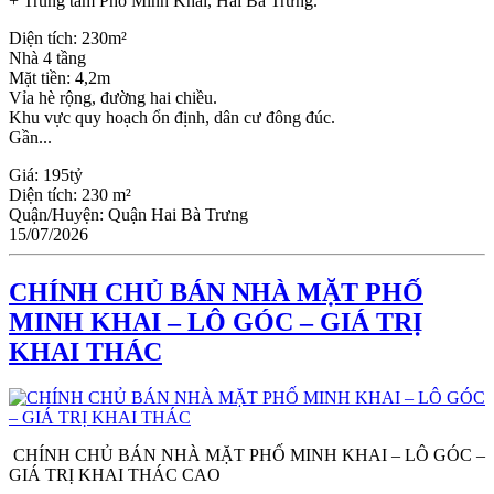
+ Trung tâm Phố Minh Khai, Hai Bà Trưng.
Diện tích: 230m²
Nhà 4 tầng
Mặt tiền: 4,2m
Vỉa hè rộng, đường hai chiều.
Khu vực quy hoạch ổn định, dân cư đông đúc.
Gần...
Giá:
195tỷ
Diện tích:
230 m²
Quận/Huyện:
Quận Hai Bà Trưng
15/07/2026
CHÍNH CHỦ BÁN NHÀ MẶT PHỐ
MINH KHAI – LÔ GÓC – GIÁ TRỊ
KHAI THÁC
CHÍNH CHỦ BÁN NHÀ MẶT PHỐ MINH KHAI – LÔ GÓC –
GIÁ TRỊ KHAI THÁC CAO