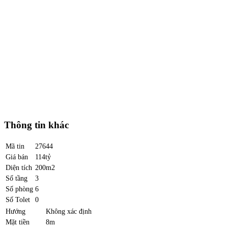
Thông tin khác
Mã tin
27644
Giá bán
114tỷ
Diện tích
200m2
Số tầng
3
Số phòng
6
Số Tolet
0
Hướng
Không xác định
Mặt tiền
8m