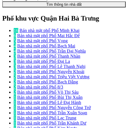
Tìm thông tin nhà đất
Phố khu vực Quận Hai Bà Trưng
16
Bán nhà mặt phố Phố Minh Khai
6
Bán nhà mặt phố Phố Mai Hắc Đế
5
Bán nhà mặt phố Phố Vọng
4
Bán nhà mặt phố Phố Bạch Mai
4
Bán nhà mặt phố Phố Trần Đại Nghĩa
3
Bán nhà mặt phố Phố Thanh Nhàn
3
Bán nhà mặt phố Phố Đại La
3
Bán nhà mặt phố Phố Lê Thanh Nghị
2
Bán nhà mặt phố Phố Nguyễn Khoái
2
Bán nhà mặt phố Phố Triệu Việt Vương
2
Bán nhà mặt phố Phố Bạch Đằng
2
Bán nhà mặt phố Phố 8/3
2
Bán nhà mặt phố Phố Võ Thị Sáu
1
Bán nhà mặt phố Phố Bùi Thị Xuân
1
Bán nhà mặt phố Phố Lê Đại Hành
1
Bán nhà mặt phố Phố Nguyễn Công Trứ
1
Bán nhà mặt phố Phố Trần Xuân Soạn
1
Bán nhà mặt phố Phố Lạc Trung
1
Bán nhà mặt phố Phố Trần Khánh Dư