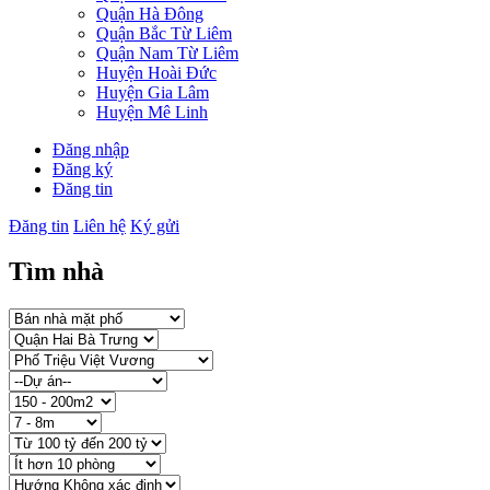
Quận Hà Đông
Quận Bắc Từ Liêm
Quận Nam Từ Liêm
Huyện Hoài Đức
Huyện Gia Lâm
Huyện Mê Linh
Đăng nhập
Đăng ký
Đăng tin
Đăng tin
Liên hệ
Ký gửi
Tìm nhà