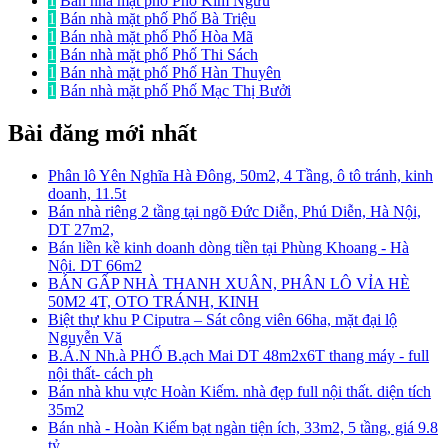
1
Bán nhà mặt phố Phố Kim Ngưu
1
Bán nhà mặt phố Phố Bà Triệu
1
Bán nhà mặt phố Phố Hòa Mã
1
Bán nhà mặt phố Phố Thi Sách
1
Bán nhà mặt phố Phố Hàn Thuyên
1
Bán nhà mặt phố Phố Mạc Thị Bưởi
Bài đăng mới nhất
Phân lô Yên Nghĩa Hà Đông, 50m2, 4 Tầng, ô tô tránh, kinh
doanh, 11.5t
Bán nhà riêng 2 tầng tại ngõ Đức Diễn, Phú Diễn, Hà Nội,
DT 27m2,
Bán liền kề kinh doanh dòng tiền tại Phùng Khoang - Hà
Nội. DT 66m2
BÁN GẤP NHÀ THANH XUÂN, PHÂN LÔ VỈA HÈ
50M2 4T, OTO TRÁNH, KINH
Biệt thự khu P Ciputra – Sát công viên 66ha, mặt đại lộ
Nguyễn Vă
B.Á.N Nh.à PHỐ B.ạch Mai DT 48m2x6T thang máy - full
nội thất- cách ph
Bán nhà khu vực Hoàn Kiếm. nhà đẹp full nội thất. diện tích
35m2
Bán nhà - Hoàn Kiếm bạt ngàn tiện ích, 33m2, 5 tầng, giá 9.8
tỷ