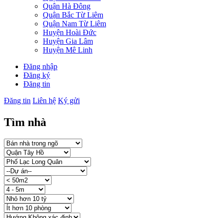
Quận Hà Đông
Quận Bắc Từ Liêm
Quận Nam Từ Liêm
Huyện Hoài Đức
Huyện Gia Lâm
Huyện Mê Linh
Đăng nhập
Đăng ký
Đăng tin
Đăng tin
Liên hệ
Ký gửi
Tìm nhà