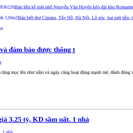
Bán liền kề mặt phố Nguyễn Văn Huyên kéo dài khu Romanti
Bán biệt thự Ciputra, Tây Hồ, Hà Nội, Lô góc, hai mặt tiền,
 và đảm bảo được thông t
t cũng mọc lên như nấm và ngày càng hoạt động mạnh mẽ, đánh đúng vào
á 3.25 tỷ, KD sầm uất. 1 nhà