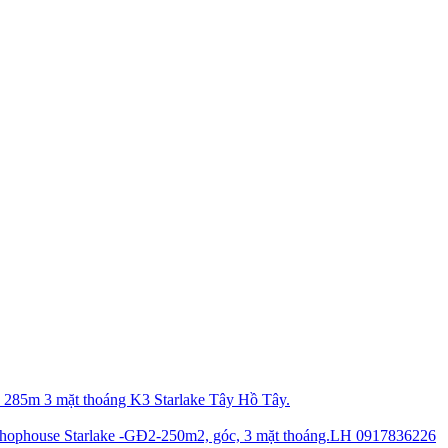
 285m 3 mặt thoáng K3 Starlake Tây Hồ Tây.
hophouse Starlake -GĐ2-250m2, góc, 3 mặt thoáng.LH 0917836226