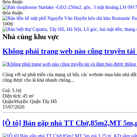
thỏa thuận
thỏa thuận
100tỷ
Nhà cùng khu vực
Không phải trang web nào cũng truyền tải
Cùng với sự phát triển của mạng xã hội, các website mua bán nhà đấ
cũng được cho là khá nhanh chóng...
Giá:
5.1tỷ
Diện tích:
45 m²
Quận/Huyện:
Quận Tây Hồ
15/07/2026
[Ô tô] Bán gấp nhà TT Chờ,85m2,MT 5m,gi