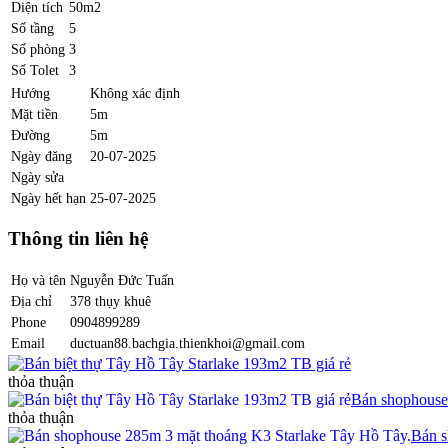
Diện tích
50m2
Số tầng
5
Số phòng
3
Số Tolet
3
Hướng
Không xác định
Mặt tiền
5m
Đường
5m
Ngày đăng
20-07-2025
Ngày sửa
Ngày hết hạn
25-07-2025
Thông tin liên hệ
Họ và tên
Nguyễn Đức Tuấn
Địa chỉ
378 thụy khuê
Phone
0904899289
Email
ductuan88.bachgia.thienkhoi@gmail.com
Bán biệt thự Tây Hồ Tây Starlake 193m2 TB giá rẻ
thỏa thuận
Bán shophouse
thỏa thuận
Bán s