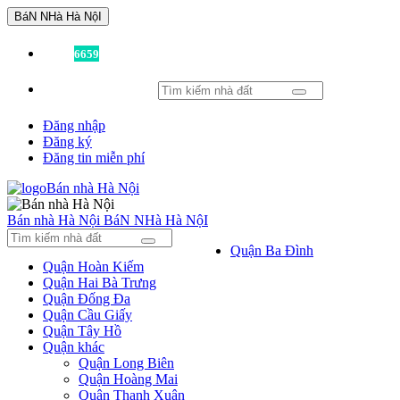
BáN NHà Hà NộI
Đã có
6659
tin được đăng!
Đăng nhập
Đăng ký
Đăng tin miễn phí
Bán nhà Hà Nội
BáN NHà Hà NộI
Quận Ba Đình
Quận Hoàn Kiếm
Quận Hai Bà Trưng
Quận Đống Đa
Quận Cầu Giấy
Quận Tây Hồ
Quận khác
Quận Long Biên
Quận Hoàng Mai
Quận Thanh Xuân