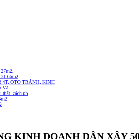
T 27m2,
. DT 66m2
 4T, OTO TRÁNH, KINH
ễn Vă
thất- cách ph
35m2
tỷ
 KINH DOANH DÂN XÂY 50/5