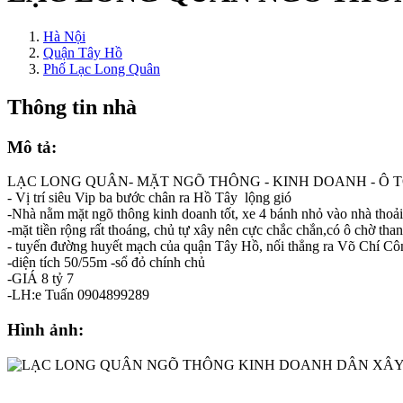
Hà Nội
Quận Tây Hồ
Phố Lạc Long Quân
Thông tin nhà
Mô tả:
LẠC LONG QUÂN- MẶT NGÕ THÔNG - KINH DOANH - Ô T
- Vị trí siêu Vip ba bước chân ra Hồ Tây lộng gió
-Nhà nằm mặt ngõ thông kinh doanh tốt, xe 4 bánh nhỏ vào nhà thoải 
-mặt tiền rộng rất thoáng, chủ tự xây nên cực chắc chắn,có ô chờ th
- tuyến đường huyết mạch của quận Tây Hồ, nối thẳng ra Võ Chí Cô
-diện tích 50/55m -sổ đỏ chính chủ
-GIÁ 8 tỷ 7
-LH:e Tuấn 0904899289
Hình ảnh: