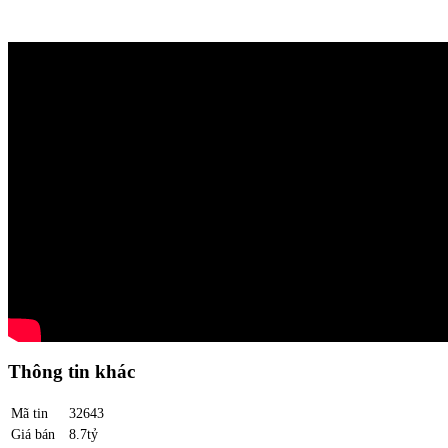
Thông tin khác
Mã tin
32643
Giá bán
8.7tỷ