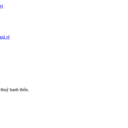
tỷ
iá rẻ
ỷ hanh thôn.