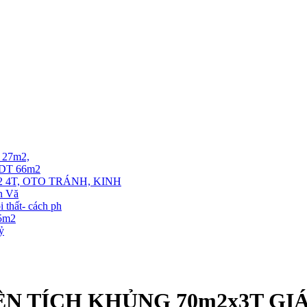
T 27m2,
. DT 66m2
 4T, OTO TRÁNH, KINH
ễn Vă
thất- cách ph
35m2
tỷ
N TÍCH KHỦNG 70m2x3T GIÁ