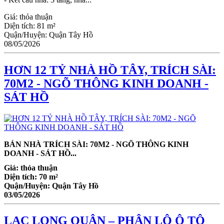
Giá:
thỏa thuận
Diện tích:
81 m²
Quận/Huyện:
Quận Tây Hồ
08/05/2026
HƠN 12 TỶ NHÀ HỒ TÂY, TRÍCH SÀI:
70M2 - NGÕ THÔNG KINH DOANH -
SÁT HỒ
BÁN NHÀ TRÍCH SÀI: 70M2 - NGÕ THÔNG KINH
DOANH - SÁT HỒ...
Giá:
thỏa thuận
Diện tích:
70 m²
Quận/Huyện:
Quận Tây Hồ
03/05/2026
LẠC LONG QUÂN – PHÂN LÔ Ô TÔ