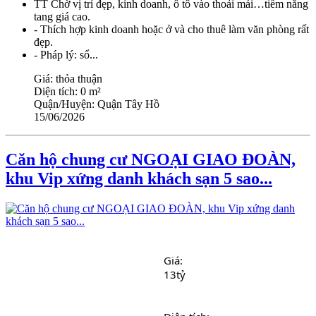
TT Chờ vị trí đẹp, kinh doanh, ô tô vào thoải mái…tiềm năng
tang giá cao.
- Thích hợp kinh doanh hoặc ở và cho thuê làm văn phòng rất
đẹp.
- Pháp lý: sổ...
Giá:
thỏa thuận
Diện tích:
0 m²
Quận/Huyện:
Quận Tây Hồ
15/06/2026
Căn hộ chung cư NGOẠI GIAO ĐOÀN,
khu Vip xứng danh khách sạn 5 sao...
Giá: 
13tỷ