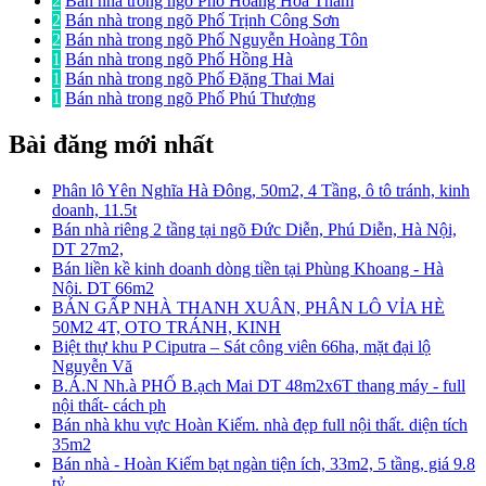
2
Bán nhà trong ngõ Phố Hoàng Hoa Thám
2
Bán nhà trong ngõ Phố Trịnh Công Sơn
2
Bán nhà trong ngõ Phố Nguyễn Hoàng Tôn
1
Bán nhà trong ngõ Phố Hồng Hà
1
Bán nhà trong ngõ Phố Đặng Thai Mai
1
Bán nhà trong ngõ Phố Phú Thượng
Bài đăng mới nhất
Phân lô Yên Nghĩa Hà Đông, 50m2, 4 Tầng, ô tô tránh, kinh
doanh, 11.5t
Bán nhà riêng 2 tầng tại ngõ Đức Diễn, Phú Diễn, Hà Nội,
DT 27m2,
Bán liền kề kinh doanh dòng tiền tại Phùng Khoang - Hà
Nội. DT 66m2
BÁN GẤP NHÀ THANH XUÂN, PHÂN LÔ VỈA HÈ
50M2 4T, OTO TRÁNH, KINH
Biệt thự khu P Ciputra – Sát công viên 66ha, mặt đại lộ
Nguyễn Vă
B.Á.N Nh.à PHỐ B.ạch Mai DT 48m2x6T thang máy - full
nội thất- cách ph
Bán nhà khu vực Hoàn Kiếm. nhà đẹp full nội thất. diện tích
35m2
Bán nhà - Hoàn Kiếm bạt ngàn tiện ích, 33m2, 5 tầng, giá 9.8
tỷ