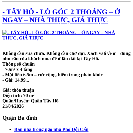
- TÂY HỒ - LÔ GÓC 2 THOÁNG – Ở
NGAY – NHÀ THỰC, GIÁ THỰC
Không cần sửa chữa. Không cần chờ đợi. Xách vali về ở – đúng
nhu cầu của khách mua để ở lâu dài tại Tây Hồ.
Thông số chuẩn
- 70m² x 4 tầng
- Mặt tiền 6.5m – cực rộng, hiếm trong phân khúc
- Giá: 14.99...
Giá:
thỏa thuận
Diện tích:
70 m²
Quận/Huyện:
Quận Tây Hồ
21/04/2026
Quận Ba đình
Bán nhà trong ngõ nhà Phố Đội Cấn