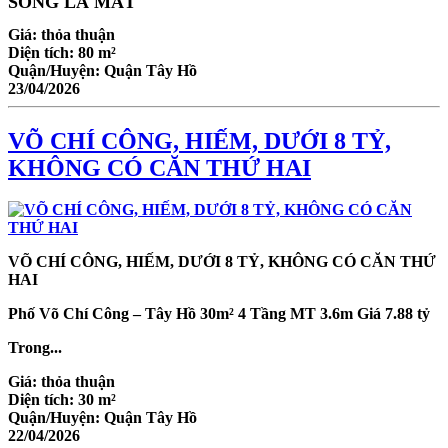
SÓNG LÀ MẤT
Giá:
thỏa thuận
Diện tích:
80 m²
Quận/Huyện:
Quận Tây Hồ
23/04/2026
VÕ CHÍ CÔNG, HIẾM, DƯỚI 8 TỶ,
KHÔNG CÓ CĂN THỨ HAI
VÕ CHÍ CÔNG, HIẾM, DƯỚI 8 TỶ, KHÔNG CÓ CĂN THỨ
HAI
Phố Võ Chí Công – Tây Hồ 30m² 4 Tầng MT 3.6m Giá 7.88 tỷ
Trong...
Giá:
thỏa thuận
Diện tích:
30 m²
Quận/Huyện:
Quận Tây Hồ
22/04/2026