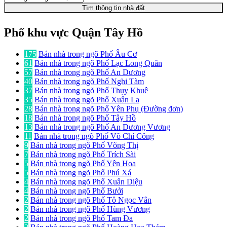
Tìm thông tin nhà đất
Phố khu vực Quận Tây Hồ
175
Bán nhà trong ngõ Phố Âu Cơ
61
Bán nhà trong ngõ Phố Lạc Long Quân
57
Bán nhà trong ngõ Phố An Dương
40
Bán nhà trong ngõ Phố Nghi Tàm
37
Bán nhà trong ngõ Phố Thụy Khuê
35
Bán nhà trong ngõ Phố Xuân La
28
Bán nhà trong ngõ Phố Yên Phụ (Đường đơn)
18
Bán nhà trong ngõ Phố Tây Hồ
13
Bán nhà trong ngõ Phố An Dương Vương
11
Bán nhà trong ngõ Phố Võ Chí Công
9
Bán nhà trong ngõ Phố Võng Thị
7
Bán nhà trong ngõ Phố Trích Sài
5
Bán nhà trong ngõ Phố Yên Hoa
5
Bán nhà trong ngõ Phố Phú Xá
4
Bán nhà trong ngõ Phố Xuân Diệu
4
Bán nhà trong ngõ Phố Bưởi
2
Bán nhà trong ngõ Phố Tô Ngọc Vân
2
Bán nhà trong ngõ Phố Hùng Vương
2
Bán nhà trong ngõ Phố Tam Đa