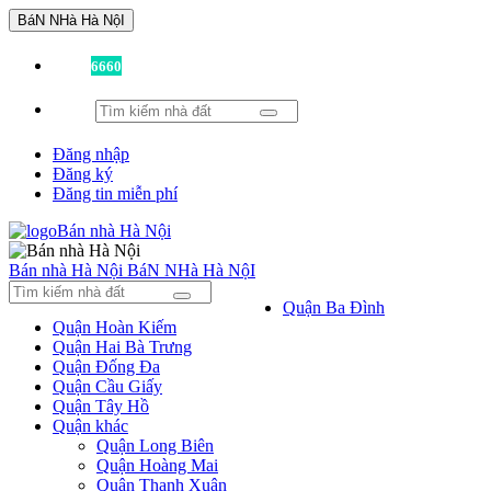
BáN NHà Hà NộI
Đã có
6660
tin được đăng!
Đăng nhập
Đăng ký
Đăng tin miễn phí
Bán nhà Hà Nội
BáN NHà Hà NộI
Quận Ba Đình
Quận Hoàn Kiếm
Quận Hai Bà Trưng
Quận Đống Đa
Quận Cầu Giấy
Quận Tây Hồ
Quận khác
Quận Long Biên
Quận Hoàng Mai
Quận Thanh Xuân