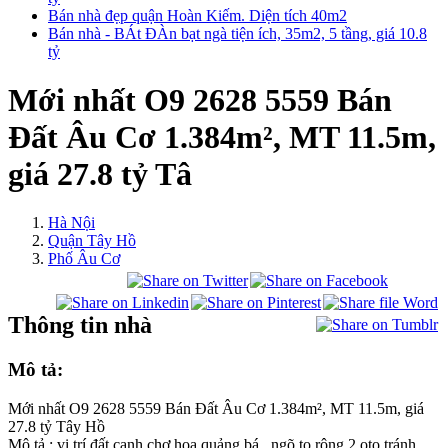
Bán nhà đẹp quận Hoàn Kiếm. Diện tích 40m2
Bán nhà - BÁt ĐÀn bạt ngà tiện ích, 35m2, 5 tầng, giá 10.8
tỷ
Mới nhất O9 2628 5559 Bán
Đất Âu Cơ 1.384m², MT 11.5m,
giá 27.8 tỷ Tâ
Hà Nội
Quận Tây Hồ
Phố Âu Cơ
Thông tin nhà
Mô tả:
Mới nhất O9 2628 5559 Bán Đất Âu Cơ 1.384m², MT 11.5m, giá
27.8 tỷ Tây Hồ
Mô tả : vị trí đất cạnh chợ hoa quảng bá , ngõ to rộng 2 oto tránh