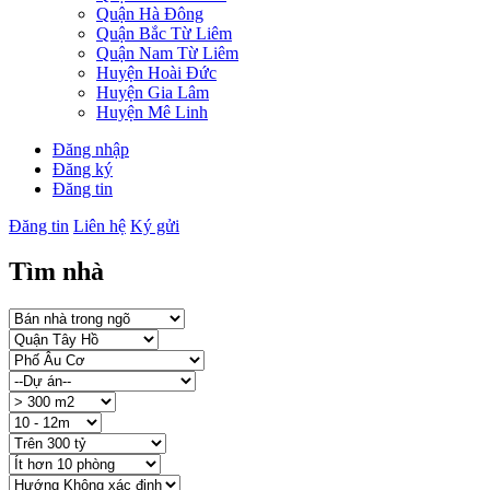
Quận Hà Đông
Quận Bắc Từ Liêm
Quận Nam Từ Liêm
Huyện Hoài Đức
Huyện Gia Lâm
Huyện Mê Linh
Đăng nhập
Đăng ký
Đăng tin
Đăng tin
Liên hệ
Ký gửi
Tìm nhà