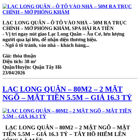
LẠC LONG QUÂN – Ô TÔ VÀO NHÀ – 50M RA TRỤC
CHÍNH – MỞ PHÒNG KHÁM, SPA HÁI RA TIỀN
- Vị trí ngay nút giao Lạc Long Quân – Âu Cơ, lưu lượng
người qua lại lớn, dễ nhận diện thương hiệu.
- Ngõ ô tô tránh, vào nhà – khách hàng...
Giá:
thỏa thuận
Diện tích:
38 m²
Quận/Huyện:
Quận Tây Hồ
23/04/2026
LẠC LONG QUÂN – 80M2 – 2 MẶT
NGÕ – MẶT TIỀN 5.5M – GIÁ 16.3 TỶ
LẠC LONG QUÂN – 80M2 – 2 MẶT NGÕ – MẶT
TIỀN 5.5M – GIÁ 16.3 TỶ – TÂY HỒ HIẾM LÊN