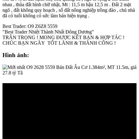
nhau , thủa đất hình chữ nhật, Mt : 11,5 m hậu 12,5 m . Đất 2 mặt
ngõ , đất không quy hoạch , sổ đất nông nghiệp trồng đào , chủ nhà
đã có tuổi không có sức làm bán hiện trạng .
Best Trader: O9 Z6Z8 5559
"Best Trader Nhiệt Thành Nhất Đông Dương"
TRÂN TRỌNG ! MONG ĐƯỢC KẾT BẠN & HỢP TÁC !
CHÚC BẠN NGÀY TỐT LÀNH & THÀNH CÔNG !
Hình ảnh: