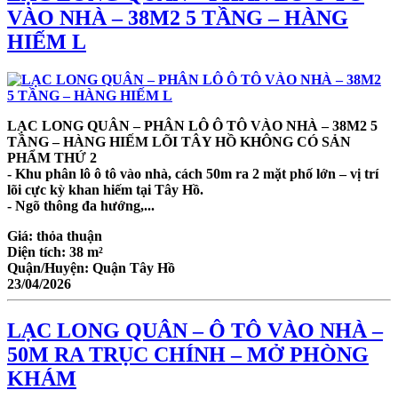
VÀO NHÀ – 38M2 5 TẦNG – HÀNG
HIẾM L
LẠC LONG QUÂN – PHÂN LÔ Ô TÔ VÀO NHÀ – 38M2 5
TẦNG – HÀNG HIẾM LÕI TÂY HỒ KHÔNG CÓ SẢN
PHẨM THỨ 2
- Khu phân lô ô tô vào nhà, cách 50m ra 2 mặt phố lớn – vị trí
lõi cực kỳ khan hiếm tại Tây Hồ.
- Ngõ thông đa hướng,...
Giá:
thỏa thuận
Diện tích:
38 m²
Quận/Huyện:
Quận Tây Hồ
23/04/2026
LẠC LONG QUÂN – Ô TÔ VÀO NHÀ –
50M RA TRỤC CHÍNH – MỞ PHÒNG
KHÁM