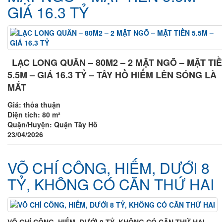
GIÁ 16.3 TỶ
LẠC LONG QUÂN – 80M2 – 2 MẶT NGÕ – MẶT TI
5.5M – GIÁ 16.3 TỶ – TÂY HỒ HIẾM LÊN SÓNG LÀ
MẤT
Giá:
thỏa thuận
Diện tích:
80 m²
Quận/Huyện:
Quận Tây Hồ
23/04/2026
VÕ CHÍ CÔNG, HIẾM, DƯỚI 8
TỶ, KHÔNG CÓ CĂN THỨ HAI