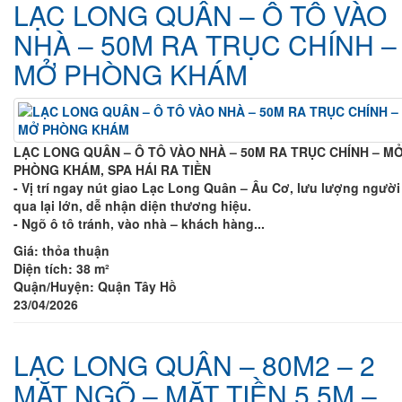
LẠC LONG QUÂN – Ô TÔ VÀO
NHÀ – 50M RA TRỤC CHÍNH –
MỞ PHÒNG KHÁM
LẠC LONG QUÂN – Ô TÔ VÀO NHÀ – 50M RA TRỤC CHÍNH – M
PHÒNG KHÁM, SPA HÁI RA TIỀN
- Vị trí ngay nút giao Lạc Long Quân – Âu Cơ, lưu lượng người
qua lại lớn, dễ nhận diện thương hiệu.
- Ngõ ô tô tránh, vào nhà – khách hàng...
Giá:
thỏa thuận
Diện tích:
38 m²
Quận/Huyện:
Quận Tây Hồ
23/04/2026
LẠC LONG QUÂN – 80M2 – 2
MẶT NGÕ – MẶT TIỀN 5.5M –