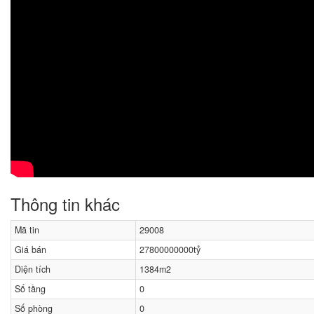
Thông tin khác
Mã tin
29008
Giá bán
27800000000tỷ
Diện tích
1384m2
Số tầng
0
Số phòng
0