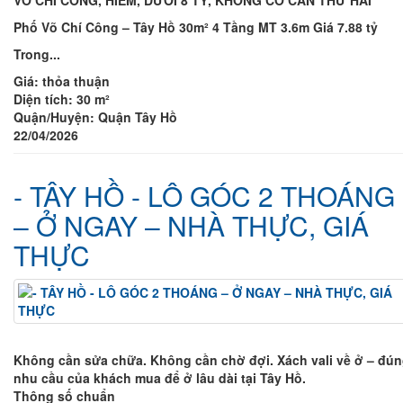
VÕ CHÍ CÔNG, HIẾM, DƯỚI 8 TỶ, KHÔNG CÓ CĂN THỨ HAI
Phố Võ Chí Công – Tây Hồ 30m² 4 Tầng MT 3.6m Giá 7.88 tỷ
Trong...
Giá:
thỏa thuận
Diện tích:
30 m²
Quận/Huyện:
Quận Tây Hồ
22/04/2026
- TÂY HỒ - LÔ GÓC 2 THOÁNG
– Ở NGAY – NHÀ THỰC, GIÁ
THỰC
Không cần sửa chữa. Không cần chờ đợi. Xách vali về ở – đú
nhu cầu của khách mua để ở lâu dài tại Tây Hồ.
Thông số chuẩn