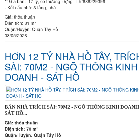
** Giá bán: 17 tỷ, có thương lượng Lh*888229396
- Kết cấu nhà: 3 tầng, nhà...
Giá:
thỏa thuận
Diện tích:
81 m²
Quận/Huyện:
Quận Tây Hồ
08/05/2026
HƠN 12 TỶ NHÀ HỒ TÂY, TRÍC
SÀI: 70M2 - NGÕ THÔNG KINH
DOANH - SÁT HỒ
BÁN NHÀ TRÍCH SÀI: 70M2 - NGÕ THÔNG KINH DOANH 
SÁT HỒ...
Giá:
thỏa thuận
Diện tích:
70 m²
Quận/Huyện:
Quận Tây Hồ