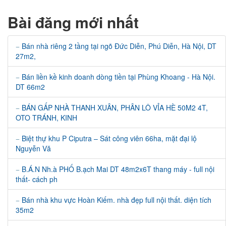
Bài đăng mới nhất
Bán nhà riêng 2 tầng tại ngõ Đức Diễn, Phú Diễn, Hà Nội, DT
27m2,
Bán liền kề kinh doanh dòng tiền tại Phùng Khoang - Hà Nội.
DT 66m2
BÁN GẤP NHÀ THANH XUÂN, PHÂN LÔ VỈA HÈ 50M2 4T,
OTO TRÁNH, KINH
Biệt thự khu P Ciputra – Sát công viên 66ha, mặt đại lộ
Nguyễn Vă
B.Á.N Nh.à PHỐ B.ạch Mai DT 48m2x6T thang máy - full nội
thất- cách ph
Bán nhà khu vực Hoàn Kiếm. nhà đẹp full nội thất. diện tích
35m2