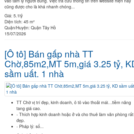
vào tâm lý người dùng. Việc tra cứu thông tin trên website hiện nay
cũng được cho là khá nhanh chóng...
Giá:
5.1tỷ
Diện tích:
45 m²
Quận/Huyện:
Quận Tây Hồ
15/07/2026
[Ô tô] Bán gấp nhà TT
Chờ,85m2,MT 5m,giá 3.25 tỷ, K
sầm uất. 1 nhà
TT Chờ vị trí đẹp, kinh doanh, ô tô vào thoải mái…tiềm năng
tang giá cao.
- Thích hợp kinh doanh hoặc ở và cho thuê làm văn phòng rất
đẹp.
- Pháp lý: sổ...