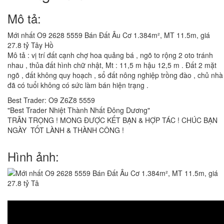
Mô tả:
Mới nhất O9 2628 5559 Bán Đất Âu Cơ 1.384m², MT 11.5m, giá
27.8 tỷ Tây Hồ
Mô tả : vị trí đất cạnh chợ hoa quảng bá , ngõ to rộng 2 oto tránh
nhau , thủa đất hình chữ nhật, Mt : 11,5 m hậu 12,5 m . Đất 2 mặt
ngõ , đất không quy hoạch , sổ đất nông nghiệp trồng đào , chủ nhà
đã có tuổi không có sức làm bán hiện trạng .
Best Trader: O9 Z6Z8 5559
"Best Trader Nhiệt Thành Nhất Đông Dương"
TRÂN TRỌNG ! MONG ĐƯỢC KẾT BẠN & HỢP TÁC ! CHÚC BẠN
NGÀY TỐT LÀNH & THÀNH CÔNG !
Hình ảnh: