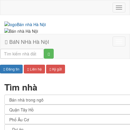
BáN
NHà
Hà
NộI
BáN NHà Hà NộI
Bán
nhà
Hà
Nội
Đăng tin
Liên hệ
Ký gửi
Tìm nhà