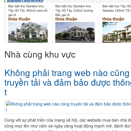
Bán biệt thự Starlake khu
Bán biệt thự Starlake khu
Bán biệt thự Tây H
Tây Hồ Tây 350m2 view hồ
Tây Hồ Tây 215m2 hướng
Starlake 193m2 TB g
giá rẻ
Bắc giá rẻ
thỏa thuận
thỏa thuận
thỏa thuận
Nhà cùng khu vực
Không phải trang web nào cũng
truyền tải và đảm bảo được thô
t
Cùng với sự phát triển của mạng xã hội, các website mua bán nhà đ
cũng mọc lên như nấm và ngày càng hoạt động mạnh mẽ, đánh đú