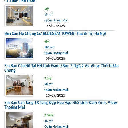
CT3 Bắc Linh Đàm
5tỷ
68 m²
Quận Hoàng Mai
22/09/2025
Bán Căn Hộ Chung Cư BLUEGEM TOWER, Thanh Trì, Hà Nội
6tỷ
100 m²
Quận Hoàng Mai
06/08/2025
Em Bán Căn Hộ Tại HH Linh Đàm 58m. 2 Ngủ 2 Vs. View Chếch Sân
Chung
2.5tỷ
58 m²
Quận Hoàng Mai
23/07/2025
Em Bán Căn Tầng 1X Tầng Đẹp Hoa Hậu Hh3 Linh Đàm 46m, View
Thoáng Mát
2.09tỷ
46 m²
Quận Hoàng Mai