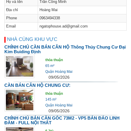
Họ và tên
Trần Công Minh
Địa chỉ
Hoàng Mai
Phone
0963494338
Email
ngatophouse.ad@gmail.com
NHÀ CÙNG KHU VỰC
CHÍNH CHỦ CẦN BÁN CĂN HỘ Thông Thủy Chung Cư Đại
Kim Buiding Định
thỏa thuận
65 m²
Quận Hoàng Mai
09/05/2026
CẦN BÁN CĂN HỘ CHUNG CƯ:
thỏa thuận
145 m²
Quận Hoàng Mai
09/05/2026
CHÍNH CHỦ BÁN CĂN GÓC 73M2 - VP5 BÁN ĐẢO LINH
ĐÀM - FULL NỘI THẤT