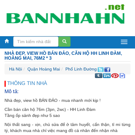
Bán
NHÀ ĐẸP, VIEW HỒ BÁN ĐẢO, CĂN HỘ HH LINH ĐÀM,
nhà
HOÀNG MAI, 76M2 * 3
Hà
Hà Nội
Quận Hoàng Mai
Phố Linh Đường
Nội
THÔNG TIN NHÀ
Mô tả:
Nhà đẹp, view hồ BÁN ĐẢO - mua nhanh mới kịp !
Cần bán căn hộ 76m (3pn, 2wc) - HH Linh Đàm
Tầng ốp sảnh đẹp như 5 sao
Nội thất sang - xịn, chủ sửa để ở tâm huyết, cẩn thận, tỉ mi từng
tý, khách mua nhà chỉ việc mang đồ cá nhân đến nhận nhà