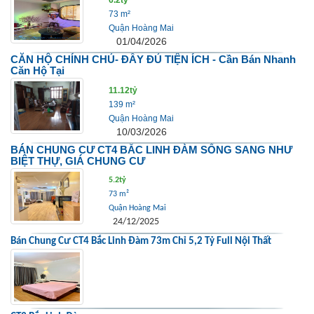
6.2tỷ
73 m²
Quận Hoàng Mai
01/04/2026
CĂN HỘ CHÍNH CHỦ- ĐẦY ĐỦ TIỆN ÍCH - Cần Bán Nhanh
Căn Hộ Tại
11.12tỷ
139 m²
Quận Hoàng Mai
10/03/2026
BÁN CHUNG CƯ CT4 BẮC LINH ĐÀM SỐNG SANG NHƯ
BIỆT THỰ, GIÁ CHUNG CƯ
5.2tỷ
73 m²
Quận Hoàng Mai
24/12/2025
Bán Chung Cư CT4 Bắc Linh Đàm 73m Chỉ 5,2 Tỷ Full Nội Thất