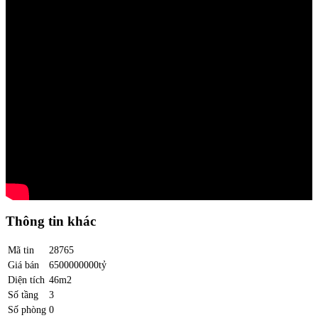
Thông tin khác
Mã tin
28765
Giá bán
6500000000tỷ
Diện tích
46m2
Số tầng
3
Số phòng
0