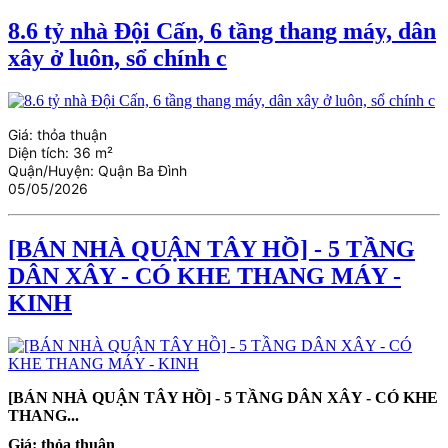
8.6 tỷ nhà Đội Cấn, 6 tầng thang máy, dân
xây ở luôn, sổ chính c
Giá:
thỏa thuận
Diện tích:
36 m²
Quận/Huyện:
Quận Ba Đình
05/05/2026
[BÁN NHÀ QUẬN TÂY HỒ] - 5 TẦNG
DÂN XÂY - CÓ KHE THANG MÁY -
KINH
[BÁN NHÀ QUẬN TÂY HỒ] - 5 TẦNG DÂN XÂY - CÓ KHE
THANG...
Giá:
thỏa thuận