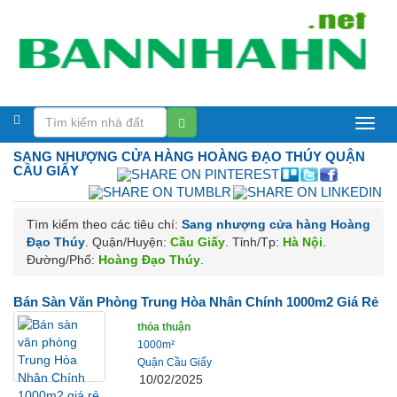
BáN
SANG NHƯỢNG CỬA HÀNG
HOÀNG ĐẠO THÚY QUẬN
NHà
CẦU GIẤY
Hà
Tìm kiếm theo các tiêu chí:
Sang nhượng cửa hàng Hoàng
NộI
Đạo Thúy
. Quận/Huyện:
Cầu Giấy
. Tỉnh/Tp:
Hà Nội
.
Đường/Phố:
Hoàng Đạo Thúy
.
Bán Sàn Văn Phòng Trung Hòa Nhân Chính 1000m2 Giá Rẻ
thỏa thuận
1000m²
Quận Cầu Giấy
10/02/2025