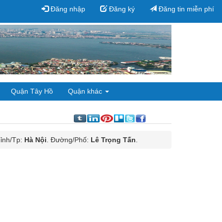
Đăng nhập
Đăng ký
Đăng tin miễn phí
Quận Tây Hồ
Quận khác
Tỉnh/Tp:
Hà Nội
. Đường/Phố:
Lê Trọng Tấn
.