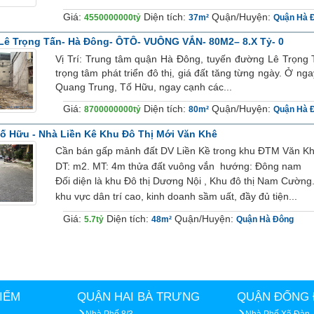
Giá:
Diện tích:
Quận/Huyện:
4550000000tỷ
37m²
Quận Hà 
Lê Trọng Tấn- Hà Đông- ÔTÔ- VUÔNG VẮN- 80M2– 8.x Tỷ- 0
Vị Trí: Trung tâm quận Hà Đông, tuyến đường Lê Trọng T
trọng tâm phát triển đô thị, giá đất tăng từng ngày. Ở nga
Quang Trung, Tố Hữu, ngay cạnh các...
Giá:
Diện tích:
Quận/Huyện:
8700000000tỷ
80m²
Quận Hà 
 Hữu - Nhà Liền Kê Khu Đô Thị Mới Văn Khê
Cần bán gấp mảnh đất DV Liền Kề trong khu ĐTM Văn K
DT: m2. MT: 4m thửa đất vuông vắn hướng: Đông nam
Đối diện là khu Đô thị Dương Nội , Khu đô thị Nam Cường.
khu vực dân trí cao, kinh doanh sầm uất, đầy đủ tiện...
Giá:
Diện tích:
Quận/Huyện:
5.7tỷ
48m²
Quận Hà Đông
IẾM
QUẬN HAI BÀ TRƯNG
QUẬN ĐỐNG 