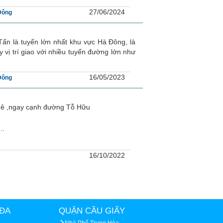
27/06/2024
Đông
ấn là tuyến lớn nhất khu vực Hà Đông, là
y vị trí giao với nhiều tuyến đường lớn như
16/05/2023
Đông
hê ,ngay cạnh đường Tỗ Hữu
..
16/10/2022
ĐA
QUẬN CẦU GIẤY