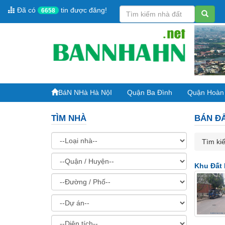
Đã có
tin được đăng!
6658
BáN NHà Hà NộI
Quận Ba Đình
Quận Hoàn
TÌM NHÀ
BÁN Đ
Tìm kiế
Khu Đất