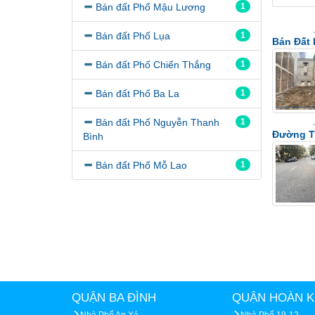
Bán đất Phố Mậu Lương
1
Bán đất Phố Lụa
1
Bán Đất 
Bán đất Phố Chiến Thắng
1
Bán đất Phố Ba La
1
Bán đất Phố Nguyễn Thanh
1
Đường Tố
Bình
Bán đất Phố Mỗ Lao
1
QUẬN BA ĐÌNH
QUẬN HOÀN K