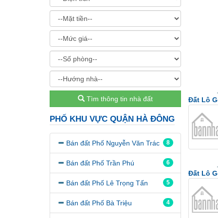
Tìm thông tin nhà đất
Đất Lô G
PHỐ KHU VỰC QUẬN HÀ ĐÔNG
Bán đất Phố Nguyễn Văn Trác
8
Bán đất Phố Trần Phú
6
Đất Lô G
Bán đất Phố Lê Trọng Tấn
5
Bán đất Phố Bà Triệu
4