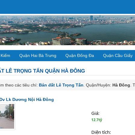
 Kiếm
Quận Hai Bà Trưng
Quận Đống Đa
Quận Cầu Giấy
ẤT
LÊ TRỌNG TẤN QUẬN HÀ ĐÔNG
m theo các tiêu chí:
Bán đất Lê Trọng Tấn
. Quận/Huyện:
Hà Đông
. 
 Dv Lk Dương Nội Hà Đông
Giá:
12.7tỷ
Diện tích: 