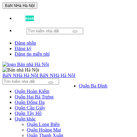
BáN NHà Hà NộI
Đã có
6660
tin được đăng!
Đăng nhập
Đăng ký
Đăng tin miễn phí
BáN NHà Hà NộI
BáN NHà Hà NộI
Quận Ba Đình
Quận Hoàn Kiếm
Quận Hai Bà Trưng
Quận Đống Đa
Quận Cầu Giấy
Quận Tây Hồ
Quận khác
Quận Long Biên
Quận Hoàng Mai
Quận Thanh Xuân