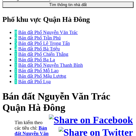
Tìm thông tin nhà đất
Phố khu vực Quận Hà Đông
8
Bán đất Phố Nguyễn Văn Trác
6
Bán đất Phố Trần Phú
5
Bán đất Phố Lê Trọng Tấn
4
Bán đất Phố Bà Triệu
1
Bán đất Phố Chiến Thắng
1
Bán đất Phố Ba La
1
Bán đất Phố Nguyễn Thanh Bình
1
Bán đất Phố Mỗ Lao
1
Bán đất Phố Mậu Lương
1
Bán đất Phố Lụa
Bán đất
Nguyễn Văn Trác
Quận Hà Đông
Tìm kiếm theo
các tiêu chí:
Bán
đất Nguyễn Văn