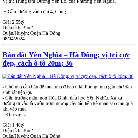
Vị trí: Trung tâm Đường Yên Lộ, của Phường Yên Nghĩa,
+ Gần đường vành đai 4, Công...
Giá:
2.55tỷ
Diện tích:
35m²
Quận/Huyện:
Quận Hà Đông
08/04/2024
Bán đất Yên Nghĩa – Hà Đông; vị trí cực
đẹp, cách ô tô 20m; 36
- Chủ nhà cần bán để mua nhà ở bên Giải Phóng, nhà gần chợ dân
sinh rất tiện lợi.
- Gần trường mầm non Hòa Bình, tiểu học Yên Nghĩa. Xa xa
đường đi vào là vườn ươm những cây táo liền kề nhau sai chĩu quả
khi vào mùa.
- Khu vực...
Giá:
1.48tỷ
Diện tích:
36m²
Quận/Huyện:
Quận Hà Đông