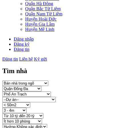
Quận Hà Đông
Quận Bắc Từ Liêm
Quận Nam Từ Liêm
Huyện Hoài Đức
Huyện Gia Lâm
Huyện Mê Linh
Đăng nhập
Đăng ký
Đăng tin
Đăng tin
Liên hệ
Ký gửi
Tìm nhà