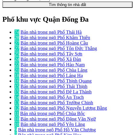
Tìm thông tin nhà đất
Phố khu vực Quận Đống Đa
74
Bán nhà trong ngõ Phố Thái Hà
28
Bán nhà trong ngõ Phố Khâm Thiên
27
Bán nhà trong ngõ Phố Hoàng Cầu
27
Bán nhà trong ngõ Phố Tôn Đức Thắng
25
Bán nhà trong ngõ Phố Tây Sơn
24
Bán nhà trong ngõ Phố Xã Đàn
22
Bán nhà trong ngõ Phố Hào Nam
21
Bán nhà trong ngõ Phố Chùa Láng
18
Bán nhà trong ngõ Phố Láng Hạ
16
Bán nhà trong ngõ Phố Thịnh Quang
15
Bán nhà trong ngõ Phố Thái Thịnh
15
Bán nhà trong ngõ Phố Đê La Thành
14
Bán nhà trong ngõ Phố An Trạch
13
Bán nhà trong ngõ Phố Trường Chinh
12
Bán nhà trong ngõ Phố Nguyễn Lương Bằng
11
Bán nhà trong ngõ Phố Chùa Bộc
10
Bán nhà trong ngõ Phố Đặng Văn Ngữ
10
Bán nhà trong ngõ Phố Yên Lãng
9
Bán nhà trong ngõ Phố Hồ Văn Chương