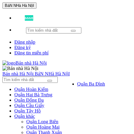
BáN NHà Hà NộI
Đã có
6660
tin được đăng!
Đăng nhập
Đăng ký
Đăng tin miễn phí
Bán nhà Hà Nội
BáN NHà Hà NộI
Quận Ba Đình
Quận Hoàn Kiếm
Quận Hai Bà Trưng
Quận Đống Đa
Quận Cầu Giấy
Quận Tây Hồ
Quận khác
Quận Long Biên
Quận Hoàng Mai
Quận Thanh Xuân