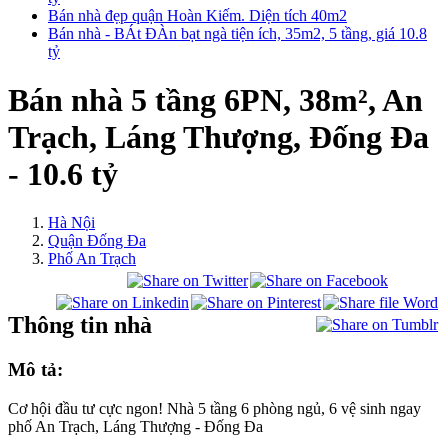
Bán nhà đẹp quận Hoàn Kiếm. Diện tích 40m2
Bán nhà - BÁt ĐÀn bạt ngà tiện ích, 35m2, 5 tầng, giá 10.8
tỷ
Bán nhà 5 tầng 6PN, 38m², An
Trạch, Láng Thượng, Đống Đa
- 10.6 tỷ
Hà Nội
Quận Đống Đa
Phố An Trạch
Thông tin nhà
Mô tả:
Cơ hội đầu tư cực ngon! Nhà 5 tầng 6 phòng ngủ, 6 vệ sinh ngay
phố An Trạch, Láng Thượng - Đống Đa