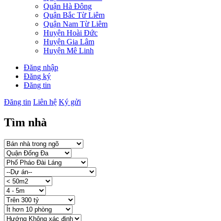
Quận Hà Đông
Quận Bắc Từ Liêm
Quận Nam Từ Liêm
Huyện Hoài Đức
Huyện Gia Lâm
Huyện Mê Linh
Đăng nhập
Đăng ký
Đăng tin
Đăng tin
Liên hệ
Ký gửi
Tìm nhà