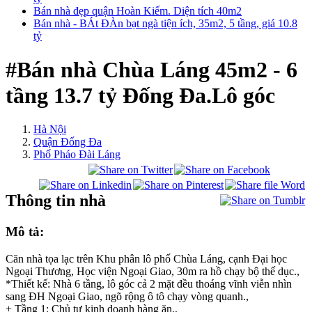
Bán nhà đẹp quận Hoàn Kiếm. Diện tích 40m2
Bán nhà - BÁt ĐÀn bạt ngà tiện ích, 35m2, 5 tầng, giá 10.8
tỷ
#Bán nhà Chùa Láng 45m2 - 6
tầng 13.7 tỷ Đống Đa.Lô góc
Hà Nội
Quận Đống Đa
Phố Pháo Đài Láng
Thông tin nhà
Mô tả:
Căn nhà tọa lạc trên Khu phân lô phố Chùa Láng, cạnh Đại học
Ngoại Thương, Học viện Ngoại Giao, 30m ra hồ chạy bộ thế dục.,
*Thiết kế: Nhà 6 tầng, lô góc cả 2 mặt đều thoáng vĩnh viễn nhìn
sang ĐH Ngoại Giao, ngõ rộng ô tô chạy vòng quanh.,
+ Tầng 1: Chủ tự kinh doanh hàng ăn.,