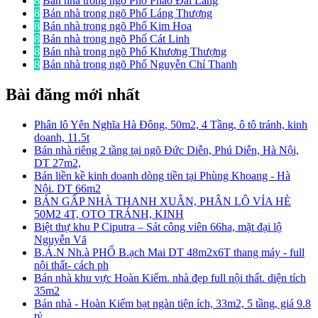
8
Bán nhà trong ngõ Phố Pháo Đài Láng
8
Bán nhà trong ngõ Phố Láng Thượng
8
Bán nhà trong ngõ Phố Kim Hoa
8
Bán nhà trong ngõ Phố Cát Linh
8
Bán nhà trong ngõ Phố Khương Thượng
8
Bán nhà trong ngõ Phố Nguyễn Chí Thanh
Bài đăng mới nhất
Phân lô Yên Nghĩa Hà Đông, 50m2, 4 Tầng, ô tô tránh, kinh
doanh, 11.5t
Bán nhà riêng 2 tầng tại ngõ Đức Diễn, Phú Diễn, Hà Nội,
DT 27m2,
Bán liền kề kinh doanh dòng tiền tại Phùng Khoang - Hà
Nội. DT 66m2
BÁN GẤP NHÀ THANH XUÂN, PHÂN LÔ VỈA HÈ
50M2 4T, OTO TRÁNH, KINH
Biệt thự khu P Ciputra – Sát công viên 66ha, mặt đại lộ
Nguyễn Vă
B.Á.N Nh.à PHỐ B.ạch Mai DT 48m2x6T thang máy - full
nội thất- cách ph
Bán nhà khu vực Hoàn Kiếm. nhà đẹp full nội thất. diện tích
35m2
Bán nhà - Hoàn Kiếm bạt ngàn tiện ích, 33m2, 5 tầng, giá 9.8
tỷ