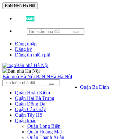
BáN NHà Hà NộI
Đã có
6660
tin được đăng!
Đăng nhập
Đăng ký
Đăng tin miễn phí
Bán nhà Hà Nội
BáN NHà Hà NộI
Quận Ba Đình
Quận Hoàn Kiếm
Quận Hai Bà Trưng
Quận Đống Đa
Quận Cầu Giấy
Quận Tây Hồ
Quận khác
Quận Long Biên
Quận Hoàng Mai
Quận Thanh Xuân