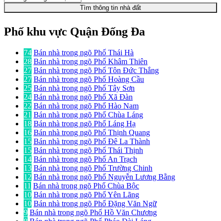
Tìm thông tin nhà đất
Phố khu vực Quận Đống Đa
74
Bán nhà trong ngõ Phố Thái Hà
28
Bán nhà trong ngõ Phố Khâm Thiên
27
Bán nhà trong ngõ Phố Tôn Đức Thắng
27
Bán nhà trong ngõ Phố Hoàng Cầu
25
Bán nhà trong ngõ Phố Tây Sơn
24
Bán nhà trong ngõ Phố Xã Đàn
22
Bán nhà trong ngõ Phố Hào Nam
21
Bán nhà trong ngõ Phố Chùa Láng
18
Bán nhà trong ngõ Phố Láng Hạ
16
Bán nhà trong ngõ Phố Thịnh Quang
15
Bán nhà trong ngõ Phố Đê La Thành
15
Bán nhà trong ngõ Phố Thái Thịnh
14
Bán nhà trong ngõ Phố An Trạch
13
Bán nhà trong ngõ Phố Trường Chinh
12
Bán nhà trong ngõ Phố Nguyễn Lương Bằng
11
Bán nhà trong ngõ Phố Chùa Bộc
10
Bán nhà trong ngõ Phố Yên Lãng
10
Bán nhà trong ngõ Phố Đặng Văn Ngữ
9
Bán nhà trong ngõ Phố Hồ Văn Chương