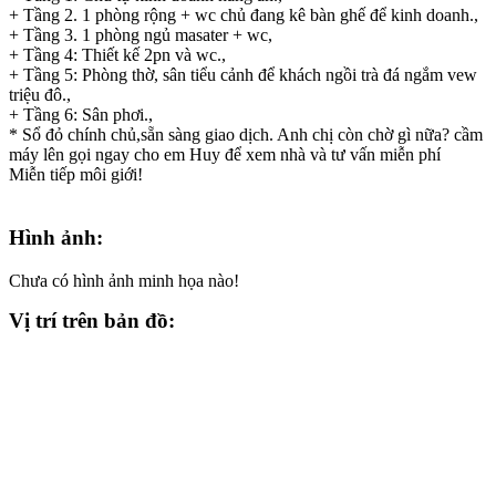
+ Tầng 2. 1 phòng rộng + wc chủ đang kê bàn ghế để kinh doanh.,
+ Tầng 3. 1 phòng ngủ masater + wc,
+ Tầng 4: Thiết kế 2pn và wc.,
+ Tầng 5: Phòng thờ, sân tiểu cảnh để khách ngồi trà đá ngắm vew
triệu đô.,
+ Tầng 6: Sân phơi.,
* Sổ đỏ chính chủ,sẵn sàng giao dịch. Anh chị còn chờ gì nữa? cầm
máy lên gọi ngay cho em Huy để xem nhà và tư vấn miễn phí
Miễn tiếp môi giới!
Hình ảnh:
Chưa có hình ảnh minh họa nào!
Vị trí trên bản đồ: