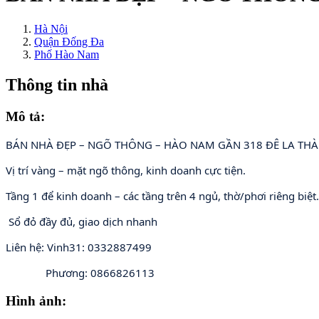
Hà Nội
Quận Đống Đa
Phố Hào Nam
Thông tin nhà
Mô tả:
BÁN NHÀ ĐẸP – NGÕ THÔNG – HÀO NAM GẦN 318 ĐÊ LA THÀNH
Vị trí vàng – mặt ngõ thông, kinh doanh cực tiện. 
Tầng 1 để kinh doanh – các tầng trên 4 ngủ, thờ/phơi riêng biệ
 Sổ đỏ đầy đủ, giao dịch nhanh 
Liên hệ: Vinh31: 0332887499
              Phương: 0866826113
Hình ảnh: