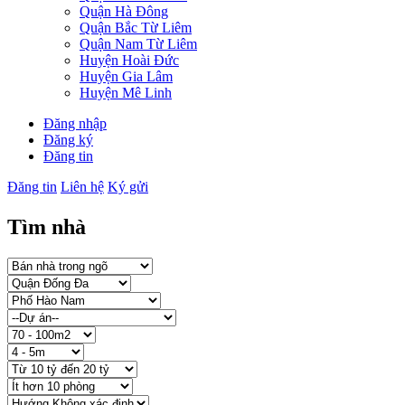
Quận Hà Đông
Quận Bắc Từ Liêm
Quận Nam Từ Liêm
Huyện Hoài Đức
Huyện Gia Lâm
Huyện Mê Linh
Đăng nhập
Đăng ký
Đăng tin
Đăng tin
Liên hệ
Ký gửi
Tìm nhà