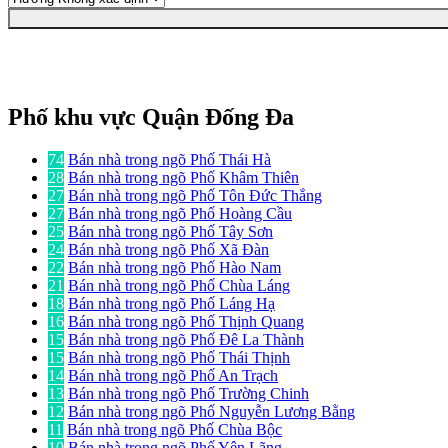
Phố khu vực Quận Đống Đa
74
Bán nhà trong ngõ Phố Thái Hà
28
Bán nhà trong ngõ Phố Khâm Thiên
27
Bán nhà trong ngõ Phố Tôn Đức Thắng
27
Bán nhà trong ngõ Phố Hoàng Cầu
25
Bán nhà trong ngõ Phố Tây Sơn
24
Bán nhà trong ngõ Phố Xã Đàn
22
Bán nhà trong ngõ Phố Hào Nam
21
Bán nhà trong ngõ Phố Chùa Láng
18
Bán nhà trong ngõ Phố Láng Hạ
16
Bán nhà trong ngõ Phố Thịnh Quang
15
Bán nhà trong ngõ Phố Đê La Thành
15
Bán nhà trong ngõ Phố Thái Thịnh
14
Bán nhà trong ngõ Phố An Trạch
13
Bán nhà trong ngõ Phố Trường Chinh
12
Bán nhà trong ngõ Phố Nguyễn Lương Bằng
11
Bán nhà trong ngõ Phố Chùa Bộc
10
Bán nhà trong ngõ Phố Yên Lãng