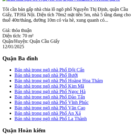
Tôi cần bán gấp nhà chia lô ngõ phố Nguyễn Thị Định, quận Cầu
Giấy, TP.Hà Nội. Diện tích 70m2 mặt tiền 5m, nhà 5 tầng đang cho
thuê 40tr/tháng, đường 10m có vỉa hè, xung quanh có...
Giá:
thỏa thuận
Diện tích:
70 m²
Quận/Huyện:
Quận Cầu Giấy
12/01/2025
Quận Ba đình
Bán nhà trong ngõ nhà Phố Đội Cấn
Bán nhà trong ngõ nhà Phố Bưởi
Bán nhà trong ngõ nhà Phố Hoàng Hoa Thám
Bán nhà trong ngõ nhà Phố Kim Mã
Bán nhà trong ngõ nhà Phố Ngọc Hà
Bán nhà trong ngõ nhà Phố Đào Tấn
Bán nhà trong ngõ nhà Phố Vĩnh Phúc
Bán nhà trong ngõ nhà Phố Văn Cao
Bán nhà trong ngõ nhà Phố An Xá
Bán nhà trong ngõ nhà Phố La Thành
Quận Hoàn kiếm