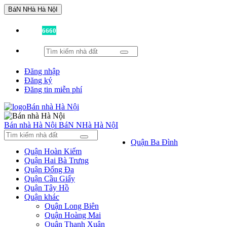
BáN NHà Hà NộI
Đã có
6660
tin được đăng!
Đăng nhập
Đăng ký
Đăng tin miễn phí
Bán nhà Hà Nội
BáN NHà Hà NộI
Quận Ba Đình
Quận Hoàn Kiếm
Quận Hai Bà Trưng
Quận Đống Đa
Quận Cầu Giấy
Quận Tây Hồ
Quận khác
Quận Long Biên
Quận Hoàng Mai
Quận Thanh Xuân