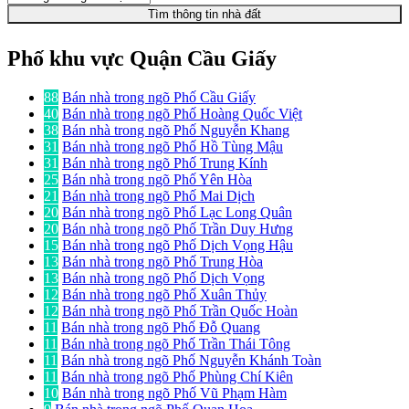
Tìm thông tin nhà đất
Phố khu vực Quận Cầu Giấy
88
Bán nhà trong ngõ Phố Cầu Giấy
40
Bán nhà trong ngõ Phố Hoàng Quốc Việt
38
Bán nhà trong ngõ Phố Nguyễn Khang
31
Bán nhà trong ngõ Phố Hồ Tùng Mậu
31
Bán nhà trong ngõ Phố Trung Kính
25
Bán nhà trong ngõ Phố Yên Hòa
21
Bán nhà trong ngõ Phố Mai Dịch
20
Bán nhà trong ngõ Phố Lạc Long Quân
20
Bán nhà trong ngõ Phố Trần Duy Hưng
15
Bán nhà trong ngõ Phố Dịch Vọng Hậu
13
Bán nhà trong ngõ Phố Trung Hòa
13
Bán nhà trong ngõ Phố Dịch Vọng
12
Bán nhà trong ngõ Phố Xuân Thủy
12
Bán nhà trong ngõ Phố Trần Quốc Hoàn
11
Bán nhà trong ngõ Phố Đỗ Quang
11
Bán nhà trong ngõ Phố Trần Thái Tông
11
Bán nhà trong ngõ Phố Nguyễn Khánh Toàn
11
Bán nhà trong ngõ Phố Phùng Chí Kiên
10
Bán nhà trong ngõ Phố Vũ Phạm Hàm