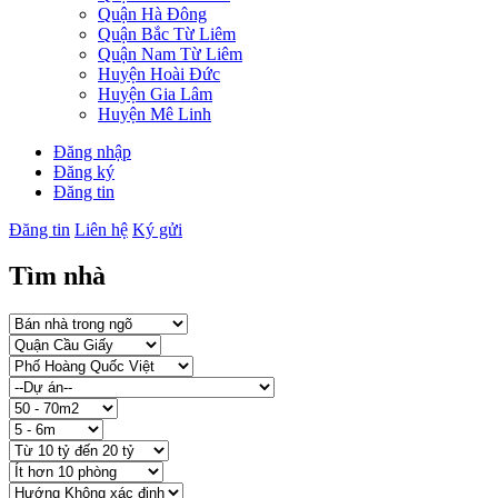
Quận Hà Đông
Quận Bắc Từ Liêm
Quận Nam Từ Liêm
Huyện Hoài Đức
Huyện Gia Lâm
Huyện Mê Linh
Đăng nhập
Đăng ký
Đăng tin
Đăng tin
Liên hệ
Ký gửi
Tìm nhà