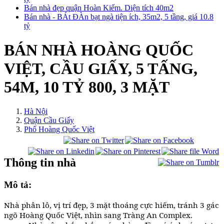
Bán nhà đẹp quận Hoàn Kiếm. Diện tích 40m2
Bán nhà - BÁt ĐÀn bạt ngà tiện ích, 35m2, 5 tầng, giá 10.8
tỷ
BÁN NHÀ HOÀNG QUỐC
VIỆT, CẦU GIẤY, 5 TẤNG,
54M, 10 TỶ 800, 3 MẶT
Hà Nội
Quận Cầu Giấy
Phố Hoàng Quốc Việt
Thông tin nhà
Mô tả:
Nhà phân lô, vị trí đẹp, 3 mặt thoáng cực hiếm, tránh 3 gác
ngõ Hoàng Quốc Việt, nhìn sang Tràng An Complex.