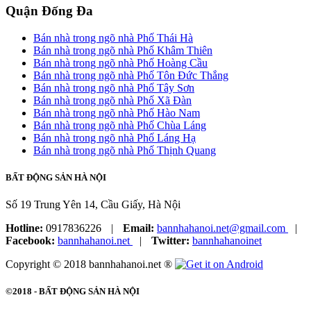
Quận Đống Đa
Bán nhà trong ngõ nhà Phố Thái Hà
Bán nhà trong ngõ nhà Phố Khâm Thiên
Bán nhà trong ngõ nhà Phố Hoàng Cầu
Bán nhà trong ngõ nhà Phố Tôn Đức Thắng
Bán nhà trong ngõ nhà Phố Tây Sơn
Bán nhà trong ngõ nhà Phố Xã Đàn
Bán nhà trong ngõ nhà Phố Hào Nam
Bán nhà trong ngõ nhà Phố Chùa Láng
Bán nhà trong ngõ nhà Phố Láng Hạ
Bán nhà trong ngõ nhà Phố Thịnh Quang
BẤT ĐỘNG SẢN HÀ NỘI
Số 19 Trung Yên 14, Cầu Giấy, Hà Nội
Hotline:
0917836226
|
Email:
bannhahanoi.net@gmail.com
|
Facebook:
bannhahanoi.net
|
Twitter:
bannhahanoinet
Copyright © 2018 bannhahanoi.net ®
©2018 -
BẤT ĐỘNG SẢN HÀ NỘI