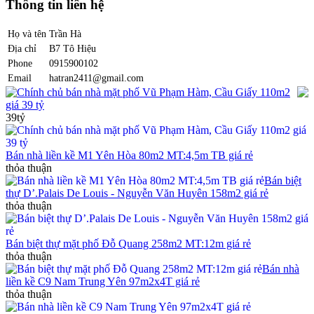
Thông tin liên hệ
Họ và tên
Trần Hà
Địa chỉ
B7 Tô Hiệu
Phone
0915900102
Email
hatran2411@gmail.com
Chính chủ bán nhà mặt phố Vũ Phạm Hàm, Cầu Giấy 110m2
giá 39 tỷ
39tỷ
Bán nhà liền kề M1 Yên Hòa 80m2 MT:4,5m TB giá rẻ
thỏa thuận
Bán biệt
thự D’.Palais De Louis - Nguyễn Văn Huyên 158m2 giá rẻ
thỏa thuận
Bán biệt thự mặt phố Đỗ Quang 258m2 MT:12m giá rẻ
thỏa thuận
Bán nhà
liền kề C9 Nam Trung Yên 97m2x4T giá rẻ
thỏa thuận