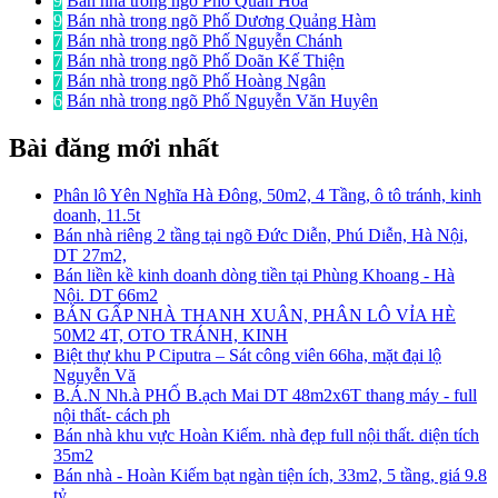
9
Bán nhà trong ngõ Phố Quan Hoa
9
Bán nhà trong ngõ Phố Dương Quảng Hàm
7
Bán nhà trong ngõ Phố Nguyễn Chánh
7
Bán nhà trong ngõ Phố Doãn Kế Thiện
7
Bán nhà trong ngõ Phố Hoàng Ngân
6
Bán nhà trong ngõ Phố Nguyễn Văn Huyên
Bài đăng mới nhất
Phân lô Yên Nghĩa Hà Đông, 50m2, 4 Tầng, ô tô tránh, kinh
doanh, 11.5t
Bán nhà riêng 2 tầng tại ngõ Đức Diễn, Phú Diễn, Hà Nội,
DT 27m2,
Bán liền kề kinh doanh dòng tiền tại Phùng Khoang - Hà
Nội. DT 66m2
BÁN GẤP NHÀ THANH XUÂN, PHÂN LÔ VỈA HÈ
50M2 4T, OTO TRÁNH, KINH
Biệt thự khu P Ciputra – Sát công viên 66ha, mặt đại lộ
Nguyễn Vă
B.Á.N Nh.à PHỐ B.ạch Mai DT 48m2x6T thang máy - full
nội thất- cách ph
Bán nhà khu vực Hoàn Kiếm. nhà đẹp full nội thất. diện tích
35m2
Bán nhà - Hoàn Kiếm bạt ngàn tiện ích, 33m2, 5 tầng, giá 9.8
tỷ