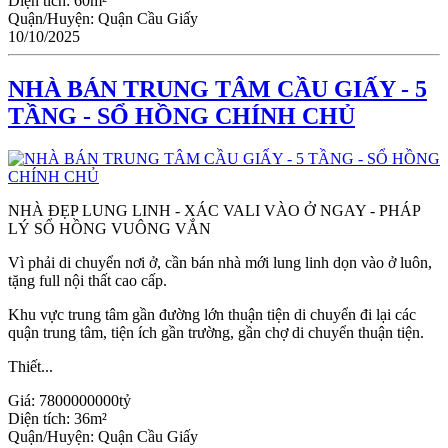
Diện tích:
60m²
Quận/Huyện:
Quận Cầu Giấy
10/10/2025
NHÀ BÁN TRUNG TÂM CẦU GIẤY - 5
TẦNG - SỔ HỒNG CHÍNH CHỦ
NHÀ ĐẸP LUNG LINH - XÁC VALI VÀO Ở NGAY - PHÁP
LÝ SỔ HỒNG VUÔNG VẮN
Vì phải di chuyển nơi ở, cần bán nhà mới lung linh dọn vào ở luôn,
tặng full nội thất cao cấp.
Khu vực trung tâm gần đường lớn thuận tiện di chuyển đi lại các
quận trung tâm, tiện ích gần trường, gần chợ di chuyển thuận tiện.
Thiết...
Giá:
7800000000tỷ
Diện tích:
36m²
Quận/Huyện:
Quận Cầu Giấy