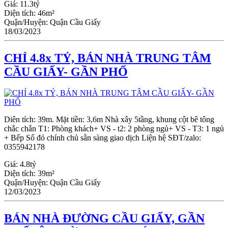
Giá:
11.3tỷ
Diện tích:
46m²
Quận/Huyện:
Quận Cầu Giấy
18/03/2023
CHỈ 4.8x TỶ, BÁN NHÀ TRUNG TÂM
CẦU GIẤY- GẦN PHỐ
Diên tích: 39m. Mặt tiền: 3,6m Nhà xây 5tầng, khung cột bê tông
chắc chắn T1: Phòng khách+ VS - t2: 2 phòng ngủ+ VS - T3: 1 ngủ
+ Bếp Sổ đỏ chính chủ sẵn sàng giao dịch Liện hệ SĐT/zalo:
0355942178
Giá:
4.8tỷ
Diện tích:
39m²
Quận/Huyện:
Quận Cầu Giấy
12/03/2023
BÁN NHÀ ĐƯỜNG CẦU GIẤY, GẦN