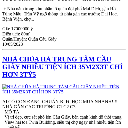
+ Nhà nằm trong khu phân lô quân đội phố Mai Dịch, gần Hồ
Tùng Mậu, Trần Vỹ ngõ thông tứ phía gần các trường Đại Học,
Bệnh Viện, chợ...
Giá:
17000000tỷ
Diện tích:
80m²
Quận/Huyện:
Quận Cầu Giấy
10/05/2023
NHÀ CHÙA HÀ TRUNG TÂM CẦU
GIẤY NHIỀU TIỆN ÍCH 35M2X3T CHỈ
HƠN 3TỶ5
AI CÓ CON ĐANG CHUẨN BỊ ĐI HỌC MUA NHANH!!!!
NHÀ GẦN CÁC TRƯỜNG C1 C2 C3
MÔ TẢ
Vị trí đẹp, cực sát phố lớn Cầu Giấy, bên cạnh kinh đô thời trang
View hai tòa Twin Building, siêu thị chợ ngay nhà nhiều tiện ích
Thiết kế: