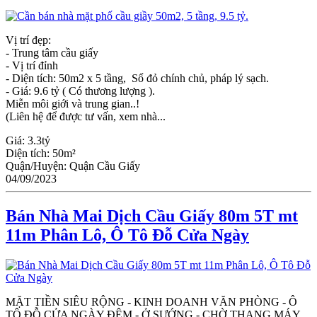
Vị trí đẹp:
- Trung tâm cầu giấy
- Vị trí đỉnh
- Diện tích: 50m2 x 5 tầng, Sổ đỏ chính chủ, pháp lý sạch.
- Giá: 9.6 tỷ ( Có thương lượng ).
Miễn môi giới và trung gian..!
(Liên hệ để được tư vấn, xem nhà...
Giá:
3.3tỷ
Diện tích:
50m²
Quận/Huyện:
Quận Cầu Giấy
04/09/2023
Bán Nhà Mai Dịch Cầu Giấy 80m 5T mt
11m Phân Lô, Ô Tô Đỗ Cửa Ngày
MẶT TIỀN SIÊU RỘNG - KINH DOANH VĂN PHÒNG - Ô
TÔ ĐỖ CỬA NGÀY ĐÊM - Ở SƯỚNG - CHỜ THANG MÁY