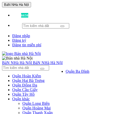
BáN NHà Hà NộI
Đã có
6659
tin được đăng!
Đăng nhập
Đăng ký
Đăng tin miễn phí
BáN NHà Hà NộI
BáN NHà Hà NộI
Quận Ba Đình
Quận Hoàn Kiếm
Quận Hai Bà Trưng
Quận Đống Đa
Quận Cầu Giấy
Quận Tây Hồ
Quận khác
Quận Long Biên
Quận Hoàng Mai
Quận Thanh Xuân