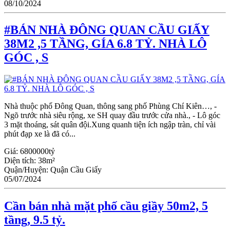
08/10/2024
#BÁN NHÀ ĐÔNG QUAN CẦU GIẤY
38M2 ,5 TẦNG, GÍA 6.8 TỶ. NHÀ LÔ
GÓC , S
Nhà thuộc phố Đông Quan, thông sang phố Phùng Chí Kiên…, -
Ngõ trước nhà siêu rộng, xe SH quay đầu trước cửa nhà., - Lô góc
3 mặt thoáng, sát quân đội.Xung quanh tiện ích ngập tràn, chỉ vài
phút đạp xe là đã có...
Giá:
6800000tỷ
Diện tích:
38m²
Quận/Huyện:
Quận Cầu Giấy
05/07/2024
Cần bán nhà mặt phố cầu giầy 50m2, 5
tầng, 9.5 tỷ.