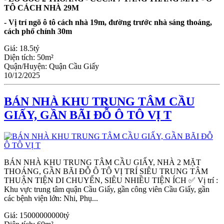
TÔ CÁCH NHÀ 29M
- Vị trí ngõ ô tô cách nhà 19m, đường trước nhà sáng thoáng,
cách phố chính 30m
Giá:
18.5tỷ
Diện tích:
50m²
Quận/Huyện:
Quận Cầu Giấy
10/12/2025
BÁN NHÀ KHU TRUNG TÂM CẦU
GIẤY, GẦN BÃI ĐỖ Ô TÔ VỊ T
BÁN NHÀ KHU TRUNG TÂM CẦU GIẤY, NHÀ 2 MẶT
THOÁNG, GẦN BÃI ĐỖ Ô TÔ VỊ TRÍ SIÊU TRUNG TÂM
THUẬN TIỆN DI CHUYỂN, SIÊU NHIỀU TIỆN ÍCH ✅ Vị trí :
Khu vực trung tâm quận Cầu Giấy, gần công viên Cầu Giấy, gần
các bệnh viện lớn: Nhi, Phụ...
Giá:
15000000000tỷ