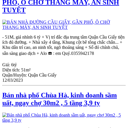
PHỐ, Ô CHỜ THANG MÁY, AN SINH
TUYỆT
- 51M, giá nhỉnh 6 tỷ + Vị trí đắc địa trung tâm Quận Cầu Giấy tiện
ích đủ đường. + Nhà xây 4 tầng, Khung cột bê tông chắc chắn... +
Khu dân trí cao, an ninh tốt, ngõ thoáng sáng + Sổ đỏ chính chủ,
sẵn sàng giao dịch + Alo ☎️ : em Quý.0355942178
Giá:
6tỷ
Diện tích:
51m²
Quận/Huyện:
Quận Cầu Giấy
12/03/2023
Bán nhà phố Chùa Hà, kinh doanh sầm
uất, ngay chợ 30m2 , 5 tầng 3,9 ty