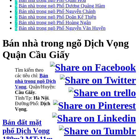
9
Bán nhà trong ngõ Phố Quan Hoa
9
Bán nhà trong ngõ Phố Dương Quảng Hàm
7
Bán nhà trong ngõ Phố Nguyễn Chánh
7
Bán nhà trong ngõ Phố Doãn Kế Thiện
7
Bán nhà trong ngõ Phố Hoàng Ngân
6
Bán nhà trong ngõ Phố Nguyễn Văn Huyên
Bán nhà trong ngõ
Dịch Vọng
Quận Cầu Giấy
Tìm kiếm theo
các tiêu chí:
Bán
nhà trong ngõ Dịch
Vọng
. Quận/Huyện:
Cầu Giấy
.
Tỉnh/Tp:
Hà Nội
.
Đường/Phố:
Dịch
Vọng
.
Bán đất mặt
phố Dịch Vọng
180m2 MT:11m