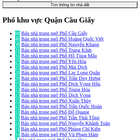
Tìm thông tin nhà đất
Phố khu vực Quận Cầu Giấy
88
Bán nhà trong ngõ Phố Cầu Giấy
40
Bán nhà trong ngõ Phố Hoàng Quốc Việt
38
Bán nhà trong ngõ Phố Nguyễn Khang
31
Bán nhà trong ngõ Phố Trung Kính
31
Bán nhà trong ngõ Phố Hồ Tùng Mậu
25
Bán nhà trong ngõ Phố Yên Hòa
21
Bán nhà trong ngõ Phố Mai Dịch
20
Bán nhà trong ngõ Phố Lạc Long Quân
20
Bán nhà trong ngõ Phố Trần Duy Hưng
15
Bán nhà trong ngõ Phố Dịch Vọng Hậu
13
Bán nhà trong ngõ Phố Trung Hòa
13
Bán nhà trong ngõ Phố Dịch Vọng
12
Bán nhà trong ngõ Phố Xuân Thủy
12
Bán nhà trong ngõ Phố Trần Quốc Hoàn
11
Bán nhà trong ngõ Phố Đỗ Quang
11
Bán nhà trong ngõ Phố Trần Thái Tông
11
Bán nhà trong ngõ Phố Nguyễn Khánh Toàn
11
Bán nhà trong ngõ Phố Phùng Chí Kiên
10
Bán nhà trong ngõ Phố Vũ Phạm Hàm