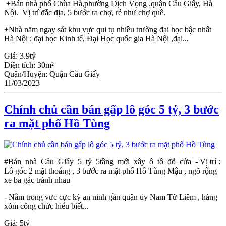
+Bán nhà phố Chùa Hà,phường Dịch Vọng ,quận Cầu Giấy, Hà
Nội. Vị trí đắc địa, 5 bước ra chợ, rẻ như chợ quê.
+Nhà nằm ngay sát khu vực qui tụ nhiều trường đại học bậc nhất
Hà Nội : đại học Kinh tế, Đại Học quốc gia Hà Nội ,đại...
Giá:
3.9tỷ
Diện tích:
30m²
Quận/Huyện:
Quận Cầu Giấy
11/03/2023
Chính chủ cần bán gấp lô góc 5 tỷ, 3 bước
ra mặt phố Hồ Tùng
#Bán_nhà_Cầu_Giấy_5_tỷ_5tầng_mới_xây_ô_tô_đỗ_cửa_- Vị trí :
Lô góc 2 mặt thoáng , 3 bước ra mặt phố Hồ Tùng Mậu , ngõ rộng
xe ba gác tránh nhau
- Nằm trong vưc cực kỳ an ninh gần quận ủy Nam Từ Liêm , hàng
xóm công chức hiểu biết...
Giá:
5tỷ