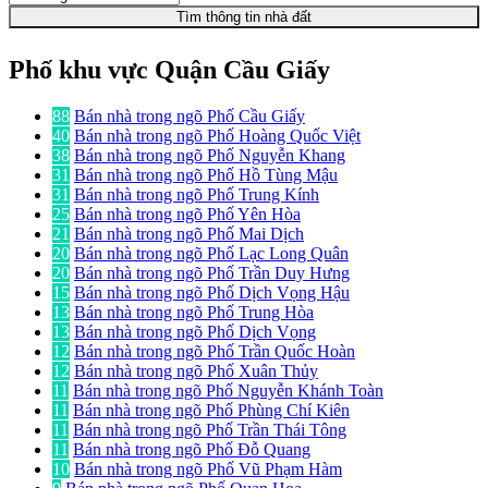
Tìm thông tin nhà đất
Phố khu vực Quận Cầu Giấy
88
Bán nhà trong ngõ Phố Cầu Giấy
40
Bán nhà trong ngõ Phố Hoàng Quốc Việt
38
Bán nhà trong ngõ Phố Nguyễn Khang
31
Bán nhà trong ngõ Phố Hồ Tùng Mậu
31
Bán nhà trong ngõ Phố Trung Kính
25
Bán nhà trong ngõ Phố Yên Hòa
21
Bán nhà trong ngõ Phố Mai Dịch
20
Bán nhà trong ngõ Phố Lạc Long Quân
20
Bán nhà trong ngõ Phố Trần Duy Hưng
15
Bán nhà trong ngõ Phố Dịch Vọng Hậu
13
Bán nhà trong ngõ Phố Trung Hòa
13
Bán nhà trong ngõ Phố Dịch Vọng
12
Bán nhà trong ngõ Phố Trần Quốc Hoàn
12
Bán nhà trong ngõ Phố Xuân Thủy
11
Bán nhà trong ngõ Phố Nguyễn Khánh Toàn
11
Bán nhà trong ngõ Phố Phùng Chí Kiên
11
Bán nhà trong ngõ Phố Trần Thái Tông
11
Bán nhà trong ngõ Phố Đỗ Quang
10
Bán nhà trong ngõ Phố Vũ Phạm Hàm