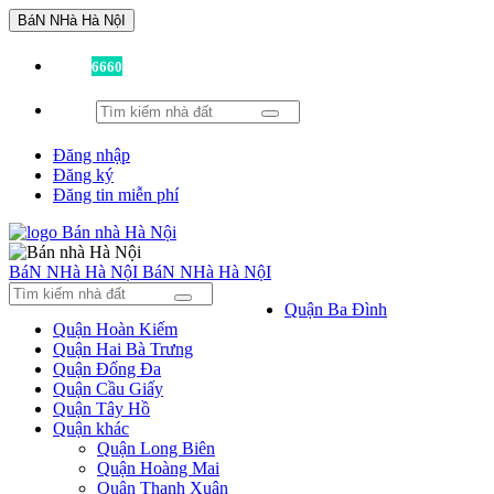
BáN NHà Hà NộI
Đã có
6660
tin được đăng!
Đăng nhập
Đăng ký
Đăng tin miễn phí
BáN NHà Hà NộI
BáN NHà Hà NộI
Quận Ba Đình
Quận Hoàn Kiếm
Quận Hai Bà Trưng
Quận Đống Đa
Quận Cầu Giấy
Quận Tây Hồ
Quận khác
Quận Long Biên
Quận Hoàng Mai
Quận Thanh Xuân