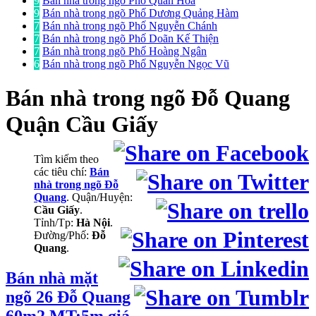
9
Bán nhà trong ngõ Phố Quan Hoa
9
Bán nhà trong ngõ Phố Dương Quảng Hàm
7
Bán nhà trong ngõ Phố Nguyễn Chánh
7
Bán nhà trong ngõ Phố Doãn Kế Thiện
7
Bán nhà trong ngõ Phố Hoàng Ngân
6
Bán nhà trong ngõ Phố Nguyễn Ngọc Vũ
Bán nhà trong ngõ
Đỗ Quang
Quận Cầu Giấy
Tìm kiếm theo
các tiêu chí:
Bán
nhà trong ngõ Đỗ
Quang
. Quận/Huyện:
Cầu Giấy
.
Tỉnh/Tp:
Hà Nội
.
Đường/Phố:
Đỗ
Quang
.
Bán nhà mặt
ngõ 26 Đỗ Quang
60m2 MT:5m giá