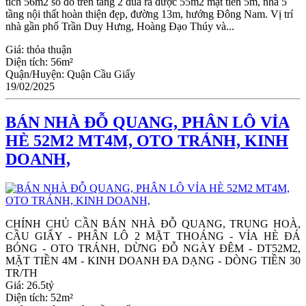
tích 56m2 sổ đỏ trên tầng 2 đua ra được 55m2 mặt tiền 5m, nhà 5
tầng nội thất hoàn thiện đẹp, đường 13m, hướng Đông Nam. Vị trí
nhà gần phố Trần Duy Hưng, Hoàng Đạo Thúy và...
Giá:
thỏa thuận
Diện tích:
56m²
Quận/Huyện:
Quận Cầu Giấy
19/02/2025
BÁN NHÀ ĐỖ QUANG, PHÂN LÔ VỈA
HÈ 52M2 MT4M, OTO TRÁNH, KINH
DOANH,
CHÍNH CHỦ CẦN BÁN NHÀ ĐỖ QUANG, TRUNG HOÀ,
CẦU GIẤY - PHÂN LÔ 2 MẶT THOÁNG - VỈA HÈ ĐÁ
BÓNG - OTO TRÁNH, DỪNG ĐỖ NGÀY ĐÊM - DT52M2,
MẶT TIỀN 4M - KINH DOANH ĐA DẠNG - DÒNG TIỀN 30
TR/TH
Giá:
26.5tỷ
Diện tích:
52m²