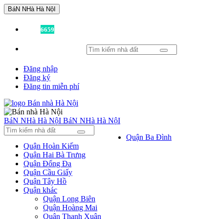
BáN NHà Hà NộI
Đã có
6659
tin được đăng!
Đăng nhập
Đăng ký
Đăng tin miễn phí
BáN NHà Hà NộI
BáN NHà Hà NộI
Quận Ba Đình
Quận Hoàn Kiếm
Quận Hai Bà Trưng
Quận Đống Đa
Quận Cầu Giấy
Quận Tây Hồ
Quận khác
Quận Long Biên
Quận Hoàng Mai
Quận Thanh Xuân