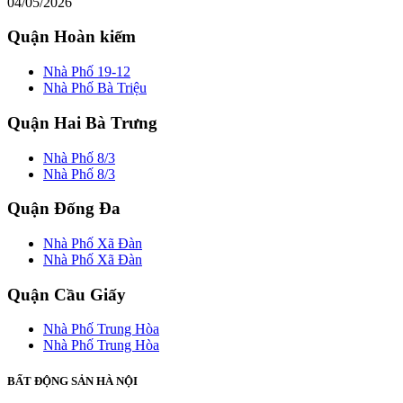
04/05/2026
Quận Hoàn kiếm
Nhà Phố 19-12
Nhà Phố Bà Triệu
Quận Hai Bà Trưng
Nhà Phố 8/3
Nhà Phố 8/3
Quận Đống Đa
Nhà Phố Xã Đàn
Nhà Phố Xã Đàn
Quận Cầu Giấy
Nhà Phố Trung Hòa
Nhà Phố Trung Hòa
BẤT ĐỘNG SẢN HÀ NỘI