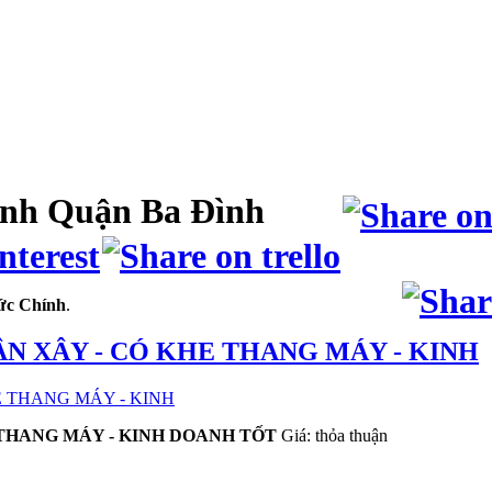
nh Quận Ba Đình
ức Chính
.
ÂN XÂY - CÓ KHE THANG MÁY - KINH
 THANG MÁY - KINH DOANH TỐT
Giá:
thỏa thuận