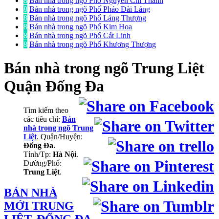
8
Bán nhà trong ngõ Phố Nguyễn Chí Thanh
8
Bán nhà trong ngõ Phố Pháo Đài Láng
8
Bán nhà trong ngõ Phố Láng Thượng
8
Bán nhà trong ngõ Phố Kim Hoa
8
Bán nhà trong ngõ Phố Cát Linh
8
Bán nhà trong ngõ Phố Khương Thượng
Bán nhà trong ngõ
Trung Liệt
Quận Đống Đa
Tìm kiếm theo
các tiêu chí:
Bán
nhà trong ngõ Trung
Liệt
. Quận/Huyện:
Đống Đa
.
Tỉnh/Tp:
Hà Nội
.
Đường/Phố:
Trung Liệt
.
BÁN NHÀ
MỚI TRUNG
LIỆT, ĐỐNG ĐA