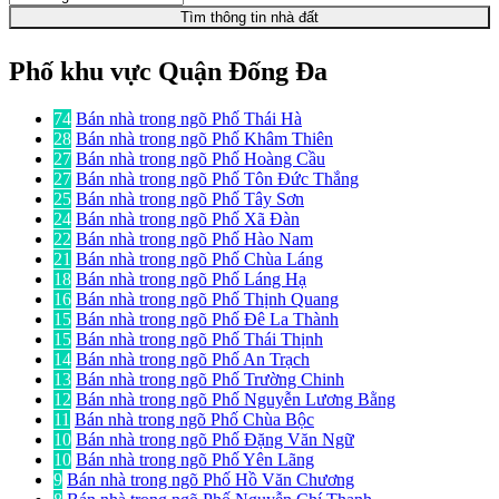
Tìm thông tin nhà đất
Phố khu vực Quận Đống Đa
74
Bán nhà trong ngõ Phố Thái Hà
28
Bán nhà trong ngõ Phố Khâm Thiên
27
Bán nhà trong ngõ Phố Hoàng Cầu
27
Bán nhà trong ngõ Phố Tôn Đức Thắng
25
Bán nhà trong ngõ Phố Tây Sơn
24
Bán nhà trong ngõ Phố Xã Đàn
22
Bán nhà trong ngõ Phố Hào Nam
21
Bán nhà trong ngõ Phố Chùa Láng
18
Bán nhà trong ngõ Phố Láng Hạ
16
Bán nhà trong ngõ Phố Thịnh Quang
15
Bán nhà trong ngõ Phố Đê La Thành
15
Bán nhà trong ngõ Phố Thái Thịnh
14
Bán nhà trong ngõ Phố An Trạch
13
Bán nhà trong ngõ Phố Trường Chinh
12
Bán nhà trong ngõ Phố Nguyễn Lương Bằng
11
Bán nhà trong ngõ Phố Chùa Bộc
10
Bán nhà trong ngõ Phố Đặng Văn Ngữ
10
Bán nhà trong ngõ Phố Yên Lãng
9
Bán nhà trong ngõ Phố Hồ Văn Chương