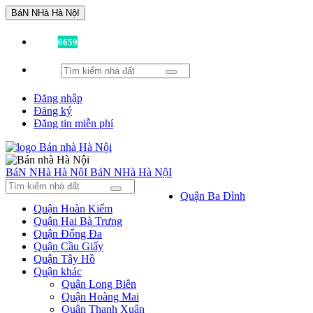
BáN NHà Hà NộI
Đã có
6659
tin được đăng!
Đăng nhập
Đăng ký
Đăng tin miễn phí
BáN NHà Hà NộI
BáN NHà Hà NộI
Quận Ba Đình
Quận Hoàn Kiếm
Quận Hai Bà Trưng
Quận Đống Đa
Quận Cầu Giấy
Quận Tây Hồ
Quận khác
Quận Long Biên
Quận Hoàng Mai
Quận Thanh Xuân