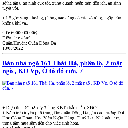
sở hạ tầng, an ninh cực tốt, xung quanh ngập tràn tiện ích, an sinh
tuyệt vời.
+ Lô góc sáng, thoáng, phòng nào cũng có cửa sổ rộng, ngập tràn
không khí và...
Giá:
6900000000tỷ
Diện tích:
43m²
Quận/Huyện:
Quận Đống Đa
18/08/2022
Bán nhà ngõ 161 Thái Hà, phân lô, 2 mặt
ngõ , KD Vp, Ô tô đỗ cửa, 7
+ Diện tích: 65m2 xây 3 tầng KBT chắc chắn, SĐCC
+ Nằm trên tuyến phố trung tâm quận Đống Đa gần các trường Đại
Học Công Đoàn, Học Viện Ngân Hàng, Thuỷ Lợi. Nhà gần chợ,
trung tâm mua sắm tiện cho việc sinh hoạt.