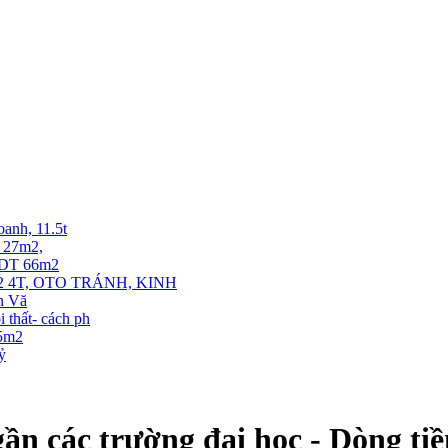
oanh, 11.5t
T 27m2,
. DT 66m2
 4T, OTO TRÁNH, KINH
ễn Vă
thất- cách ph
35m2
tỷ
 các trường đại học - Dòng tiề