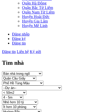
Quận Hà Đông
Quận Bắc Từ Liêm
Quận Nam Từ Liêm
Huyện Hoài Đức
Huyện Gia Lâm
Huyện Mê Linh
Đăng nhập
Đăng ký
Đăng tin
Đăng tin
Liên hệ
Ký gửi
Tìm nhà