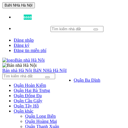
BáN NHà Hà NộI
Đã có
6660
tin được đăng!
Đăng nhập
Đăng ký
Đăng tin miễn phí
Bán nhà Hà Nội
BáN NHà Hà NộI
Quận Ba Đình
Quận Hoàn Kiếm
Quận Hai Bà Trưng
Quận Đống Đa
Quận Cầu Giấy
Quận Tây Hồ
Quận khác
Quận Long Biên
Quận Hoàng Mai
Quận Thanh Xuân