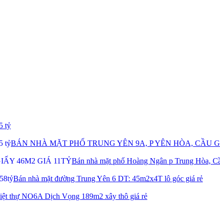
5 tỷ
BÁN NHÀ MẶT PHỐ TRUNG YÊN 9A, P YÊN HÒA, CẦU GI
Bán nhà mặt phố Hoàng Ngân p Trung Hòa, Cầ
Bán nhà mặt đường Trung Yên 6 DT: 45m2x4T lô góc giá rẻ
iệt thự NO6A Dịch Vọng 189m2 xây thô giá rẻ