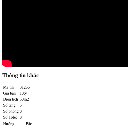
Thông tin khác
Mã tin
31256
Giá bán
10tỷ
Diện tích
50m2
Số tầng
5
Số phòng
8
Số Tolet
8
Hướng
Bắc