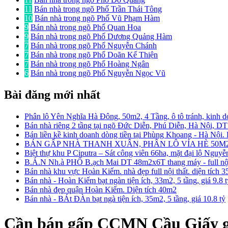
11
Bán nhà trong ngõ Phố Trần Thái Tông
10
Bán nhà trong ngõ Phố Vũ Phạm Hàm
9
Bán nhà trong ngõ Phố Quan Hoa
9
Bán nhà trong ngõ Phố Dương Quảng Hàm
7
Bán nhà trong ngõ Phố Nguyễn Chánh
7
Bán nhà trong ngõ Phố Doãn Kế Thiện
7
Bán nhà trong ngõ Phố Hoàng Ngân
6
Bán nhà trong ngõ Phố Nguyễn Ngọc Vũ
Bài đăng mới nhất
Phân lô Yên Nghĩa Hà Đông, 50m2, 4 Tầng, ô tô tránh, kinh d
Bán nhà riêng 2 tầng tại ngõ Đức Diễn, Phú Diễn, Hà Nội, D
Bán liền kề kinh doanh dòng tiền tại Phùng Khoang - Hà Nội
BÁN GẤP NHÀ THANH XUÂN, PHÂN LÔ VỈA HÈ 50M2
Biệt thự khu P Ciputra – Sát công viên 66ha, mặt đại lộ Nguy
B.Á.N Nh.à PHỐ B.ạch Mai DT 48m2x6T thang máy - full nội 
Bán nhà khu vực Hoàn Kiếm. nhà đẹp full nội thất. diện tích 
Bán nhà - Hoàn Kiếm bạt ngàn tiện ích, 33m2, 5 tầng, giá 9.8 
Bán nhà đẹp quận Hoàn Kiếm. Diện tích 40m2
Bán nhà - BÁt ĐÀn bạt ngà tiện ích, 35m2, 5 tầng, giá 10.8 tỷ
Cần bán gấp CCMN Cầu Giấy gần