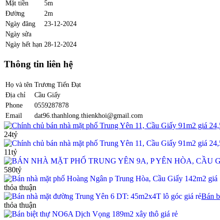
Mặt tiền
5m
Đường
2m
Ngày đăng
23-12-2024
Ngày sửa
Ngày hết hạn
28-12-2024
Thông tin liên hệ
Họ và tên
Trương Tiến Đạt
Địa chỉ
Cầu Giấy
Phone
0559287878
Email
dat96.thanhlong.thienkhoi@gmail.com
Chính chủ bán nhà mặt phố Trung Yên 11, Cầu Giấy 91m2 giá 24,
24tỷ
11tỷ
580tỷ
thỏa thuận
Bán b
thỏa thuận