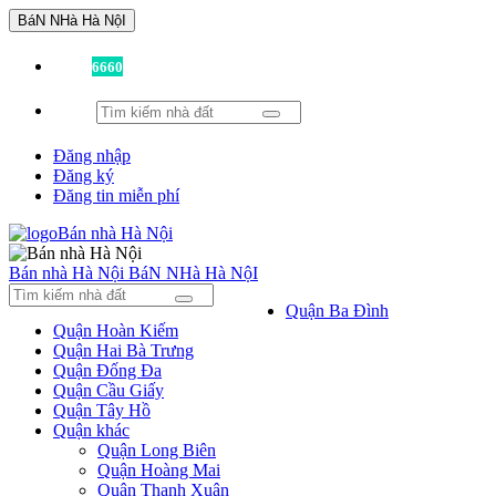
BáN NHà Hà NộI
Đã có
6660
tin được đăng!
Đăng nhập
Đăng ký
Đăng tin miễn phí
Bán nhà Hà Nội
BáN NHà Hà NộI
Quận Ba Đình
Quận Hoàn Kiếm
Quận Hai Bà Trưng
Quận Đống Đa
Quận Cầu Giấy
Quận Tây Hồ
Quận khác
Quận Long Biên
Quận Hoàng Mai
Quận Thanh Xuân