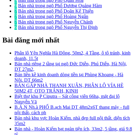
9
Bán nhà trong ngõ Phố Quan Hoa
9
Bán nhà trong ngõ Phố Dương Quảng Hàm
7
Bán nhà trong ngõ Phố Doãn Kế Thiện
7
Bán nhà trong ngõ Phố Hoàng Ngân
7
Bán nhà trong ngõ Phố Nguyễn Chánh
6
Bán nhà trong ngõ Phố Nguyễn Thị Định
Bài đăng mới nhất
Phân lô Yên Nghĩa Hà Đông, 50m2, 4 Tầng, ô tô tránh, kinh
doanh, 11.5t
Bán nhà riêng 2 tầng tại ngõ Đức Diễn, Phú Diễn, Hà Nội,
DT 27m2,
Bán liền kề kinh doanh dòng tiền tại Phùng Khoang - Hà
Nội. DT 66m2
BÁN GẤP NHÀ THANH XUÂN, PHÂN LÔ VỈA HÈ
50M2 4T, OTO TRÁNH, KINH
Biệt thự khu P Ciputra – Sát công viên 66ha, mặt đại lộ
Nguyễn Vă
B.Á.N Nh.à PHỐ B.ạch Mai DT 48m2x6T thang máy - full
nội thất- cách ph
Bán nhà khu vực Hoàn Kiếm. nhà đẹp full nội thất. diện tích
35m2
Bán nhà - Hoàn Kiếm bạt ngàn tiện ích, 33m2, 5 tầng, giá 9.8
tỷ