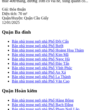
thuê 40tr/tháng, đường 10m có vỉa hè, xung quanh có...
Giá:
thỏa thuận
Diện tích:
70 m²
Quận/Huyện:
Quận Cầu Giấy
12/01/2025
Quận Ba đình
Bán nhà trong ngõ nhà Phố Đội Cấn
Bán nhà trong ngõ nhà Phố Bưởi
Bán nhà trong ngõ nhà Phố Hoàng Hoa Thám
Bán nhà trong ngõ nhà Phố Kim Mã
Bán nhà trong ngõ nhà Phố Ngọc Hà
Bán nhà trong ngõ nhà Phố Đào Tấn
Bán nhà trong ngõ nhà Phố Vĩnh Phúc
Bán nhà trong ngõ nhà Phố An Xá
Bán nhà trong ngõ nhà Phố La Thành
Bán nhà trong ngõ nhà Phố Văn Cao
Quận Hoàn kiếm
Bán nhà trong ngõ nhà Phố Hàng Bông
Bán nhà trong ngõ nhà Phố Bạch Đằng
Bán nhà trong ngõ nhà Phố Phạm Ngũ Lão