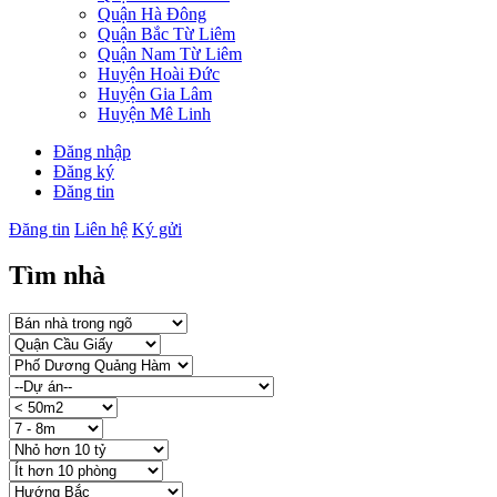
Quận Hà Đông
Quận Bắc Từ Liêm
Quận Nam Từ Liêm
Huyện Hoài Đức
Huyện Gia Lâm
Huyện Mê Linh
Đăng nhập
Đăng ký
Đăng tin
Đăng tin
Liên hệ
Ký gửi
Tìm nhà