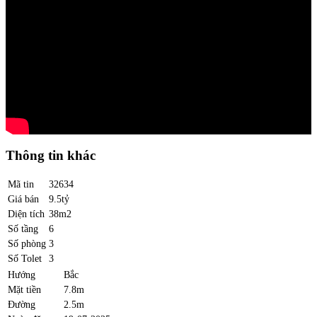
Thông tin khác
Mã tin
32634
Giá bán
9.5tỷ
Diện tích
38m2
Số tầng
6
Số phòng
3
Số Tolet
3
Hướng
Bắc
Mặt tiền
7.8m
Đường
2.5m