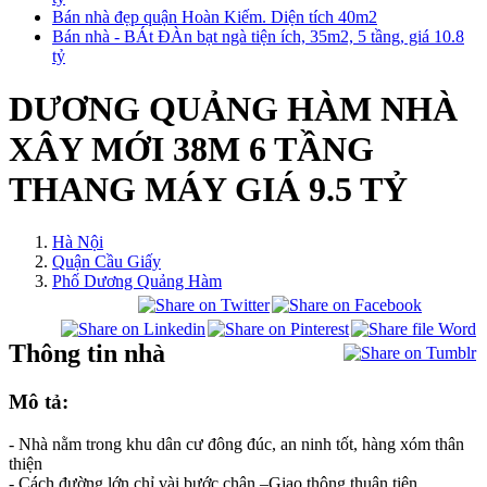
Bán nhà đẹp quận Hoàn Kiếm. Diện tích 40m2
Bán nhà - BÁt ĐÀn bạt ngà tiện ích, 35m2, 5 tầng, giá 10.8
tỷ
DƯƠNG QUẢNG HÀM NHÀ
XÂY MỚI 38M 6 TẦNG
THANG MÁY GIÁ 9.5 TỶ
Hà Nội
Quận Cầu Giấy
Phố Dương Quảng Hàm
Thông tin nhà
Mô tả:
- Nhà nằm trong khu dân cư đông đúc, an ninh tốt, hàng xóm thân
thiện
- Cách đường lớn chỉ vài bước chân –Giao thông thuận tiện