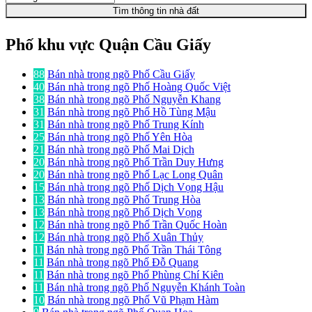
Tìm thông tin nhà đất
Phố khu vực Quận Cầu Giấy
88
Bán nhà trong ngõ Phố Cầu Giấy
40
Bán nhà trong ngõ Phố Hoàng Quốc Việt
38
Bán nhà trong ngõ Phố Nguyễn Khang
31
Bán nhà trong ngõ Phố Hồ Tùng Mậu
31
Bán nhà trong ngõ Phố Trung Kính
25
Bán nhà trong ngõ Phố Yên Hòa
21
Bán nhà trong ngõ Phố Mai Dịch
20
Bán nhà trong ngõ Phố Trần Duy Hưng
20
Bán nhà trong ngõ Phố Lạc Long Quân
15
Bán nhà trong ngõ Phố Dịch Vọng Hậu
13
Bán nhà trong ngõ Phố Trung Hòa
13
Bán nhà trong ngõ Phố Dịch Vọng
12
Bán nhà trong ngõ Phố Trần Quốc Hoàn
12
Bán nhà trong ngõ Phố Xuân Thủy
11
Bán nhà trong ngõ Phố Trần Thái Tông
11
Bán nhà trong ngõ Phố Đỗ Quang
11
Bán nhà trong ngõ Phố Phùng Chí Kiên
11
Bán nhà trong ngõ Phố Nguyễn Khánh Toàn
10
Bán nhà trong ngõ Phố Vũ Phạm Hàm