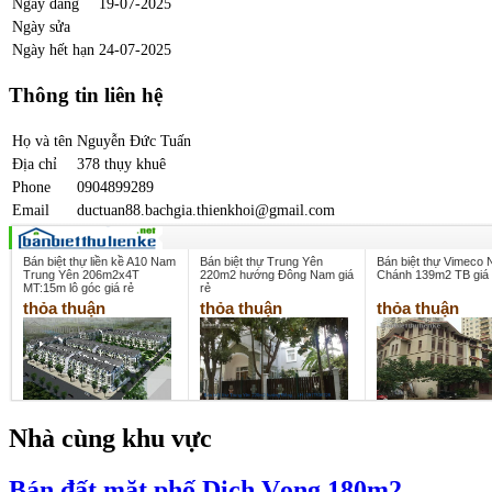
Ngày đăng
19-07-2025
Ngày sửa
Ngày hết hạn
24-07-2025
Thông tin liên hệ
Họ và tên
Nguyễn Đức Tuấn
Địa chỉ
378 thụy khuê
Phone
0904899289
Email
ductuan88.bachgia.thienkhoi@gmail.com
Bán biệt thự liền kề A10 Nam
Bán biệt thự Trung Yên
Bán biệt thự Vimeco
Trung Yên 206m2x4T
220m2 hướng Đông Nam giá
Chánh 139m2 TB giá 
MT:15m lô góc giá rẻ
rẻ
thỏa thuận
thỏa thuận
thỏa thuận
Nhà cùng khu vực
Bán đất mặt phố Dịch Vọng 180m2