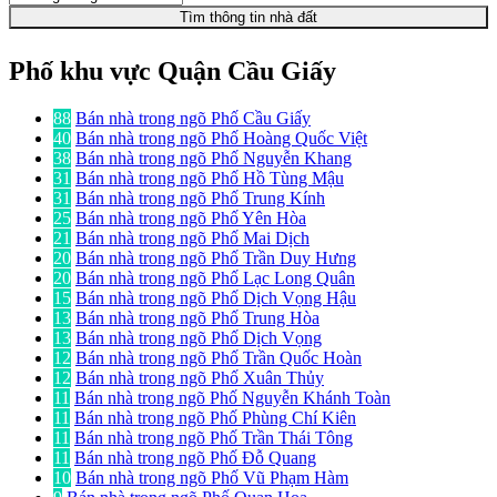
Tìm thông tin nhà đất
Phố khu vực Quận Cầu Giấy
88
Bán nhà trong ngõ Phố Cầu Giấy
40
Bán nhà trong ngõ Phố Hoàng Quốc Việt
38
Bán nhà trong ngõ Phố Nguyễn Khang
31
Bán nhà trong ngõ Phố Hồ Tùng Mậu
31
Bán nhà trong ngõ Phố Trung Kính
25
Bán nhà trong ngõ Phố Yên Hòa
21
Bán nhà trong ngõ Phố Mai Dịch
20
Bán nhà trong ngõ Phố Trần Duy Hưng
20
Bán nhà trong ngõ Phố Lạc Long Quân
15
Bán nhà trong ngõ Phố Dịch Vọng Hậu
13
Bán nhà trong ngõ Phố Trung Hòa
13
Bán nhà trong ngõ Phố Dịch Vọng
12
Bán nhà trong ngõ Phố Trần Quốc Hoàn
12
Bán nhà trong ngõ Phố Xuân Thủy
11
Bán nhà trong ngõ Phố Nguyễn Khánh Toàn
11
Bán nhà trong ngõ Phố Phùng Chí Kiên
11
Bán nhà trong ngõ Phố Trần Thái Tông
11
Bán nhà trong ngõ Phố Đỗ Quang
10
Bán nhà trong ngõ Phố Vũ Phạm Hàm