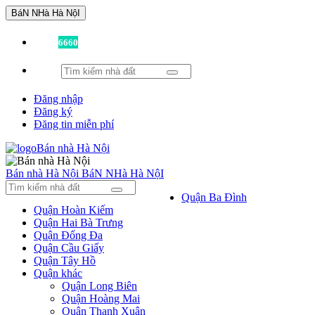
BáN NHà Hà NộI
Đã có
6660
tin được đăng!
Đăng nhập
Đăng ký
Đăng tin miễn phí
Bán nhà Hà Nội
BáN NHà Hà NộI
Quận Ba Đình
Quận Hoàn Kiếm
Quận Hai Bà Trưng
Quận Đống Đa
Quận Cầu Giấy
Quận Tây Hồ
Quận khác
Quận Long Biên
Quận Hoàng Mai
Quận Thanh Xuân