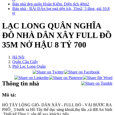
Bán nhà đẹp quận Hoàn Kiếm. Diện tích 40m2
Bán nhà - BÁt ĐÀn bạt ngà tiện ích, 35m2, 5 tầng, giá 10.8
tỷ
LẠC LONG QUÂN NGHĨA
ĐÔ NHÀ DÂN XÂY FULL ĐỒ
35M NỞ HẬU 8 TỶ 700
Hà Nội
Quận Cầu Giấy
Phố Lạc Long Quân
Thông tin nhà
Mô tả:
HỒ TÂY LỘNG GIÓ- DÂN XÂY - FULL ĐỒ - VÀI BƯỚC RA
PHỐ_ 3 bước ra Hồ Tây thể dục sảng khoái,thọ lâu ,cả đời An Sinh
.Thiết kế:Tầng 1: sân để xe+ khách+ bếp