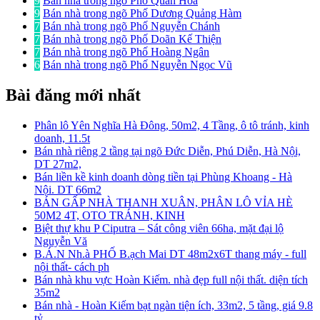
9
Bán nhà trong ngõ Phố Quan Hoa
9
Bán nhà trong ngõ Phố Dương Quảng Hàm
7
Bán nhà trong ngõ Phố Nguyễn Chánh
7
Bán nhà trong ngõ Phố Doãn Kế Thiện
7
Bán nhà trong ngõ Phố Hoàng Ngân
6
Bán nhà trong ngõ Phố Nguyễn Ngọc Vũ
Bài đăng mới nhất
Phân lô Yên Nghĩa Hà Đông, 50m2, 4 Tầng, ô tô tránh, kinh
doanh, 11.5t
Bán nhà riêng 2 tầng tại ngõ Đức Diễn, Phú Diễn, Hà Nội,
DT 27m2,
Bán liền kề kinh doanh dòng tiền tại Phùng Khoang - Hà
Nội. DT 66m2
BÁN GẤP NHÀ THANH XUÂN, PHÂN LÔ VỈA HÈ
50M2 4T, OTO TRÁNH, KINH
Biệt thự khu P Ciputra – Sát công viên 66ha, mặt đại lộ
Nguyễn Vă
B.Á.N Nh.à PHỐ B.ạch Mai DT 48m2x6T thang máy - full
nội thất- cách ph
Bán nhà khu vực Hoàn Kiếm. nhà đẹp full nội thất. diện tích
35m2
Bán nhà - Hoàn Kiếm bạt ngàn tiện ích, 33m2, 5 tầng, giá 9.8
tỷ