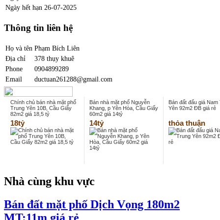
Ngày hết hạn
26-07-2025
Thông tin liên hệ
Họ và tên
Phạm Bích Liên
Địa chỉ
378 thụy khuê
Phone
0904899289
Email
ductuan261288@gmail.com
Chính chủ bán nhà mặt phố
Bán nhà mặt phố Nguyễn
Bán đất đấu giá Nam
Trung Yên 10B, Cầu Giấy
Khang, p Yên Hòa, Cầu Giấy
Yên 92m2 ĐB giá rẻ
82m2 giá 18,5 tỷ
60m2 giá 14tỷ
18tỷ
14tỷ
thỏa thuận
Nhà cùng khu vực
Bán đất mặt phố Dịch Vọng 180m2
MT:11m giá rẻ