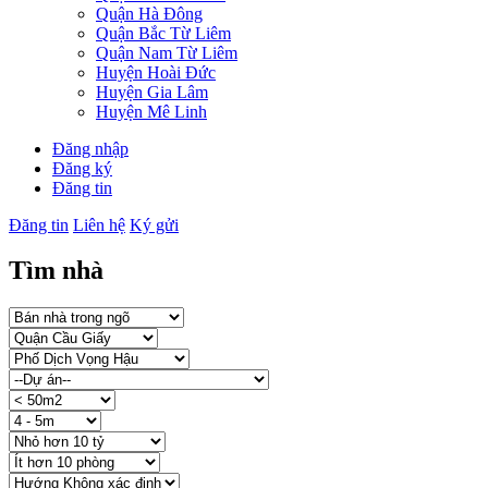
Quận Hà Đông
Quận Bắc Từ Liêm
Quận Nam Từ Liêm
Huyện Hoài Đức
Huyện Gia Lâm
Huyện Mê Linh
Đăng nhập
Đăng ký
Đăng tin
Đăng tin
Liên hệ
Ký gửi
Tìm nhà