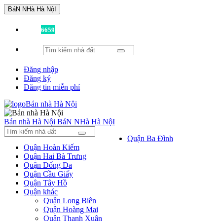
BáN NHà Hà NộI
Đã có
6659
tin được đăng!
Đăng nhập
Đăng ký
Đăng tin miễn phí
Bán nhà Hà Nội
BáN NHà Hà NộI
Quận Ba Đình
Quận Hoàn Kiếm
Quận Hai Bà Trưng
Quận Đống Đa
Quận Cầu Giấy
Quận Tây Hồ
Quận khác
Quận Long Biên
Quận Hoàng Mai
Quận Thanh Xuân