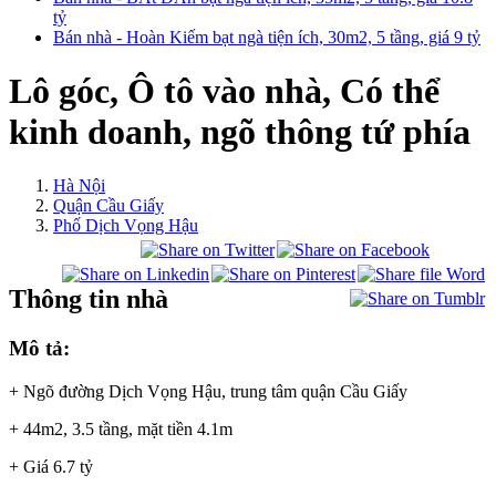
tỷ
Bán nhà - Hoàn Kiếm bạt ngà tiện ích, 30m2, 5 tầng, giá 9 tỷ
Lô góc, Ô tô vào nhà, Có thể
kinh doanh, ngõ thông tứ phía
Hà Nội
Quận Cầu Giấy
Phố Dịch Vọng Hậu
Thông tin nhà
Mô tả:
+ Ngõ đường Dịch Vọng Hậu, trung tâm quận Cầu Giấy
+ 44m2, 3.5 tầng, mặt tiền 4.1m
+ Giá 6.7 tỷ