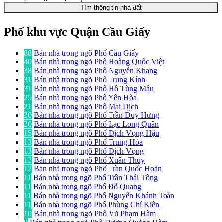
Tìm thông tin nhà đất
Phố khu vực Quận Cầu Giấy
88
Bán nhà trong ngõ Phố Cầu Giấy
40
Bán nhà trong ngõ Phố Hoàng Quốc Việt
38
Bán nhà trong ngõ Phố Nguyễn Khang
31
Bán nhà trong ngõ Phố Trung Kính
31
Bán nhà trong ngõ Phố Hồ Tùng Mậu
25
Bán nhà trong ngõ Phố Yên Hòa
21
Bán nhà trong ngõ Phố Mai Dịch
20
Bán nhà trong ngõ Phố Trần Duy Hưng
20
Bán nhà trong ngõ Phố Lạc Long Quân
15
Bán nhà trong ngõ Phố Dịch Vọng Hậu
13
Bán nhà trong ngõ Phố Trung Hòa
13
Bán nhà trong ngõ Phố Dịch Vọng
12
Bán nhà trong ngõ Phố Xuân Thủy
12
Bán nhà trong ngõ Phố Trần Quốc Hoàn
11
Bán nhà trong ngõ Phố Trần Thái Tông
11
Bán nhà trong ngõ Phố Đỗ Quang
11
Bán nhà trong ngõ Phố Nguyễn Khánh Toàn
11
Bán nhà trong ngõ Phố Phùng Chí Kiên
10
Bán nhà trong ngõ Phố Vũ Phạm Hàm