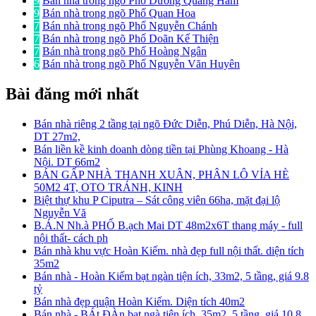
9
Bán nhà trong ngõ Phố Dương Quảng Hàm
9
Bán nhà trong ngõ Phố Quan Hoa
7
Bán nhà trong ngõ Phố Nguyễn Chánh
7
Bán nhà trong ngõ Phố Doãn Kế Thiện
7
Bán nhà trong ngõ Phố Hoàng Ngân
6
Bán nhà trong ngõ Phố Nguyễn Văn Huyên
Bài đăng mới nhất
Bán nhà riêng 2 tầng tại ngõ Đức Diễn, Phú Diễn, Hà Nội,
DT 27m2,
Bán liền kề kinh doanh dòng tiền tại Phùng Khoang - Hà
Nội. DT 66m2
BÁN GẤP NHÀ THANH XUÂN, PHÂN LÔ VỈA HÈ
50M2 4T, OTO TRÁNH, KINH
Biệt thự khu P Ciputra – Sát công viên 66ha, mặt đại lộ
Nguyễn Vă
B.Á.N Nh.à PHỐ B.ạch Mai DT 48m2x6T thang máy - full
nội thất- cách ph
Bán nhà khu vực Hoàn Kiếm. nhà đẹp full nội thất. diện tích
35m2
Bán nhà - Hoàn Kiếm bạt ngàn tiện ích, 33m2, 5 tầng, giá 9.8
tỷ
Bán nhà đẹp quận Hoàn Kiếm. Diện tích 40m2
Bán nhà - BÁt ĐÀn bạt ngà tiện ích, 35m2, 5 tầng, giá 10.8