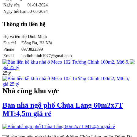
Ngày sửa
01-01-2024
Ngày hết hạn
30-05-2024
Thông tin liên hệ
Họ và tên
Hồ Đình Minh
Địa chỉ
Đống Đa, Hà Nội
Phone
0973822399
Email
hodinhminh1977@gmai.com
Bán liền kề khu nhà ở Meco 102 Trường Chinh 100m2, Mt6.5,
giá 25 tỷ
25tỷ
Nhà cùng khu vực
Bán nhà ngõ phố Chùa Láng 60m2x7T
MT:4,5m giá rẻ
Tôi cần bán gấp nhà chia lô ngõ đường Chùa Láng, quận Đống Đa,