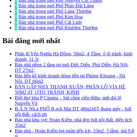
8
Bán nhà trong ngõ Phố Nguyễn Chí Thanh
8
Bán nhà trong ngõ Phố Pháo Đài Láng
8
Bán nhà trong ngõ Phố Láng Thượng
8
Bán nhà trong ngõ Phố Kim Hoa
8
Bán nhà trong ngõ Phố Cát Linh
8
Bán nhà trong ngõ Phố Khương Thượng
Bài đăng mới nhất
Phân lô Yên Nghĩa Hà Đông, 50m2, 4 Tầng, ô tô tránh, kinh
doanh, 11.5t
Bán nhà riêng 2 tầng tại ngõ Đức Diễn, Phú Diễn, Hà Nội,
DT 27m2,
Bán liền kề kinh doanh dòng tiền tại Phùng Khoang - Hà
Nội. DT 66m2
BÁN GẤP NHÀ THANH XUÂN, PHÂN LÔ VỈA HÈ
50M2 4T, OTO TRÁNH, KINH
Biệt thự khu P Ciputra – Sát công viên 66ha, mặt đại lộ
Nguyễn Vă
B.Á.N Nh.à PHỐ B.ạch Mai DT 48m2x6T thang máy - full
nội thất- cách ph
Bán nhà khu vực Hoàn Kiếm. nhà đẹp full nội thất. diện tích
35m2
Bán nhà - Hoàn Kiếm bạt ngàn tiện ích, 33m2, 5 tầng, giá 9.8
tỷ