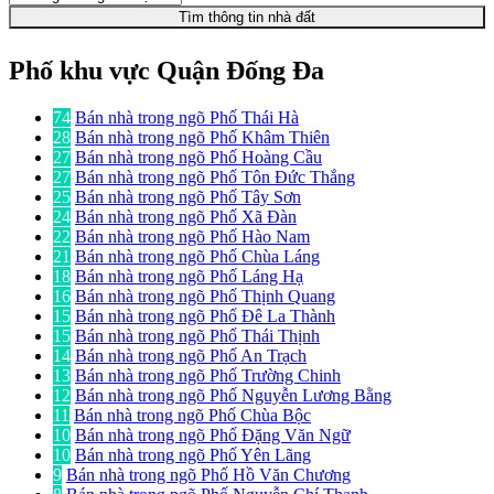
Tìm thông tin nhà đất
Phố khu vực Quận Đống Đa
74
Bán nhà trong ngõ Phố Thái Hà
28
Bán nhà trong ngõ Phố Khâm Thiên
27
Bán nhà trong ngõ Phố Hoàng Cầu
27
Bán nhà trong ngõ Phố Tôn Đức Thắng
25
Bán nhà trong ngõ Phố Tây Sơn
24
Bán nhà trong ngõ Phố Xã Đàn
22
Bán nhà trong ngõ Phố Hào Nam
21
Bán nhà trong ngõ Phố Chùa Láng
18
Bán nhà trong ngõ Phố Láng Hạ
16
Bán nhà trong ngõ Phố Thịnh Quang
15
Bán nhà trong ngõ Phố Đê La Thành
15
Bán nhà trong ngõ Phố Thái Thịnh
14
Bán nhà trong ngõ Phố An Trạch
13
Bán nhà trong ngõ Phố Trường Chinh
12
Bán nhà trong ngõ Phố Nguyễn Lương Bằng
11
Bán nhà trong ngõ Phố Chùa Bộc
10
Bán nhà trong ngõ Phố Đặng Văn Ngữ
10
Bán nhà trong ngõ Phố Yên Lãng
9
Bán nhà trong ngõ Phố Hồ Văn Chương