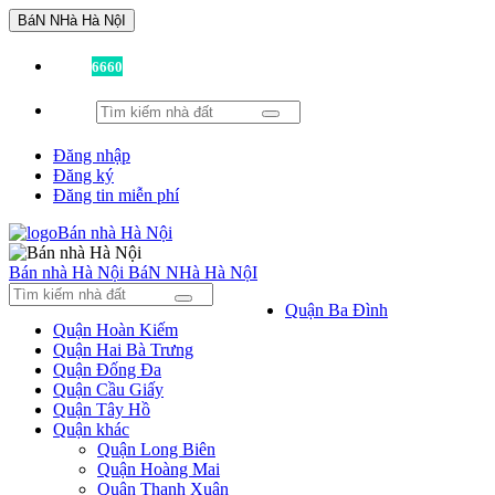
BáN NHà Hà NộI
Đã có
6660
tin được đăng!
Đăng nhập
Đăng ký
Đăng tin miễn phí
Bán nhà Hà Nội
BáN NHà Hà NộI
Quận Ba Đình
Quận Hoàn Kiếm
Quận Hai Bà Trưng
Quận Đống Đa
Quận Cầu Giấy
Quận Tây Hồ
Quận khác
Quận Long Biên
Quận Hoàng Mai
Quận Thanh Xuân