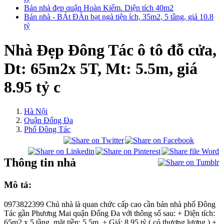
Bán nhà đẹp quận Hoàn Kiếm. Diện tích 40m2
Bán nhà - BÁt ĐÀn bạt ngà tiện ích, 35m2, 5 tầng, giá 10.8
tỷ
Nhà Đẹp Đông Tác ô tô đỗ cửa,
Dt: 65m2x 5T, Mt: 5.5m, giá
8.95 tỷ c
Hà Nội
Quận Đống Đa
Phố Đông Tác
Thông tin nhà
Mô tả:
0973822399 Chủ nhà là quan chức cấp cao cần bán nhà phố Đông
Tác gần Phương Mai quận Đống Đa với thông số sau: + Diện tích:
65m2 x 5 tầng, mặt tiền: 5.5m. + Giá: 8.95 tỷ ( có thương lượng ) +