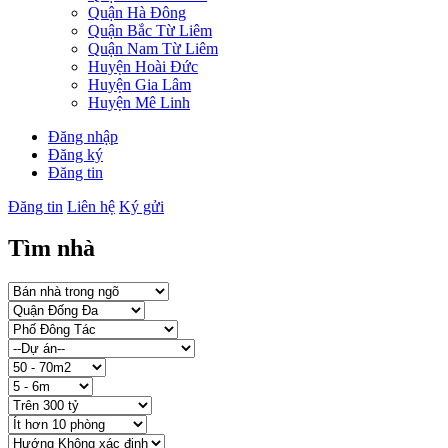
Quận Hà Đông
Quận Bắc Từ Liêm
Quận Nam Từ Liêm
Huyện Hoài Đức
Huyện Gia Lâm
Huyện Mê Linh
Đăng nhập
Đăng ký
Đăng tin
Đăng tin
Liên hệ
Ký gửi
Tìm nhà