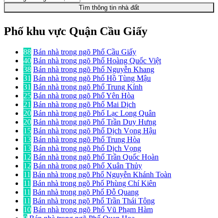
Tìm thông tin nhà đất
Phố khu vực Quận Cầu Giấy
88
Bán nhà trong ngõ Phố Cầu Giấy
40
Bán nhà trong ngõ Phố Hoàng Quốc Việt
38
Bán nhà trong ngõ Phố Nguyễn Khang
31
Bán nhà trong ngõ Phố Hồ Tùng Mậu
31
Bán nhà trong ngõ Phố Trung Kính
25
Bán nhà trong ngõ Phố Yên Hòa
21
Bán nhà trong ngõ Phố Mai Dịch
20
Bán nhà trong ngõ Phố Lạc Long Quân
20
Bán nhà trong ngõ Phố Trần Duy Hưng
15
Bán nhà trong ngõ Phố Dịch Vọng Hậu
13
Bán nhà trong ngõ Phố Trung Hòa
13
Bán nhà trong ngõ Phố Dịch Vọng
12
Bán nhà trong ngõ Phố Trần Quốc Hoàn
12
Bán nhà trong ngõ Phố Xuân Thủy
11
Bán nhà trong ngõ Phố Nguyễn Khánh Toàn
11
Bán nhà trong ngõ Phố Phùng Chí Kiên
11
Bán nhà trong ngõ Phố Đỗ Quang
11
Bán nhà trong ngõ Phố Trần Thái Tông
10
Bán nhà trong ngõ Phố Vũ Phạm Hàm