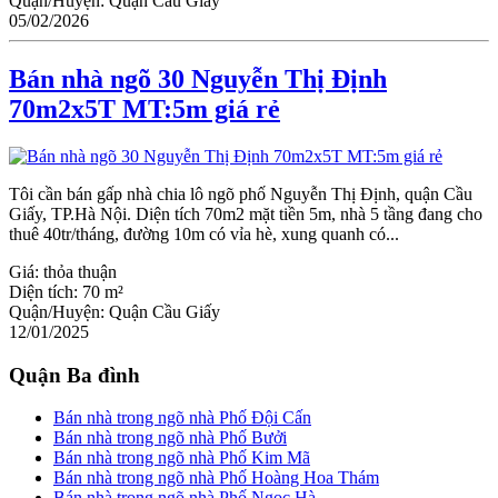
Quận/Huyện:
Quận Cầu Giấy
05/02/2026
Bán nhà ngõ 30 Nguyễn Thị Định
70m2x5T MT:5m giá rẻ
Tôi cần bán gấp nhà chia lô ngõ phố Nguyễn Thị Định, quận Cầu
Giấy, TP.Hà Nội. Diện tích 70m2 mặt tiền 5m, nhà 5 tầng đang cho
thuê 40tr/tháng, đường 10m có vỉa hè, xung quanh có...
Giá:
thỏa thuận
Diện tích:
70 m²
Quận/Huyện:
Quận Cầu Giấy
12/01/2025
Quận Ba đình
Bán nhà trong ngõ nhà Phố Đội Cấn
Bán nhà trong ngõ nhà Phố Bưởi
Bán nhà trong ngõ nhà Phố Kim Mã
Bán nhà trong ngõ nhà Phố Hoàng Hoa Thám
Bán nhà trong ngõ nhà Phố Ngọc Hà