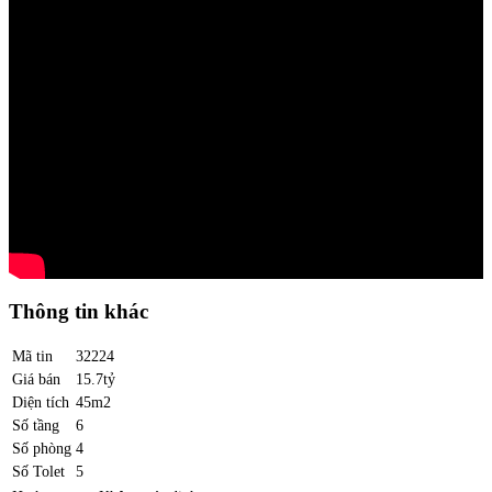
Thông tin khác
Mã tin
32224
Giá bán
15.7tỷ
Diện tích
45m2
Số tầng
6
Số phòng
4
Số Tolet
5