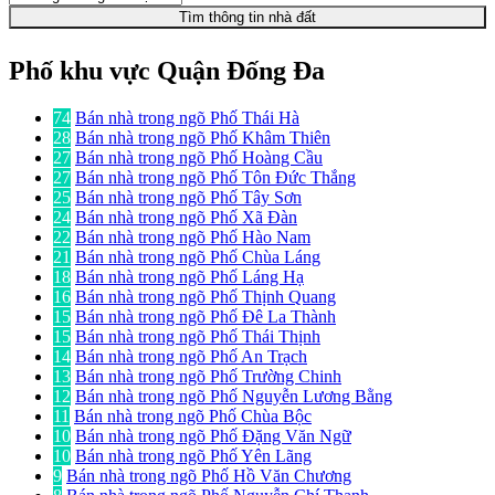
Tìm thông tin nhà đất
Phố khu vực Quận Đống Đa
74
Bán nhà trong ngõ Phố Thái Hà
28
Bán nhà trong ngõ Phố Khâm Thiên
27
Bán nhà trong ngõ Phố Hoàng Cầu
27
Bán nhà trong ngõ Phố Tôn Đức Thắng
25
Bán nhà trong ngõ Phố Tây Sơn
24
Bán nhà trong ngõ Phố Xã Đàn
22
Bán nhà trong ngõ Phố Hào Nam
21
Bán nhà trong ngõ Phố Chùa Láng
18
Bán nhà trong ngõ Phố Láng Hạ
16
Bán nhà trong ngõ Phố Thịnh Quang
15
Bán nhà trong ngõ Phố Đê La Thành
15
Bán nhà trong ngõ Phố Thái Thịnh
14
Bán nhà trong ngõ Phố An Trạch
13
Bán nhà trong ngõ Phố Trường Chinh
12
Bán nhà trong ngõ Phố Nguyễn Lương Bằng
11
Bán nhà trong ngõ Phố Chùa Bộc
10
Bán nhà trong ngõ Phố Đặng Văn Ngữ
10
Bán nhà trong ngõ Phố Yên Lãng
9
Bán nhà trong ngõ Phố Hồ Văn Chương