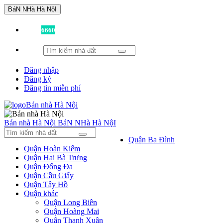
BáN NHà Hà NộI
Đã có
6660
tin được đăng!
Đăng nhập
Đăng ký
Đăng tin miễn phí
Bán nhà Hà Nội
BáN NHà Hà NộI
Quận Ba Đình
Quận Hoàn Kiếm
Quận Hai Bà Trưng
Quận Đống Đa
Quận Cầu Giấy
Quận Tây Hồ
Quận khác
Quận Long Biên
Quận Hoàng Mai
Quận Thanh Xuân