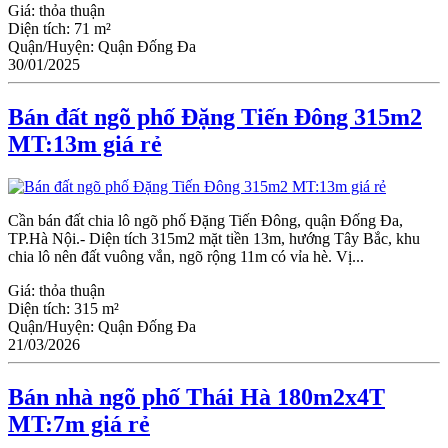
Giá:
thỏa thuận
Diện tích:
71 m²
Quận/Huyện:
Quận Đống Đa
30/01/2025
Bán đất ngõ phố Đặng Tiến Đông 315m2
MT:13m giá rẻ
Cần bán đất chia lô ngõ phố Đặng Tiến Đông, quận Đống Đa,
TP.Hà Nội.- Diện tích 315m2 mặt tiền 13m, hướng Tây Bắc, khu
chia lô nên đất vuông vắn, ngõ rộng 11m có vỉa hè. Vị...
Giá:
thỏa thuận
Diện tích:
315 m²
Quận/Huyện:
Quận Đống Đa
21/03/2026
Bán nhà ngõ phố Thái Hà 180m2x4T
MT:7m giá rẻ