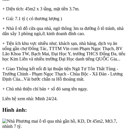
+ Diện tích: 45m2 x 3 tầng, mặt tiền 3.7m.
+ Giá: 7.1 tỷ ( có thương lượng )
+ Nhà ô tô đỗ cửa qua nhà, ngõ thông 3m ra đường ô tô tránh, nhà
dân xây 3 phòng ngủ,ở, kinh doanh đỉnh cao.
+ Tiện ích khu vực nhiều như, khách sạn, nhà hàng, dịch vụ ăn
uống gần chợ Đông Tác, TTTM Vin com Phạm Ngọc Thạch, BV
Lão Khoa TW, Bạch Mai, Đại Học Y, trường THCS Đống Đa, tiểu
học Kim Liên và nhiều trường Đại Học danh tiếng QUỐC Gia...
+ Giao Thông kết nối đi lại thuận tiện Ngã Tư Tôn Thât Tùng -
Trường Chinh - Phạm Ngọc Thạch - Chùa Bộc - Xã Đàn - Lương
Định Của...Vài bước chân ra Hồ thoáng mát.
+ Chủ nhà thiện chí bán + sổ đỏ sang tên ngay.
Liên hệ xem nhà: Minh 24/24.
Hình ảnh: