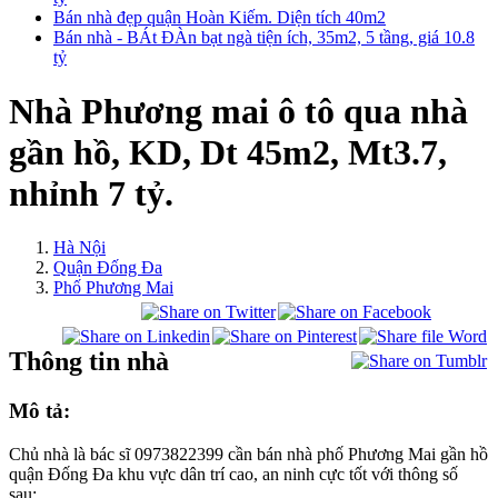
Bán nhà đẹp quận Hoàn Kiếm. Diện tích 40m2
Bán nhà - BÁt ĐÀn bạt ngà tiện ích, 35m2, 5 tầng, giá 10.8
tỷ
Nhà Phương mai ô tô qua nhà
gần hồ, KD, Dt 45m2, Mt3.7,
nhỉnh 7 tỷ.
Hà Nội
Quận Đống Đa
Phố Phương Mai
Thông tin nhà
Mô tả:
Chủ nhà là bác sĩ 0973822399 cần bán nhà phố Phương Mai gần hồ
quận Đống Đa khu vực dân trí cao, an ninh cực tốt với thông số
sau: