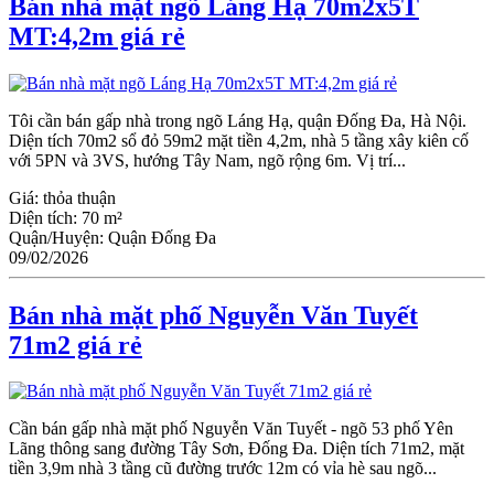
Bán nhà mặt ngõ Láng Hạ 70m2x5T
MT:4,2m giá rẻ
Tôi cần bán gấp nhà trong ngõ Láng Hạ, quận Đống Đa, Hà Nội.
Diện tích 70m2 sổ đỏ 59m2 mặt tiền 4,2m, nhà 5 tầng xây kiên cố
với 5PN và 3VS, hướng Tây Nam, ngõ rộng 6m. Vị trí...
Giá:
thỏa thuận
Diện tích:
70 m²
Quận/Huyện:
Quận Đống Đa
09/02/2026
Bán nhà mặt phố Nguyễn Văn Tuyết
71m2 giá rẻ
Cần bán gấp nhà mặt phố Nguyễn Văn Tuyết - ngõ 53 phố Yên
Lãng thông sang đường Tây Sơn, Đống Đa. Diện tích 71m2, mặt
tiền 3,9m nhà 3 tầng cũ đường trước 12m có vỉa hè sau ngõ...