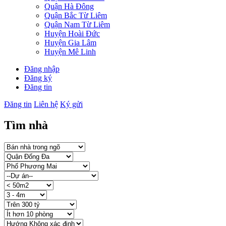
Quận Hà Đông
Quận Bắc Từ Liêm
Quận Nam Từ Liêm
Huyện Hoài Đức
Huyện Gia Lâm
Huyện Mê Linh
Đăng nhập
Đăng ký
Đăng tin
Đăng tin
Liên hệ
Ký gửi
Tìm nhà