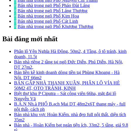
8
Bán nhà trong ngõ Phố Nguyễn Chí Thanh
8
Bán nhà trong ngõ Phố Pháo Đài Láng
8
Bán nhà trong ngõ Phố Láng Thượng
8
Bán nhà trong ngõ Phố Kim Hoa
8
Bán nhà trong ngõ Phố Cát Linh
8
Bán nhà trong ngõ Phố Khương Thượng
Bài đăng mới nhất
Phân lô Yên Nghĩa Hà Đông, 50m2, 4 Tầng, ô tô tránh, kinh
doanh, 11.5t
Bán nhà riêng 2 tầng tại ngõ Đức Diễn, Phú Diễn, Hà Nội,
DT 27m2,
Bán liền kề kinh doanh dòng tiền tại Phùng Khoang - Hà
Nội. DT 66m2
BÁN GẤP NHÀ THANH XUÂN, PHÂN LÔ VỈA HÈ
50M2 4T, OTO TRÁNH, KINH
Biệt thự khu P Ciputra – Sát công viên 66ha, mặt đại lộ
Nguyễn Vă
B.Á.N Nh.à PHỐ B.ạch Mai DT 48m2x6T thang máy - full
nội thất- cách ph
Bán nhà khu vực Hoàn Kiếm. nhà đẹp full nội thất. diện tích
35m2
Bán nhà - Hoàn Kiếm bạt ngàn tiện ích, 33m2, 5 tầng, giá 9.8
tỷ