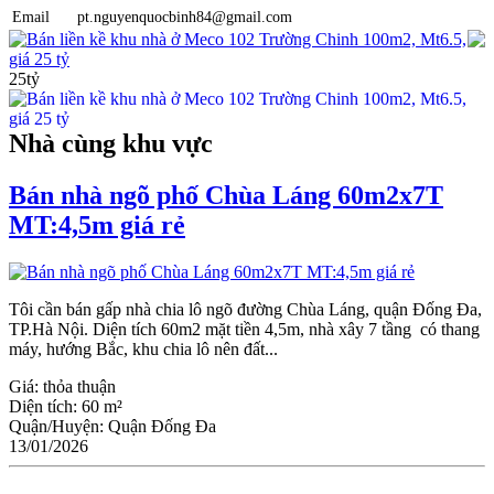
Email
pt.nguyenquocbinh84@gmail.com
Bán liền kề khu nhà ở Meco 102 Trường Chinh 100m2, Mt6.5,
giá 25 tỷ
25tỷ
Nhà cùng khu vực
Bán nhà ngõ phố Chùa Láng 60m2x7T
MT:4,5m giá rẻ
Tôi cần bán gấp nhà chia lô ngõ đường Chùa Láng, quận Đống Đa,
TP.Hà Nội. Diện tích 60m2 mặt tiền 4,5m, nhà xây 7 tầng có thang
máy, hướng Bắc, khu chia lô nên đất...
Giá:
thỏa thuận
Diện tích:
60 m²
Quận/Huyện:
Quận Đống Đa
13/01/2026