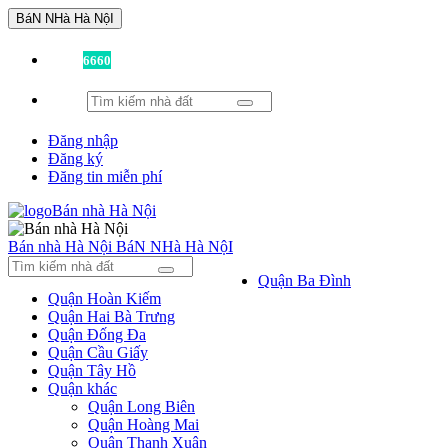
BáN NHà Hà NộI
Đã có
6660
tin được đăng!
Đăng nhập
Đăng ký
Đăng tin miễn phí
Bán nhà Hà Nội
BáN NHà Hà NộI
Quận Ba Đình
Quận Hoàn Kiếm
Quận Hai Bà Trưng
Quận Đống Đa
Quận Cầu Giấy
Quận Tây Hồ
Quận khác
Quận Long Biên
Quận Hoàng Mai
Quận Thanh Xuân