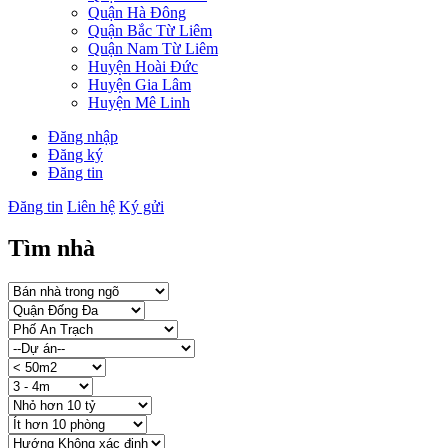
Quận Hà Đông
Quận Bắc Từ Liêm
Quận Nam Từ Liêm
Huyện Hoài Đức
Huyện Gia Lâm
Huyện Mê Linh
Đăng nhập
Đăng ký
Đăng tin
Đăng tin
Liên hệ
Ký gửi
Tìm nhà