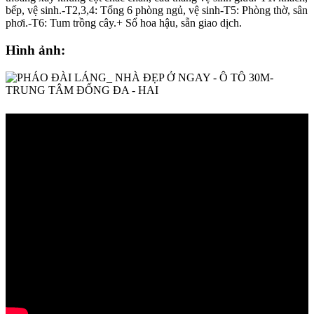
bếp, vệ sinh.-T2,3,4: Tổng 6 phòng ngủ, vệ sinh-T5: Phòng thờ, sân
phơi.-T6: Tum trồng cây.+ Sổ hoa hậu, sẵn giao dịch.
Hình ảnh: