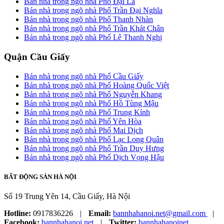
Bán nhà trong ngõ nhà Phố Đại La
Bán nhà trong ngõ nhà Phố Trần Đại Nghĩa
Bán nhà trong ngõ nhà Phố Thanh Nhàn
Bán nhà trong ngõ nhà Phố Trần Khát Chân
Bán nhà trong ngõ nhà Phố Lê Thanh Nghị
Quận Cầu Giấy
Bán nhà trong ngõ nhà Phố Cầu Giấy
Bán nhà trong ngõ nhà Phố Hoàng Quốc Việt
Bán nhà trong ngõ nhà Phố Nguyễn Khang
Bán nhà trong ngõ nhà Phố Hồ Tùng Mậu
Bán nhà trong ngõ nhà Phố Trung Kính
Bán nhà trong ngõ nhà Phố Yên Hòa
Bán nhà trong ngõ nhà Phố Mai Dịch
Bán nhà trong ngõ nhà Phố Lạc Long Quân
Bán nhà trong ngõ nhà Phố Trần Duy Hưng
Bán nhà trong ngõ nhà Phố Dịch Vọng Hậu
BẤT ĐỘNG SẢN HÀ NỘI
Số 19 Trung Yên 14, Cầu Giấy, Hà Nội
Hotline:
0917836226
|
Email:
bannhahanoi.net@gmail.com
|
Facebook:
bannhahanoi.net
|
Twitter:
bannhahanoinet