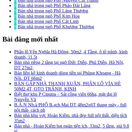
8
Bán nhà trong ngõ Phố Nguyễn Chí Thanh
8
Bán nhà trong ngõ Phố Pháo Đài Láng
8
Bán nhà trong ngõ Phố Láng Thượng
8
Bán nhà trong ngõ Phố Kim Hoa
8
Bán nhà trong ngõ Phố Cát Linh
8
Bán nhà trong ngõ Phố Khương Thượng
Bài đăng mới nhất
Phân lô Yên Nghĩa Hà Đông, 50m2, 4 Tầng, ô tô tránh, kinh
doanh, 11.5t
Bán nhà riêng 2 tầng tại ngõ Đức Diễn, Phú Diễn, Hà Nội,
DT 27m2,
Bán liền kề kinh doanh dòng tiền tại Phùng Khoang - Hà
Nội. DT 66m2
BÁN GẤP NHÀ THANH XUÂN, PHÂN LÔ VỈA HÈ
50M2 4T, OTO TRÁNH, KINH
Biệt thự khu P Ciputra – Sát công viên 66ha, mặt đại lộ
Nguyễn Vă
B.Á.N Nh.à PHỐ B.ạch Mai DT 48m2x6T thang máy - full
nội thất- cách ph
Bán nhà khu vực Hoàn Kiếm. nhà đẹp full nội thất. diện tích
35m2
Bán nhà - Hoàn Kiếm bạt ngàn tiện ích, 33m2, 5 tầng, giá 9.8
tỷ