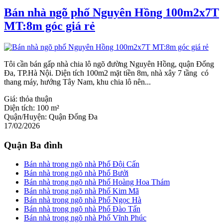
Bán nhà ngõ phố Nguyên Hồng 100m2x7T
MT:8m góc giá rẻ
Tôi cần bán gấp nhà chia lô ngõ đường Nguyên Hồng, quận Đống
Đa, TP.Hà Nội. Diện tích 100m2 mặt tiền 8m, nhà xây 7 tầng có
thang máy, hướng Tây Nam, khu chia lô nên...
Giá:
thỏa thuận
Diện tích:
100 m²
Quận/Huyện:
Quận Đống Đa
17/02/2026
Quận Ba đình
Bán nhà trong ngõ nhà Phố Đội Cấn
Bán nhà trong ngõ nhà Phố Bưởi
Bán nhà trong ngõ nhà Phố Hoàng Hoa Thám
Bán nhà trong ngõ nhà Phố Kim Mã
Bán nhà trong ngõ nhà Phố Ngọc Hà
Bán nhà trong ngõ nhà Phố Đào Tấn
Bán nhà trong ngõ nhà Phố Vĩnh Phúc