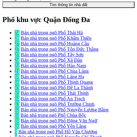
Tìm thông tin nhà đất
Phố khu vực Quận Đống Đa
74
Bán nhà trong ngõ Phố Thái Hà
28
Bán nhà trong ngõ Phố Khâm Thiên
27
Bán nhà trong ngõ Phố Hoàng Cầu
27
Bán nhà trong ngõ Phố Tôn Đức Thắng
25
Bán nhà trong ngõ Phố Tây Sơn
24
Bán nhà trong ngõ Phố Xã Đàn
22
Bán nhà trong ngõ Phố Hào Nam
21
Bán nhà trong ngõ Phố Chùa Láng
18
Bán nhà trong ngõ Phố Láng Hạ
16
Bán nhà trong ngõ Phố Thịnh Quang
15
Bán nhà trong ngõ Phố Đê La Thành
15
Bán nhà trong ngõ Phố Thái Thịnh
14
Bán nhà trong ngõ Phố An Trạch
13
Bán nhà trong ngõ Phố Trường Chinh
12
Bán nhà trong ngõ Phố Nguyễn Lương Bằng
11
Bán nhà trong ngõ Phố Chùa Bộc
10
Bán nhà trong ngõ Phố Đặng Văn Ngữ
10
Bán nhà trong ngõ Phố Yên Lãng
9
Bán nhà trong ngõ Phố Hồ Văn Chương