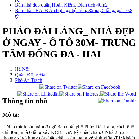
Bán nhà đẹp quận Hoàn Kiếm. Diện tích 40m2
Bán nhà - BÁt ĐÀn bạt ngà tiện ích, 35m2, 5 tầng, giá 10.8
tỷ
PHÁO ĐÀI LÁNG_ NHÀ ĐẸP
Ở NGAY - Ô TÔ 30M- TRUNG
TÂM ĐỐNG ĐA - HAI
Hà Nội
Quận Đống Đa
Phố An Trạch
Thông tin nhà
Mô tả:
+ Nhà mình bán nằm ở ngõ đẹp nhất phố Pháo Đài Láng, cách ô tô
chỉ 30m, nhà 6 tầng xây KCBT cực kỳ chắc chắn.+ Nhà 2 mặt
thoáng xây khung cột chắc chắn, cầu thang vệ sinh giữa.-T1: khách,